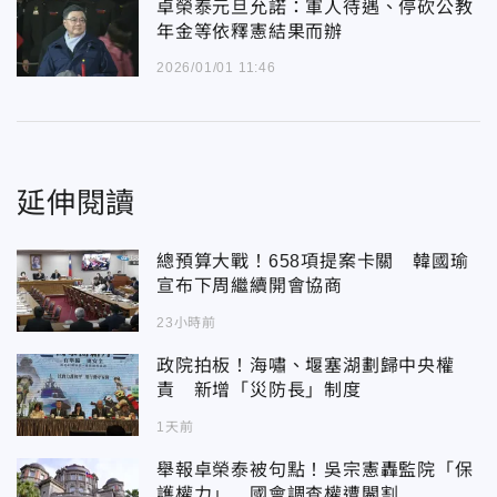
卓榮泰元旦允諾：軍人待遇、停砍公教
年金等依釋憲結果而辦
2026/01/01 11:46
延伸閱讀
總預算大戰！658項提案卡關 韓國瑜
宣布下周繼續開會協商
23小時前
政院拍板！海嘯、堰塞湖劃歸中央權
責 新增「災防長」制度
1天前
舉報卓榮泰被句點！吳宗憲轟監院「保
護權力」 國會調查權遭閹割