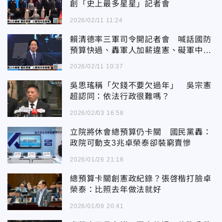
創「史上最多星星」記者會
2026/02/11 11:24
賴清德率三軍司令開記者會 喊話國防
預算快過、轟軍人加薪違憲、礙軍中倫
理、不利領導
2026/02/11 10:37
吳思瑤稱「欠錢不要欠過年」 吳宗憲
超認同：依法行政很難嗎？
2026/02/03 16:58
立院將休會總預算仍卡關 國民黨轟：
政院可動支3兆卓榮泰卻裝窮賣慘
2026/01/26 21:18
總預算卡關創憲政紀錄？張啓楷打臉卓
榮泰：比照去年做法就好
2026/01/08 20:41