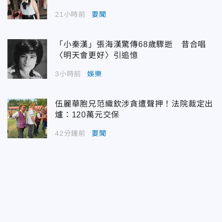
21小時前
要聞
「小秦漢」張海漢驚傳68歲驟逝 昔合唱
〈明天會更好〉引追憶
3小時前
娛樂
伍麗華胞兄范織欽涉貪遭聲押！法院裁定出
爐：120萬元交保
42分鐘前
要聞