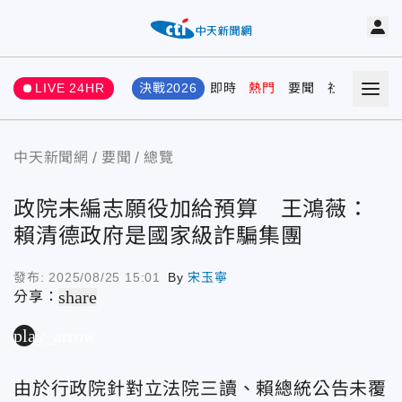
LIVE 24HR
決戰2026
即時
熱門
要聞
社會
娛樂
中天新聞網
要聞
總覽
政院未編志願役加給預算 王鴻薇：
賴清德政府是國家級詐騙集團
發布:
2025/08/25 15:01
By
宋玉寧
share
分享：
play_arrow
由於行政院針對立法院三讀、賴總統公告未覆