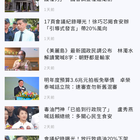
1天前
17頁會議紀錄曝光！徐巧芯揭食安辦
「引導式發言」帶20%風向
1天前
《美麗島》最新國政民調公布 林濁水
解讀驚喊8字：朝野都是輸家
2天前
明年度預算3.6兆元拍板免舉債 卓榮
泰喊話立院：速審查勿新舊混審
2天前
毒油門神「已追到行政院了」 盧秀燕
喊話賴總統：多關心民生食安
2天前
會議紀錄曝光！放行致癌油20%下架