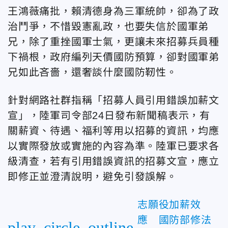
王鴻薇痛批，賴清德身為三軍統帥，卻為了政
治鬥爭，不惜毀憲亂政，也要失信於國軍弟
兄，除了重挫國軍士氣，更讓未來招募兵員種
下禍根，政府編列天價國防預算，卻對國軍弟
兄如此吝嗇，還奢談什麼國防靭性。
針對網路社群指稱「招募人員引用錯誤加薪文
宣」，陸軍司令部24日發布新聞稿表示，有
關薪資、待遇、福利等用以招募的資訊，均應
以實際發放或實施的內容為準。陸軍已要求各
級清查，若有引用錯誤資訊的招募文宣，應立
即修正並澄清說明，避免引發誤解。
志願役加薪效
應 國防部修法
play_circle_outline