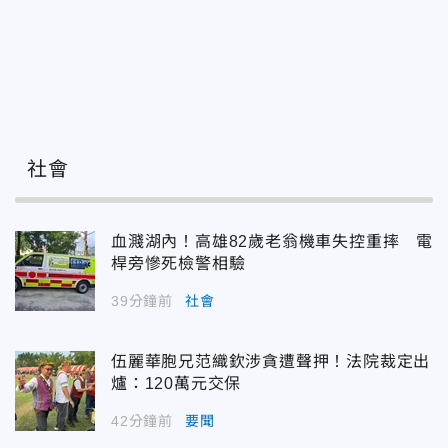
社會
血濺湖內！高雄82歲老翁機車失控重摔 電
桿旁慘死檢警相驗
39分鐘前
社會
伍麗華胞兄范織欽涉貪遭聲押！法院裁定出
爐：120萬元交保
42分鐘前
要聞