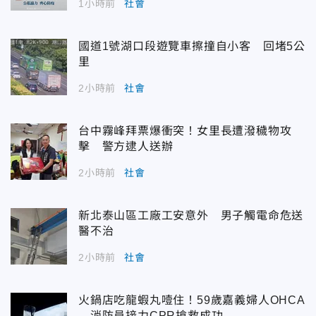
1小時前
社會
國道1號湖口段遊覽車擦撞自小客 回堵5公
里
2小時前
社會
台中霧峰拜票爆衝突！女里長遭潑穢物攻
擊 警方逮人送辦
2小時前
社會
新北泰山區工廠工安意外 男子觸電命危送
醫不治
2小時前
社會
火鍋店吃龍蝦丸噎住！59歲嘉義婦人OHCA
消防員接力CPR搶救成功