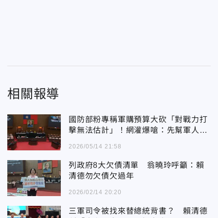
相關報導
國防部粉專稱軍購預算大砍「對戰力打
擊無法估計」！網灌爆嗆：先幫軍人加
薪
2026/05/14 21:58
列政府8大欠債清單 翁曉玲呼籲：賴
清德勿欠債欠過年
2026/02/14 20:20
三軍司令被找來替總統背書？ 賴清德