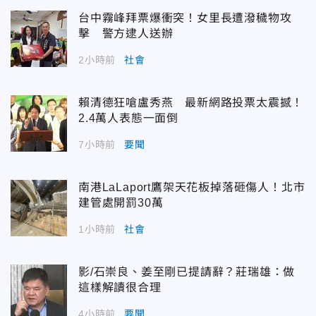
台中霧峰拜票爆衝突！女里長遭潑穢物攻
擊 警方逮人送辦
2小時前
社會
賴清德狂嗆盧秀燕 最新網路投票太震撼！
2.4萬人表態一面倒
7小時前
要聞
南港LaLaport鷹架天花板掉落砸傷人！北市
建管處開罰30萬
1小時前
社會
影/石崇良、姜至剛已提請辭？莊瑞雄：做
這樣解讀很合理
4小時前
要聞