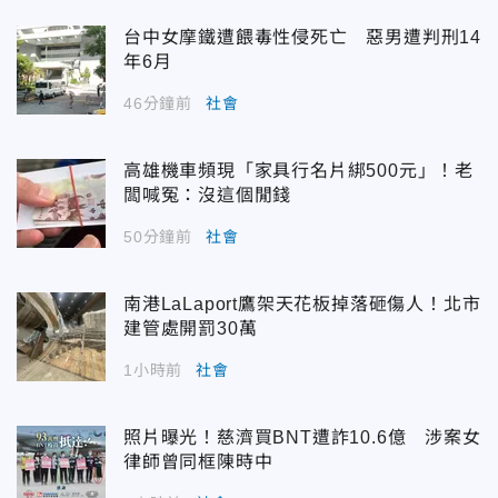
台中女摩鐵遭餵毒性侵死亡 惡男遭判刑14
年6月
46分鐘前
社會
高雄機車頻現「家具行名片綁500元」！老
闆喊冤：沒這個閒錢
50分鐘前
社會
南港LaLaport鷹架天花板掉落砸傷人！北市
建管處開罰30萬
1小時前
社會
照片曝光！慈濟買BNT遭詐10.6億 涉案女
律師曾同框陳時中