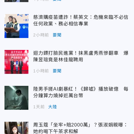
慈濟購疫苗遭詐！蔡英文：危機來臨不必信
任何政黨、務必相信專業
2小時前
要聞
迴力鏢打臉民進黨！抹黑盧秀燕慘翻車 爆
陳昱瑄竟是林佳龍聘用
1小時前
要聞
陸男手搓AI劇暴紅！《歸墟》播放破億 每
分鐘算力燒掉近萬台幣
1天前
大陸
周玉蔻「坐牢+賠2000萬」？張淑娟親曝：
她約喝下午茶求和解