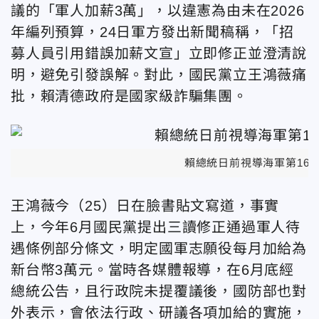
議的「軍人加薪3萬」，以違憲為由未在2026
年編列預算，24日軍方發出新聞稿稱，「招
募人員引用錯誤加薪文宣」立即修正並澄清說
明，避免引發誤解。對此，國民黨立王鴻薇痛
批，賴清德政府是國家級詐騙集團。
賴總統日前視導海軍第168
王鴻薇今（25）日在臉書貼文寫道，事實
上，今年6月國民黨提出三讀修正通過軍人待
遇條例部分條文，明定國軍志願役每月加給為
新台幣3萬元。當時各媒體報導，在6月底經
總統公告，且行政院未提覆議後，國防部也對
外表示，會依法行政、研議各項加給的實施，