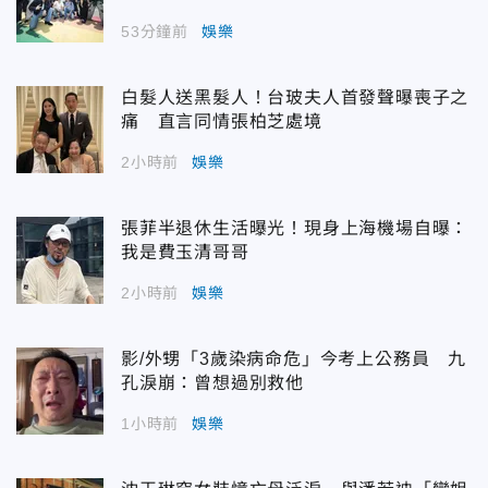
53分鐘前
娛樂
白髮人送黑髮人！台玻夫人首發聲曝喪子之
痛 直言同情張柏芝處境
2小時前
娛樂
張菲半退休生活曝光！現身上海機場自曝：
我是費玉清哥哥
2小時前
娛樂
影/外甥「3歲染病命危」今考上公務員 九
孔淚崩：曾想過別救他
1小時前
娛樂