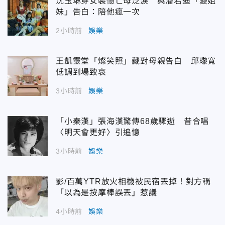
沈玉琳穿女裝憶亡母泛淚 與潘若迪「變姐
妹」告白：陪他瘋一次
2小時前
娛樂
王凱靈堂「燦笑照」藏對母親告白 邱瓈寬
低調到場致哀
3小時前
娛樂
「小秦漢」張海漢驚傳68歲驟逝 昔合唱
〈明天會更好〉引追憶
3小時前
娛樂
影/百萬YTR放火相機被民宿丟掉！對方稱
「以為是按摩棒誤丟」惹議
4小時前
娛樂