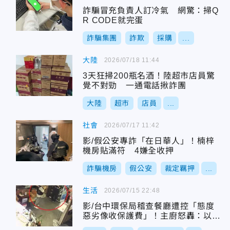
詐騙冒充負責人訂冷氣 網驚：掃Q
R CODE就完蛋
詐騙集團
詐欺
採購
...
大陸
2026/07/18 11:44
3天狂掃200瓶名酒！陸超市店員驚
覺不對勁 一通電話揪詐團
大陸
超市
店員
...
社會
2026/07/17 11:42
影/假公安專詐「在日華人」！楠梓
機房貼滿符 4嫌全收押
詐騙機房
假公安
裁定羈押
...
生活
2026/07/15 22:48
影/台中環保局稽查餐廳遭控「態度
惡劣像收保護費」！主廚怒轟：以為
是詐騙集團！