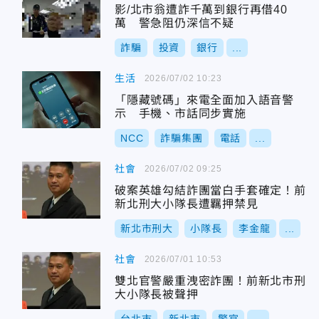
影/北市翁遭詐千萬到銀行再借40
萬 警急阻仍深信不疑
詐騙
投資
銀行
...
生活
2026/07/02 10:23
「隱藏號碼」來電全面加入語音警
示 手機、市話同步實施
NCC
詐騙集團
電話
...
社會
2026/07/02 09:25
破案英雄勾結詐團當白手套確定！前
新北刑大小隊長遭羈押禁見
新北市刑大
小隊長
李金龍
...
社會
2026/07/01 10:53
雙北官警嚴重洩密詐團！前新北市刑
大小隊長被聲押