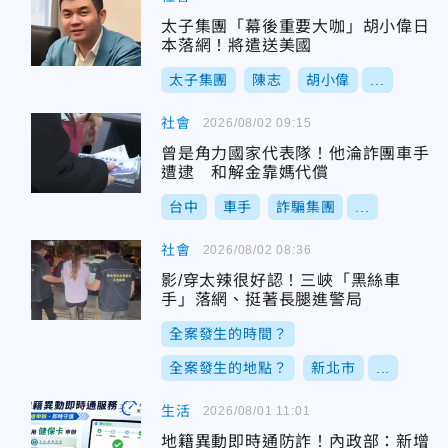
太子集團「幕後重要大咖」胡小偉日
本落網！將遣送美國
太子集團
陳志
胡小偉
...
社會
2026/08/02 09:15
曾是角力國家代表隊！他淪詐團車手
遭逮 和解金靠媽代償
台中
車手
詐騙集團
...
社會
2026/08/02 08:36
影/穿太辣很好認！三峽「黑絲車
手」落網、挺著長腿進警局
全案發生的時間？
全案發生的地點？
新北市
...
生活
2026/08/01 11:01
地籍異動即時通防詐！內政部：新增