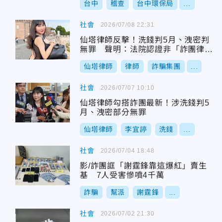
台中
稽查
台中環保局
...
社會
2026/07/08 22:31
仙塔律師反擊！洗錢判5月、洩密判
無罪 聲明：法院認證非「詐團律
師」
仙塔律師
律師
詐騙集團
...
社會
2026/07/07 10:10
仙塔律師勾搭詐團最新！涉洗錢判5
月、洩密部分無罪
仙塔律師
李宜諪
洗錢
...
社會
2026/07/04 18:48
影/詐團誆「謝霆鋒靠這爆紅」賣生
基 7人受害慘噴4千萬
詐騙
幫派
謝霆鋒
...
社會
2026/07/02 21:30