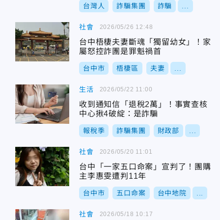
台灣人
詐騙集團
詐騙
...
社會
2026/05/26 12:48
台中梧棲夫妻斷魂「獨留幼女」！家
屬怒控詐團是罪魁禍首
台中市
梧棲區
夫妻
...
生活
2026/05/22 11:00
收到通知信「退稅2萬」！事實查核
中心揪4破綻：是詐騙
報稅季
詐騙集團
財政部
...
社會
2026/05/20 11:01
台中「一家五口命案」宣判了！團購
主李惠雯遭判11年
台中市
五口命案
台中地院
...
社會
2026/05/18 10:17