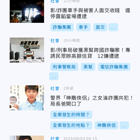
社會
12小時前
影/詐團車手與被害人面交收錢 違
停露餡當場遭逮
詐騙集團
車手
面交
...
社會
20小時前
影/刑事局破獲黑幫跨國詐騙案！專
誘民眾辦高額信貸 12嫌遭逮
刑事警察局
黑幫
電信詐騙集團
...
社會
2天前
警界「神鵰俠侶」之女淪詐團共犯！
局長爸開口了
全案發生的時間？
全案發生的地點？
神鵰俠侶
...
社會
2026/08/03 09:15