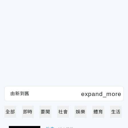
全部
即時
要聞
社會
娛樂
體育
生活