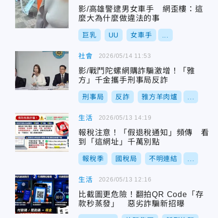
影/高雄警逮男女車手 網歪樓：這
麼大為什麼做違法的事
巨乳
UU
女車手
...
社會
2026/05/14 11:53
影/戰鬥陀螺網購詐騙激增！「雅
方」千金攜手刑事局反詐
刑事局
反詐
雅方羊肉爐
...
生活
2026/05/13 14:19
報稅注意！「假退稅通知」頻傳 看
到「這網址」千萬別點
報稅季
國稅局
不明連結
...
生活
2026/05/13 12:16
比截圖更危險！翻拍QR Code「存
款秒蒸發」 惡劣詐騙新招曝