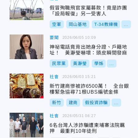
假冒殉職飛官家屬募款！竟是詐團
「設局報復」另一受害人
空軍
岡山基地
T-34教練機
...
要聞
2026/06/05 10:09
神祕電話竟背出她身分證、戶籍地
址！ 黃瀞瑩嚇壞：頭皮瞬間發麻
民眾黨
黃瀞瑩
學姊
...
社會
2026/06/03 15:21
新竹建商慘被詐6500萬！ 全台銀
樓緊急協尋71根UBS編號金條
新竹
建商
假投資詐騙
...
社會
2026/05/31 08:27
6名台灣人涉詐騙遭柬埔寨法院羈
押 最重判10年徒刑