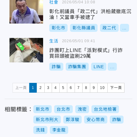
社會
2026/05/04 10:08
彰化前議員「政二代」洪柏葳徹底沉
淪！又當車手被逮了
彰化市
彰化縣議員
政二代
...
生活
2026/05/01 09:41
詐團盯上LINE「派對模式」行詐
買蒜頭被盜刷29萬
詐騙
詐騙集團
LINE
...
上一頁
1
2
3
4
5
6
7
8
9
10
下一頁
相關標籤：
新北市
台北市
洩密
台北地檢署
新北市刑大
鄭淳駿
安心幣商
詐騙
洗錢
李金龍