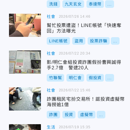
洗錢
九天玄女
泰達幣
...
社會
2026/07/26 14:46
幫忙投票遭盜！LINE帳號「快速奪
回」方法曝光
LINE帳號
盜用
投票詐騙
...
社會
2026/07/22 20:34
影/明仁會組投資詐團假扮曹興誠得
手2.7億 警逮20人
竹聯幫
明仁會
假投資
...
社會
2026/07/22 15:46
詐團租民宅扮交易所！誆投資虛擬幣
海撈逾1億
詐團
投資
虛擬幣
...
生活
2026/07/19 15:35