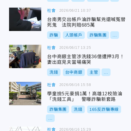
社會
2026/06/21 10:37
台南男交出帳戶淪詐騙幫兇還喊冤替
死鬼 法院判賠685萬
詐騙
人頭帳戶
詐騙集團
...
社會
2026/06/17 13:25
台中商銀主管涉洗錢36億遭押3月！
妻出庭見夫當場痛哭
洗錢
台中商銀
主管
...
社會
2026/06/16 15:58
學童撿5元豪捐1萬！高雄12校險淪
「洗錢工具」 警曝詐騙新套路
詐騙集團
洗錢
165反詐騙專線
...
社會
2026/06/16 15:29