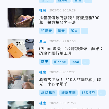
台北市
新北市
警官
...
社會
2026/06/30 10:29
抖音瘋傳政府發錢！阿嬤遭騙700
萬 警方揭惡劣手法
短影音
抖音
謠言
...
生活
2026/06/29 07:53
iPhone遺失...2步驟別先做 蘋果：
恐淪詐團行騙工具
蘋果
iPhone
ipad
...
社會
2026/06/28 12:31
網購族注意！「10大詐騙話術」曝
光 小心淪肥羊
網路購物
詐騙集團
165打詐
...
社會
2026/06/25 21:53