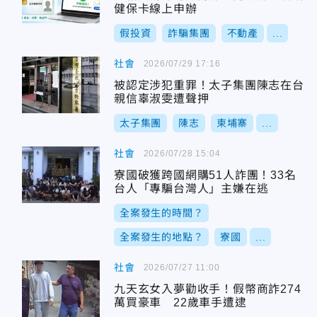
健保卡線上申辦
假投資
詐騙集團
不動產
...
社會
2026/07/29 17:16
被認定涉犯重罪！太子集團陳志在台
親信辜淑雯遭聲押
太子集團
陳志
柬埔寨
...
社會
2026/07/28 15:04
寮國破獲跨國網購51人詐團！33名
台人「專騙台灣人」主嫌在逃
全案發生的時間？
全案發生的地點？
寮國
...
社會
2026/07/27 11:00
九天玄女入夢勸收手！假幣商詐274
萬買豪車 22歲車手遭逮