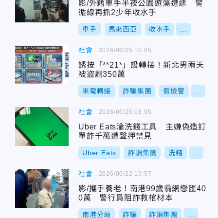
影/外籍車手半夜公園遊蕩遭逮 警
循線再抓2少年收水手
車手
馬來西亞
收水手
...
社會
2026/06/25 10:05
誘按「**21*」設轉接！新北男兩天
被盜刷350萬
來電轉接
詐騙集團
假檢警
...
社會
2026/06/25 08:05
Uber Eats淪洗錢工具 主嫌偽造訂
單詐千萬遭聲押禁見
Uber Eats
詐騙集團
洗錢
...
社會
2026/06/22 15:57
影/攜手養老！南港99歲翁網戀匯40
0萬 警行員阻詐救棺材本
南港分局
詐騙
詐騙集團
...