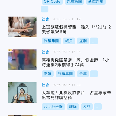
QR Code
詐騙集團
新型詐騙
...
社會
2026/05/09 15:12
上班族遭假檢警騙 輸入「**21*」2
天慘噴366萬
詐騙集團
帳戶
盜刷
...
社會
2026/05/06 15:36
高雄男從陸帶摻「錸」假金飾 1小
時連騙2銀樓得手74萬
高雄
詐騙集團
金屬
...
社會
2026/05/05 17:09
太準啦！北檢反詐影片 占星專家帶
出常見詐騙話術
台北地檢署
詐騙
反詐
...