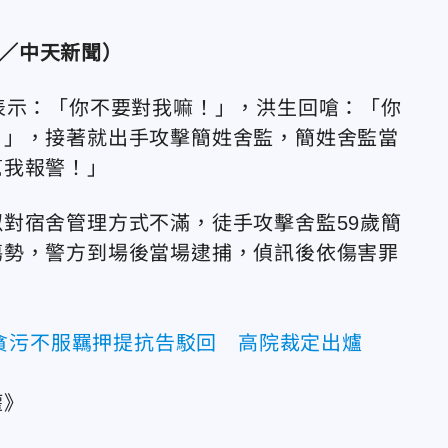
／中天新聞）
表示：「你不要對我嘛！」，洪生回嗆：「你
？」，接著就出手攻擊簡姓舍監，簡姓舍監當
幫我報警！」
對宿舍管理方式不滿，徒手攻擊舍監59歲簡
傷勢，警方到場後當場逮捕，偵訊後依傷害罪
貪污不服羈押提抗告駁回 高院裁定出爐
權》