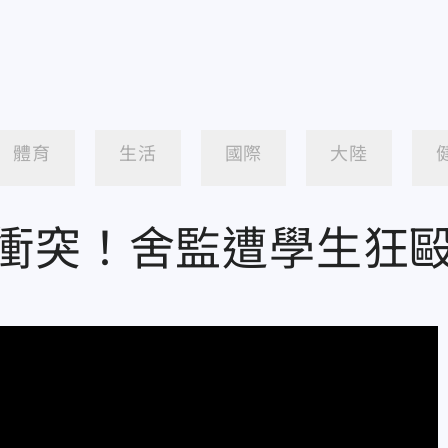
體育
生活
國際
大陸
衝突！舍監遭學生狂