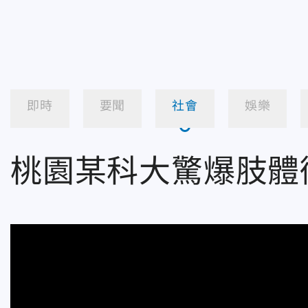
即時
要聞
社會
娛樂
桃園某科大驚爆肢體