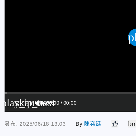
p
play_arrow
skip_next
00:00
00:00
bo
發布: 2025/06/18 13:03
By
陳奕廷