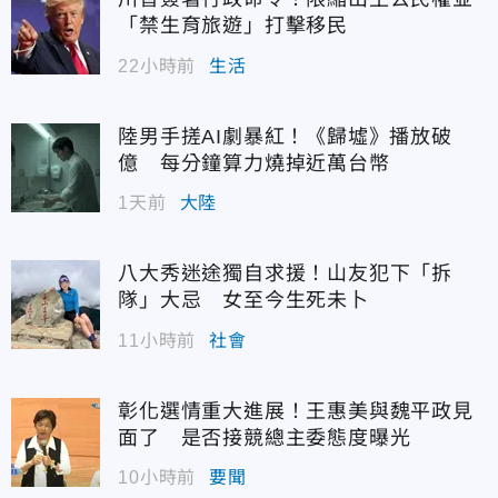
「禁生育旅遊」打擊移民
22小時前
生活
陸男手搓AI劇暴紅！《歸墟》播放破
億 每分鐘算力燒掉近萬台幣
1天前
大陸
八大秀迷途獨自求援！山友犯下「拆
隊」大忌 女至今生死未卜
11小時前
社會
彰化選情重大進展！王惠美與魏平政見
面了 是否接競總主委態度曝光
10小時前
要聞