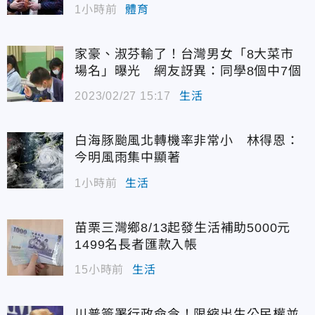
1小時前
體育
家豪、淑芬輸了！台灣男女「8大菜市
場名」曝光 網友訝異：同學8個中7個
2023/02/27 15:17
生活
白海豚颱風北轉機率非常小 林得恩：
今明風雨集中顯著
1小時前
生活
苗栗三灣鄉8/13起發生活補助5000元
1499名長者匯款入帳
15小時前
生活
川普簽署行政命令！限縮出生公民權並