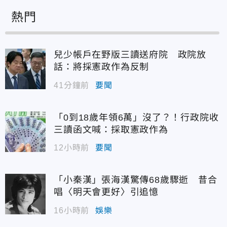
熱門
兒少帳戶在野版三讀送府院 政院放
話：將採憲政作為反制
41分鐘前
要聞
「0到18歲年領6萬」沒了？！行政院收
三讀函文喊：採取憲政作為
12小時前
要聞
「小秦漢」張海漢驚傳68歲驟逝 昔合
唱〈明天會更好〉引追憶
16小時前
娛樂