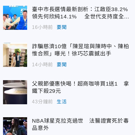
臺中市長選情最新剖析：江啟臣38.2%
領先何欣純14.1% 全世代支持度全面
居首
16小時前
要聞
詐騙慈濟10億「陳昱瑄與陳時中、陳柏
惟合照」曝光！徐巧芯震撼出手
14小時前
要聞
父親節優惠快喝！超商咖啡買1送1 拿
鐵下殺29元
43分鐘前
生活
NBA球星克拉克過世 法醫證實死於毒
品意外