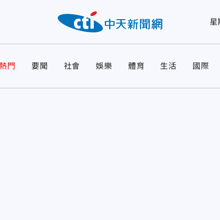
星
熱門
要聞
社會
娛樂
體育
生活
國際