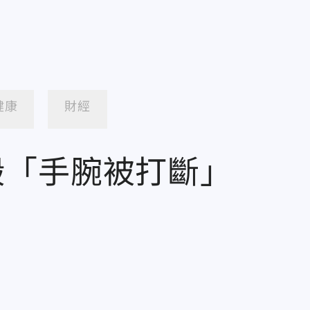
健康
財經
毆「手腕被打斷」