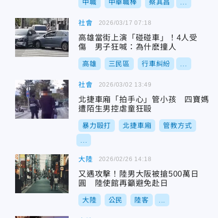
中職
中華職棒
蔡其昌
...
社會
2026/03/17 07:18
高雄當街上演「碰碰車」！4人受
傷 男子狂喊：為什麽撞人
高雄
三民區
行車糾紛
...
社會
2026/03/02 13:49
北捷車廂「拍手心」管小孩 四寶媽
遭陌生男控虐童狂毆
暴力毆打
北捷車廂
管教方式
...
大陸
2026/02/26 14:18
又遇攻擊！陸男大阪被搶500萬日
圓 陸使館再籲避免赴日
大陸
公民
陸客
...