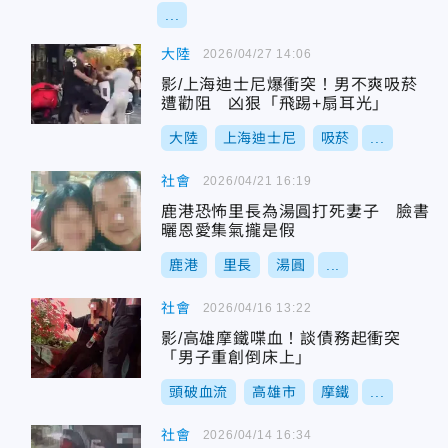
...
大陸
2026/04/27 14:06
影/上海迪士尼爆衝突！男不爽吸菸
遭勸阻 凶狠「飛踢+扇耳光」
大陸
上海迪士尼
吸菸
...
社會
2026/04/21 16:19
鹿港恐怖里長為湯圓打死妻子 臉書
曬恩愛集氣攏是假
鹿港
里長
湯圓
...
社會
2026/04/16 13:22
影/高雄摩鐵喋血！談債務起衝突
「男子重創倒床上」
頭破血流
高雄市
摩鐵
...
社會
2026/04/14 16:34