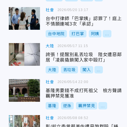
社會
2026/05/20 13:17
台中打律師「巴掌姨」認罪了！庭上
不情願連喊3次「承認」
台中地院
打巴掌
阿姨
...
大陸
2026/05/17 11:15
誇張！提醒別亂丟垃圾 陸女遭惡鄰
居「凌晨撬鎖闖入家中毆打」
大陸
丟垃圾
闖入
...
社會
2026/05/14 22:00
基隆男要錢不成打死祖父 檢方聲請
羈押禁見獲准
基隆
逆孫
羈押禁見
...
社會
2026/05/08 08:52
影/前立委曾蔡美佐遭惡煞群毆「蜷