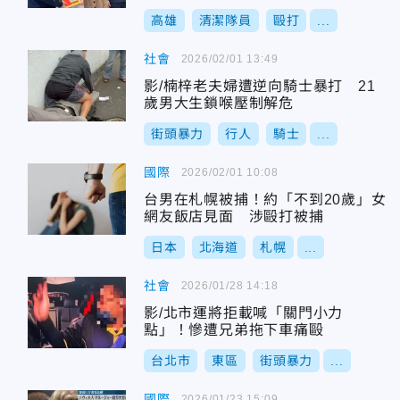
高雄
清潔隊員
毆打
...
社會
2026/02/01 13:49
影/楠梓老夫婦遭逆向騎士暴打 21
歲男大生鎖喉壓制解危
街頭暴力
行人
騎士
...
國際
2026/02/01 10:08
台男在札幌被捕！約「不到20歲」女
網友飯店見面 涉毆打被捕
日本
北海道
札幌
...
社會
2026/01/28 14:18
影/北市運將拒載喊「關門小力
點」！慘遭兄弟拖下車痛毆
台北市
東區
街頭暴力
...
國際
2026/01/23 15:09