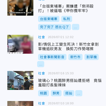
「台版柬埔寨」案嫌遭「倒吊毆
打」！被逼唱《甲你攬牢牢》
台版柬埔寨
私刑
完了完了 芭比Ｑ了
...
社會
2026/07/21 12:02
影/情侶上工變生死決！新竹女拿割
草機追砍男友 換剪刀作勢喀擦
社會事新聞影音
新竹市
割草機
...
社會
2026/07/16 15:33
玻璃心？桃園醉男搭訕遭拒絕 竟惱
羞毆打長髮辣妹
桃園
醉男
搭訕
...
社會
2026/07/10 18:00