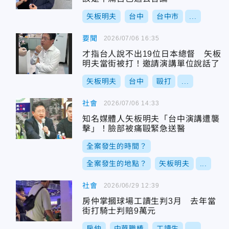
矢板明夫
台中
台中市
...
要聞
2026/07/06 16:35
才指台人說不出19位日本總督 矢板
明夫當街被打！邀請演講單位說話了
矢板明夫
台中
毆打
...
社會
2026/07/06 14:33
知名媒體人矢板明夫「台中演講遭襲
擊」！臉部被痛毆緊急送醫
全案發生的時間？
全案發生的地點？
矢板明夫
...
社會
2026/06/29 12:39
房仲掌摑球場工讀生判3月 去年當
街打騎士判賠9萬元
房仲
中華職棒
工讀生
...