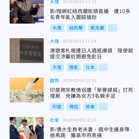
大陸
2026/02/20 12:23
影/陸網紅紐西蘭街頭直播 遭10多
名青年亂入圍毆搶劫
大陸
紐西蘭
奧克蘭
...
大陸
2026/02/19 11:18
港遊客札幌遭日人酒瓶爆頭 陸使館
提交涉籲近期避免赴日
大陸
陸客
日本
...
國際
2026/02/04 12:53
印度跨宗教情侶遭「榮譽謀殺」打死
埋屍 兇嫌為女方3名親手足
印度
情侶
殺害
...
社會
2026/02/03 12:21
影/勇大生救老夫妻、國中生護身障
過馬路 獲高市府表揚