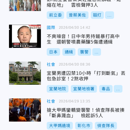
縮在地」 雲檢聲押3人
前立委
曾蔡美佐
毆打
...
國際
2026/04/30 14:42
不爽噪音！日中年男持鎚暴打高中
生 還朝警噴農藥釀5傷遭通緝
日本
通緝
襲警
...
社會
2026/04/30 08:36
宜蘭男遭囚禁10小時「打到斷氣」丟
包急診室！2煞收押
宜蘭地院
宜蘭地檢署
毒品
...
社會
2026/04/29 13:35
搶大甲媽鑾轎變襲警！偵查隊長被揍
「斷鼻濺血」 檢起訴5人
大甲媽遶境
彰化市
偵查隊長