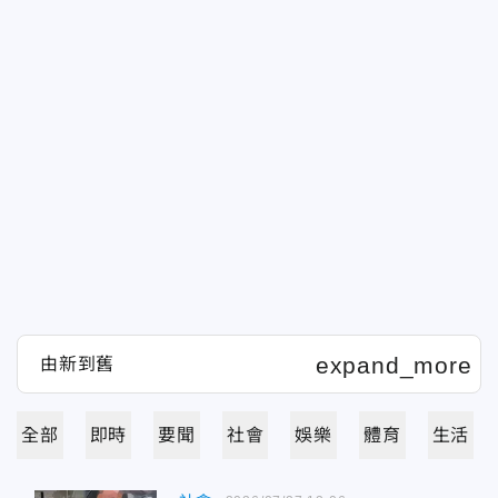
全部
即時
要聞
社會
娛樂
體育
生活