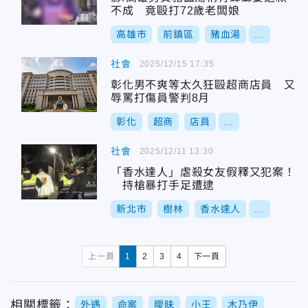
不成 竟毆打72歲老闆娘
高雄市
前鎮區
豬血湯
...
社會
2025/12/15 17:35
彰化男不爽等太久狂毆超商店員 又
辱罵打傷員警判8月
彰化
超商
店員
...
社會
2025/12/11 13:30
「香水達人」虐殺女友假釋又犯案！
持槍暴打手足遭逮
新北市
樹林
香水達人
...
上一頁
1
2
3
4
下一頁
相關標籤：
外遇
命案
曖昧
小王
木乃伊