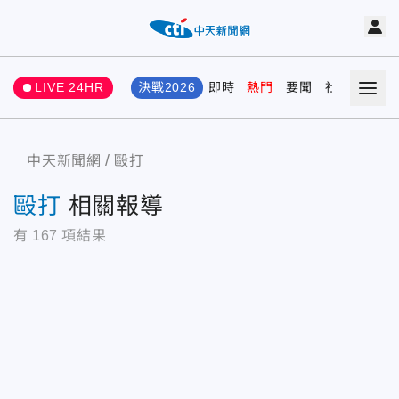
LIVE 24HR
決戰2026
即時
熱門
要聞
社會
娛樂
中天新聞網
毆打
毆打
相關報導
有
167
項結果