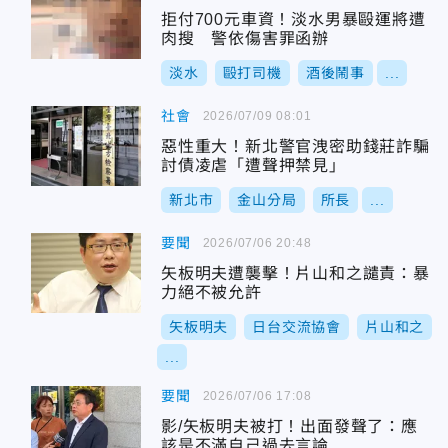
拒付700元車資！淡水男暴毆運將遭
肉搜 警依傷害罪函辦
淡水
毆打司機
酒後鬧事
...
社會
2026/07/09 08:01
惡性重大！新北警官洩密助錢莊詐騙
討債凌虐「遭聲押禁見」
新北市
金山分局
所長
...
要聞
2026/07/06 20:48
矢板明夫遭襲擊！片山和之譴責：暴
力絕不被允許
矢板明夫
日台交流協會
片山和之
...
要聞
2026/07/06 17:08
影/矢板明夫被打！出面發聲了：應
該是不滿自己過去言論