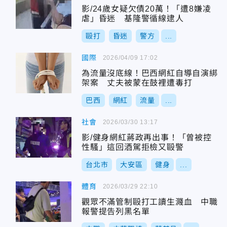
影/24歲女疑欠債20萬！「遭8嫌凌
虐」昏迷 基隆警循線逮人
毆打
昏迷
警方
...
國際
2026/04/09 17:02
為流量沒底線！巴西網紅自導自演綁
架案 丈夫被蒙在鼓裡遭毒打
巴西
網紅
流量
...
社會
2026/03/30 13:17
影/健身網紅蔣政再出事！「曾被控
性騷」這回酒駕拒檢又毆警
台北市
大安區
健身
...
體育
2026/03/29 22:10
觀眾不滿管制毆打工讀生濺血 中職
報警提告列黑名單