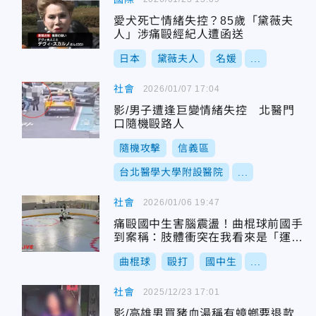
愛犬死亡情緒失控？85歲「黛薇夫
人」涉痛毆經紀人遭函送
日本
黛薇夫人
名媛
...
社會
2026/01/07 17:04
影/男子遭逢巨變情緒失控 北醫門
口隨機毆路人
隨機攻擊
信義區
台北醫學大學附設醫院
...
社會
2026/01/06 19:47
痛毆國中生害腦震盪！曲棍球前國手
到案稱：肢體衝突在我看來是「運動
文化」
曲棍球
毆打
國中生
...
社會
2025/12/23 17:01
影/高雄男買豬血湯稱有蟑螂要退款