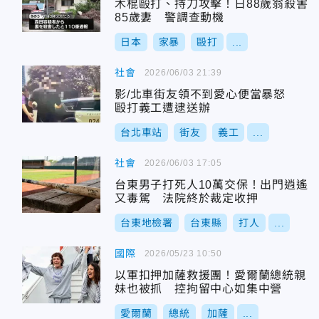
木棍毆打、持刀攻擊！日88歲翁殺害
85歲妻 警調查動機
日本
家暴
毆打
...
社會
2026/06/03 21:39
影/北車街友領不到愛心便當暴怒
毆打義工遭逮送辦
台北車站
街友
義工
...
社會
2026/06/03 17:05
台東男子打死人10萬交保！出門逍遙
又毒駕 法院終於裁定收押
台東地檢署
台東縣
打人
...
國際
2026/05/23 10:50
以軍扣押加薩救援團！愛爾蘭總統親
妹也被抓 控拘留中心如集中營
愛爾蘭
總統
加薩
...