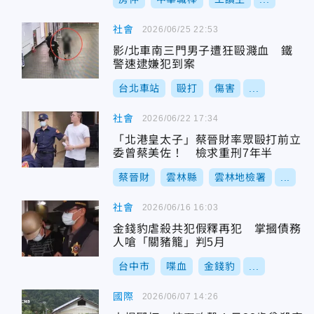
社會
2026/06/25 22:53
影/北車南三門男子遭狂毆濺血 鐵
警速逮嫌犯到案
台北車站
毆打
傷害
...
社會
2026/06/22 17:34
「北港皇太子」蔡晉財率眾毆打前立
委曾蔡美佐！ 檢求重刑7年半
蔡晉財
雲林縣
雲林地檢署
...
社會
2026/06/16 16:03
金錢豹虐殺共犯假釋再犯 掌摑債務
人嗆「關豬籠」判5月
台中市
喋血
金錢豹
...
國際
2026/06/07 14:26