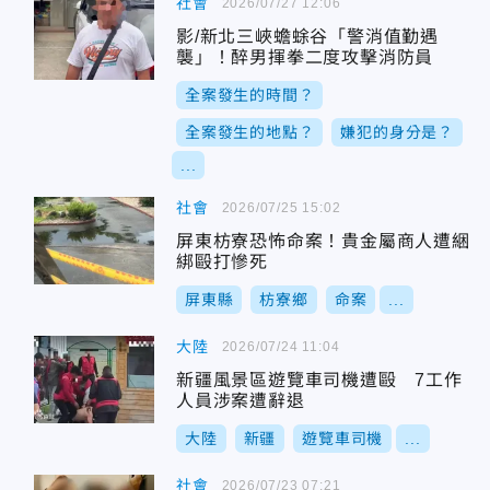
社會
2026/07/27 12:06
影/新北三峽蟾蜍谷「警消值勤遇
襲」！醉男揮拳二度攻擊消防員
全案發生的時間？
全案發生的地點？
嫌犯的身分是？
...
社會
2026/07/25 15:02
屏東枋寮恐怖命案！貴金屬商人遭綑
綁毆打慘死
屏東縣
枋寮鄉
命案
...
大陸
2026/07/24 11:04
新疆風景區遊覽車司機遭毆 7工作
人員涉案遭辭退
大陸
新疆
遊覽車司機
...
社會
2026/07/23 07:21