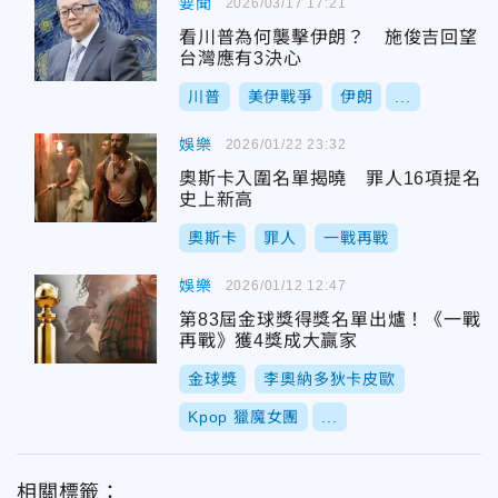
要聞
2026/03/17 17:21
看川普為何襲擊伊朗？ 施俊吉回望
台灣應有3決心
川普
美伊戰爭
伊朗
...
娛樂
2026/01/22 23:32
奧斯卡入圍名單揭曉 罪人16項提名
史上新高
奧斯卡
罪人
一戰再戰
娛樂
2026/01/12 12:47
第83屆金球獎得獎名單出爐！《一戰
再戰》獲4獎成大贏家
金球獎
李奧納多狄卡皮歐
Kpop 獵魔女團
...
相關標籤：