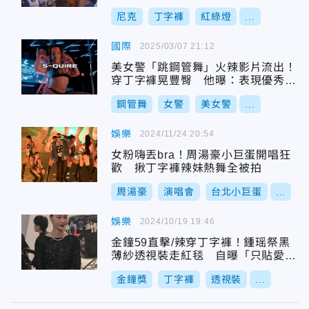
尼克
丁字褲
紅綠燈
...
國際
2025/03/07 21:12
美女警「跳鋼管舞」火辣影片流出！
穿丁字褲晃豐臀 他曝：表現優秀受
同事尊重
鋼管舞
女警
美女警
...
娛樂
2024/11/24 20:54
女粉嗨丟bra！周湯豪小巨蛋開唱狂
歡 揪丁字褲辣妹熱舞全被拍
周湯豪
演唱會
台北小巨蛋
...
娛樂
2024/10/19 19:46
金鐘59直擊/辣穿丁字褲！鍾瑶祭黑
薄紗透視裝走紅毯 自曝「只貼愛心
胸貼」上陣
金鐘獎
丁字褲
透視裝
...