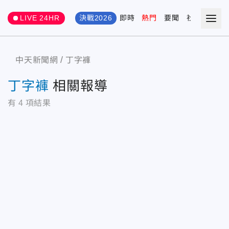
LIVE 24HR
決戰2026
即時
熱門
要聞
社會
娛樂
中天新聞網
丁字褲
丁字褲
相關報導
有
4
項結果