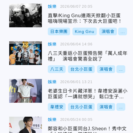
娛樂
2026/06/07 20:05
直擊/King Gnu連兩天掀翻小巨蛋
唱嗨現場宣示：下次去大巨蛋吧！
日本樂團
King Gnu
演唱會
...
娛樂
2026/06/04 14:06
八三夭重返小巨蛋預告開「萬人成年
禮」 演唱會驚喜全說了
八三夭
台北小巨蛋
演唱會
...
娛樂
2026/06/01 13:21
老婆生日卡片藏洋蔥！韋禮安淚灑小
巨蛋認「一講就想哭」 鬆口生子進
度
韋禮安
台北小巨蛋
演唱會
...
娛樂
2026/05/24 00:05
鄭容和小巨蛋同台J.Sheon！秀中文