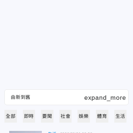
全部
即時
要聞
社會
娛樂
體育
生活