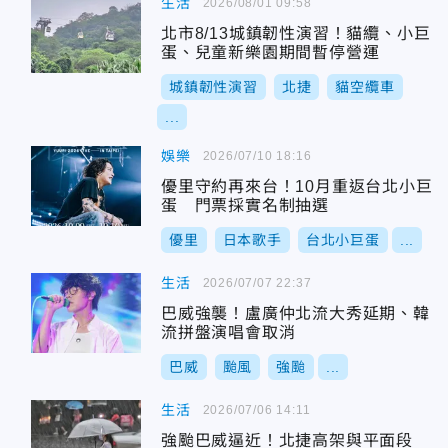
生活
2026/08/01 09:58
北市8/13城鎮韌性演習！貓纜、小巨
蛋、兒童新樂園期間暫停營運
城鎮韌性演習
北捷
貓空纜車
...
娛樂
2026/07/10 18:16
優里守約再來台！10月重返台北小巨
蛋 門票採實名制抽選
優里
日本歌手
台北小巨蛋
...
生活
2026/07/07 22:37
巴威強襲！盧廣仲北流大秀延期、韓
流拼盤演唱會取消
巴威
颱風
強颱
...
生活
2026/07/06 14:11
強颱巴威逼近！北捷高架與平面段