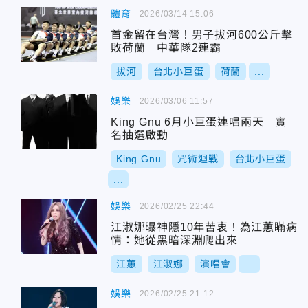
體育
2026/03/14 15:06
首金留在台灣！男子拔河600公斤擊
敗荷蘭 中華隊2連霸
拔河
台北小巨蛋
荷蘭
...
娛樂
2026/03/06 11:57
King Gnu 6月小巨蛋連唱兩天 實
名抽選啟動
King Gnu
咒術迴戰
台北小巨蛋
...
娛樂
2026/02/25 22:44
江淑娜曝神隱10年苦衷！為江蕙瞞病
情：她從黑暗深淵爬出來
江蕙
江淑娜
演唱會
...
娛樂
2026/02/25 21:12