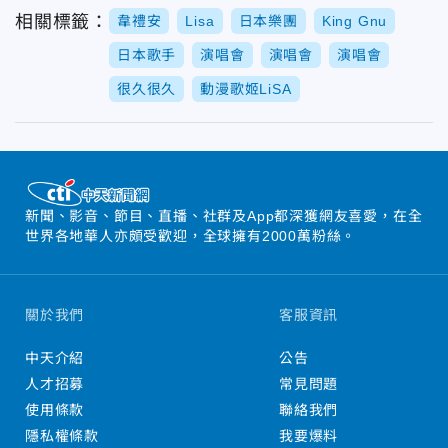
相關標籤：
韋禮安
Lisa
日本樂團
King Gnu
日本歌手
演唱會
演唱會
演唱會
很久很久
動漫歌姬LiSA
新聞、影音、節目、直播、社群及App都深獲網友喜愛，在全
世界各地華人亦頗受歡迎，全球擁有2000萬粉絲。
關於我們
客服資訊
中天介紹
公告
人才招募
常見問題
使用條款
聯絡我們
隱私權條款
我要爆料