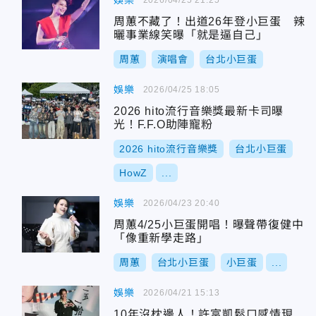
娛樂
周蕙不藏了！出道26年登小巨蛋 辣
曬事業線笑曝「就是逼自己」
周蕙
演唱會
台北小巨蛋
娛樂
2026/04/25 18:05
2026 hito流行音樂獎最新卡司曝
光！F.F.O助陣寵粉
2026 hito流行音樂獎
台北小巨蛋
HowZ
...
娛樂
2026/04/23 20:40
周蕙4/25小巨蛋開唱！曝聲帶復健中
「像重新學走路」
周蕙
台北小巨蛋
小巨蛋
...
娛樂
2026/04/21 15:13
10年沒枕邊人！許富凱鬆口感情現