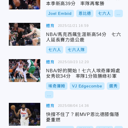
本季新高39分 率隊再奪勝
Joel Embiid
恩比德
七六人
...
體育
2025/11/21 16:59
NBA/馬克西飆生涯新高54分 七六
人延長賽力退公鹿
七六人
七六人隊
體育
2025/10/23 12:20
NBA/好的開始！七六人埃奇庫姆處
女秀砍34分 率隊1分險勝綠衫軍
埃奇庫姆
VJ Edgecombe
選秀
...
體育
2025/08/04 14:36
快撐不住了？前MVP恩比德膝傷隱
憂重燃