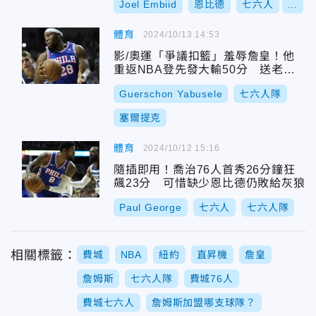
Joel Embiid
恩比德
七六人
...
體育
2024/10/13 14:53
影/奧運「爭議扣籃」羞辱詹皇！他
重返NBA登先發大輸50分 送老東
家綠衫軍大禮
Guerschon Yabusele
七六人隊
塞爾提克
體育
2024/10/12 15:16
隨插即用！喬治76人首秀26分鐘狂
飆23分 可惜缺少恩比德仍敗給灰狼
Paul George
七六人
七六人隊
相關標籤：
費城
NBA
紐約
直昇機
詹皇
詹姆斯
七六人隊
費城76人
費城七六人
詹姆斯加盟哪支球隊？