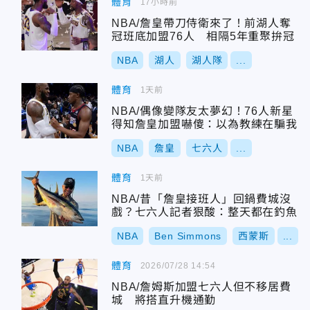
體育
17小時前
NBA/詹皇帶刀侍衛來了！前湖人奪
冠班底加盟76人 相隔5年重聚拚冠
NBA
湖人
湖人隊
...
體育
1天前
NBA/偶像變隊友太夢幻！76人新星
得知詹皇加盟嚇傻：以為教練在騙我
NBA
詹皇
七六人
...
體育
1天前
NBA/昔「詹皇接班人」回鍋費城沒
戲？七六人記者狠酸：整天都在釣魚
NBA
Ben Simmons
西蒙斯
...
體育
2026/07/28 14:54
NBA/詹姆斯加盟七六人但不移居費
城 將搭直升機通勤