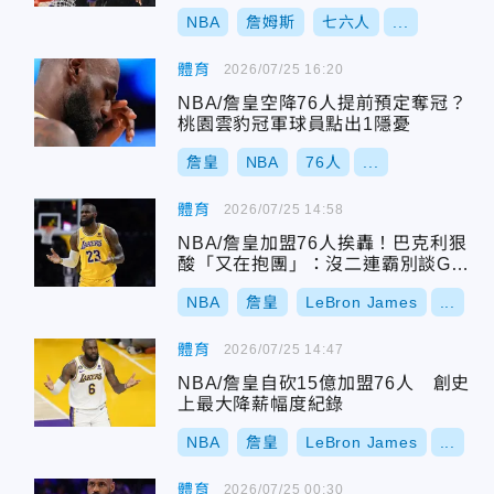
NBA
詹姆斯
七六人
...
體育
2026/07/25 16:20
NBA/詹皇空降76人提前預定奪冠？
桃園雲豹冠軍球員點出1隱憂
詹皇
NBA
76人
...
體育
2026/07/25 14:58
NBA/詹皇加盟76人挨轟！巴克利狠
酸「又在抱團」：沒二連霸別談GOA
T
NBA
詹皇
LeBron James
...
體育
2026/07/25 14:47
NBA/詹皇自砍15億加盟76人 創史
上最大降薪幅度紀錄
NBA
詹皇
LeBron James
...
體育
2026/07/25 00:30