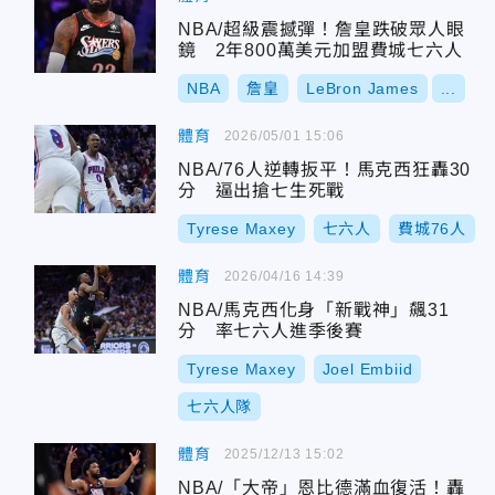
NBA/超級震撼彈！詹皇跌破眾人眼
鏡 2年800萬美元加盟費城七六人
NBA
詹皇
LeBron James
...
體育
2026/05/01 15:06
NBA/76人逆轉扳平！馬克西狂轟30
分 逼出搶七生死戰
Tyrese Maxey
七六人
費城76人
體育
2026/04/16 14:39
NBA/馬克西化身「新戰神」飆31
分 率七六人進季後賽
Tyrese Maxey
Joel Embiid
七六人隊
體育
2025/12/13 15:02
NBA/「大帝」恩比德滿血復活！轟