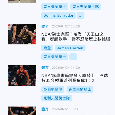
克里夫蘭騎士
克里夫蘭騎士隊
Dennis Schroder
...
體育
2026/04/27 15:28
NBA/騎士完蛋？哈登「天王山之
戰」都超軟手 慘不忍睹歷史數據曝
哈登
James Harden
克里夫蘭騎士
...
體育
2026/04/24 14:30
NBA/暴龍末節爆發大勝騎士！巴瑞
特33分領軍系列賽追成1：2
多倫多暴龍
克里夫蘭騎士
克利夫蘭騎士隊
體育
2026/02/21 15:31