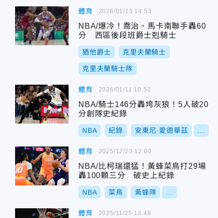
體育
2026/01/13 14:53
NBA/爆冷！喬治、馬卡南聯手轟60
分 西區後段班爵士剋騎士
猶他爵士
克里夫蘭騎士
克里夫蘭騎士隊
體育
2026/01/11 10:52
NBA/騎士146分轟垮灰狼！5人破20
分創隊史紀錄
NBA
紀錄
安東尼·愛德華茲
...
體育
2025/12/23 12:00
NBA/比柯瑞還猛！黃蜂菜鳥打29場
轟100顆三分 破史上紀錄
NBA
菜鳥
黃蜂隊
...
體育
2025/11/25 13:48