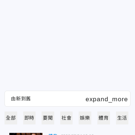
全部
即時
要聞
社會
娛樂
體育
生活