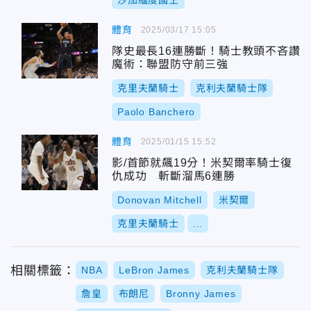
沙加緬度國王
體育
2025/03/17 15:05
隊史最長16連勝斷！騎士教頭不吝讚
魔術：聯盟防守前三強
克里夫蘭騎士
克利夫蘭騎士隊
Paolo Banchero
體育
2025/01/15 15:52
影/首節就飆19分！米契爾率騎士復
仇成功 斬斷溜馬6連勝
Donovan Mitchell
米契爾
克里夫蘭騎士
...
相關標籤：
NBA
LeBron James
克利夫蘭騎士隊
詹皇
布朗尼
Bronny James