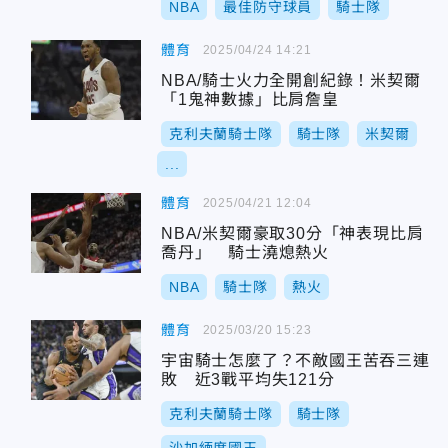
NBA
最佳防守球員
騎士隊
體育
2025/04/24 14:21
NBA/騎士火力全開創紀錄！米契爾
「1鬼神數據」比肩詹皇
克利夫蘭騎士隊
騎士隊
米契爾
...
體育
2025/04/21 12:04
NBA/米契爾豪取30分「神表現比肩
喬丹」 騎士澆熄熱火
NBA
騎士隊
熱火
體育
2025/03/20 15:23
宇宙騎士怎麼了？不敵國王苦吞三連
敗 近3戰平均失121分
克利夫蘭騎士隊
騎士隊