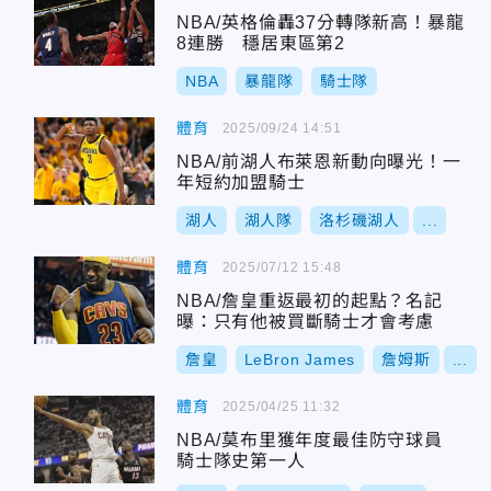
NBA/英格倫轟37分轉隊新高！暴龍
8連勝 穩居東區第2
NBA
暴龍隊
騎士隊
體育
2025/09/24 14:51
NBA/前湖人布萊恩新動向曝光！一
年短約加盟騎士
湖人
湖人隊
洛杉磯湖人
...
體育
2025/07/12 15:48
NBA/詹皇重返最初的起點？名記
曝：只有他被買斷騎士才會考慮
詹皇
LeBron James
詹姆斯
...
體育
2025/04/25 11:32
NBA/莫布里獲年度最佳防守球員
騎士隊史第一人