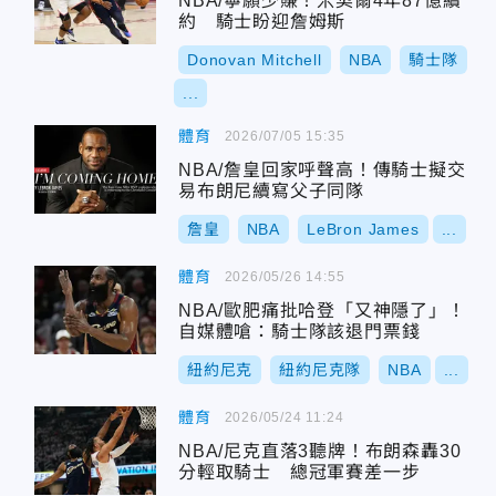
NBA/寧願少賺！米契爾4年87億續
約 騎士盼迎詹姆斯
Donovan Mitchell
NBA
騎士隊
...
體育
2026/07/05 15:35
NBA/詹皇回家呼聲高！傳騎士擬交
易布朗尼續寫父子同隊
詹皇
NBA
LeBron James
...
體育
2026/05/26 14:55
NBA/歐肥痛批哈登「又神隱了」！
自媒體嗆：騎士隊該退門票錢
紐約尼克
紐約尼克隊
NBA
...
體育
2026/05/24 11:24
NBA/尼克直落3聽牌！布朗森轟30
分輕取騎士 總冠軍賽差一步