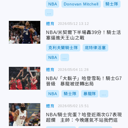
NBA
Donovan Mitchell
騎士隊
...
體育
2026/05/12 13:12
NBA/米契爾下半場轟39分！騎士活
塞逼進天王山之戰
克利夫蘭騎士隊
底特律活塞
NBA
...
體育
2026/05/04 11:28
NBA/「大鬍子」哈登雪恥！騎士G7
晉級 暴龍被逆轉出局
NBA
騎士隊
暴龍隊
...
體育
2026/05/02 15:51
NBA/騎士完蛋？哈登近兩次G7表現
超爛 主帥：今晚運氣不站我們這