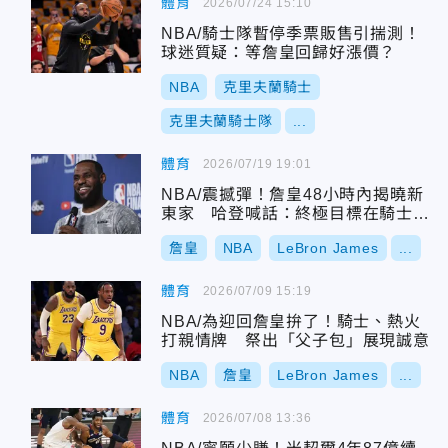
體育
2026/07/24 15:10
NBA/騎士隊暫停季票販售引揣測！
球迷質疑：等詹皇回歸好漲價？
NBA
克里夫蘭騎士
克里夫蘭騎士隊
...
體育
2026/07/19 19:01
NBA/震撼彈！詹皇48小時內揭曉新
東家 哈登喊話：終極目標在騎士聯
手
詹皇
NBA
LeBron James
...
體育
2026/07/09 15:19
NBA/為迎回詹皇拚了！騎士、熱火
打親情牌 祭出「父子包」展現誠意
NBA
詹皇
LeBron James
...
體育
2026/07/08 13:36