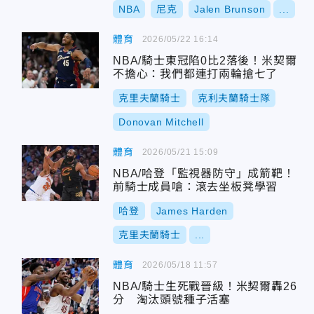
NBA
尼克
Jalen Brunson
...
體育
2026/05/22 16:14
NBA/騎士東冠陷0比2落後！米契爾
不擔心：我們都連打兩輪搶七了
克里夫蘭騎士
克利夫蘭騎士隊
Donovan Mitchell
體育
2026/05/21 15:09
NBA/哈登「監視器防守」成箭靶！
前騎士成員嗆：滾去坐板凳學習
哈登
James Harden
克里夫蘭騎士
...
體育
2026/05/18 11:57
NBA/騎士生死戰晉級！米契爾轟26
分 淘汰頭號種子活塞