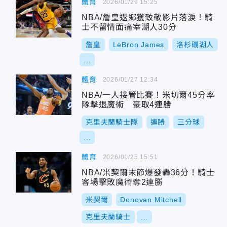
體育
2026/01/29 15:25
NBA/詹皇返鄉獲致敬影片落淚！騎
士不留情面痛宰湖人30分
詹皇
LeBron James
洛杉磯湖人
...
體育
2026/01/27 12:34
NBA/一人接管比賽！米切爾45分率
隊擊退魔術 豪取4連勝
克里夫蘭騎士隊
連勝
三分球
...
體育
2026/01/25 15:51
NBA/米契爾末節爆發轟36分！騎士
客場擊敗魔術奪2連勝
米契爾
Donovan Mitchell
克里夫蘭騎士
...