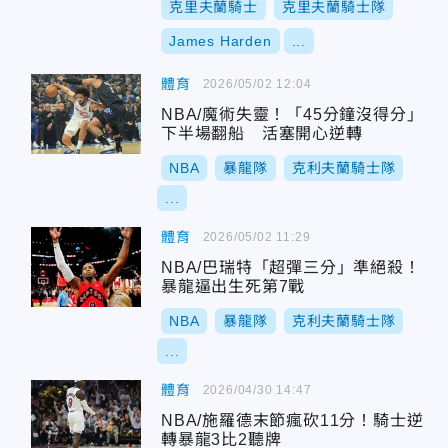
克里夫蘭騎士
克里夫蘭騎士隊
James Harden
...
體育
2026/05/02 12:04
NBA/魔術失靈！「45分鐘沒得分」
下半場翻船 活塞開心逆轉
NBA
暴龍隊
克利夫蘭騎士隊
...
體育
2026/05/02 11:29
NBA/巴瑞特「超彈三分」準絕殺！
暴龍逼出生死第7戰
NBA
暴龍隊
克利夫蘭騎士隊
...
體育
2026/04/30 14:47
NBA/施羅德末節瘋砍11分！騎士逆
轉暴龍3比2聽牌