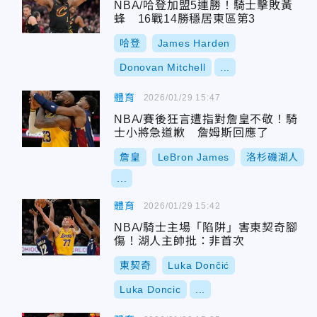
NBA/哈登加盟5連勝！騎士擊敗黃
蜂 16戰14勝穩居東區第3
哈登
James Harden
Donovan Mitchell
...
體育
2026/01/29 15:47
NBA/賽後狂言遭指對詹皇不敬！騎
士小將急道歉 詹姆斯回應了
詹皇
LeBron James
洛杉磯湖人
...
體育
2026/01/29 15:42
NBA/騎士主場「陷阱」害東契奇腳
傷！湖人主帥批：非首次
東契奇
Luka Dončić
Luka Doncic
...