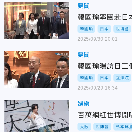
要聞
韓國瑜率團赴日
韓國瑜
日本
世博會
2025/09/30 20:01
要聞
韓國瑜曝訪日三
韓國瑜
日本
立法院
2025/09/29 16:34
娛樂
百萬網紅世博開
大阪
世博會
杉本琢