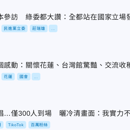
本參訪 綠委都大讚：全都站在國家立場
民進黨立委
莊瑞雄
...
個感動：關懷花蓮、台灣館驚豔、交流收
花蓮
國會
...
唱…僅300人到場 曬冷清畫面：我實力
彌
TikoTok
百萬粉絲