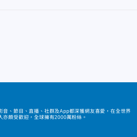
影音、節目、直播、社群及App都深獲網友喜愛，在全世界
人亦頗受歡迎，全球擁有2000萬粉絲。