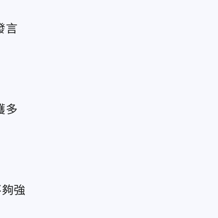
發言
穫多
不夠強