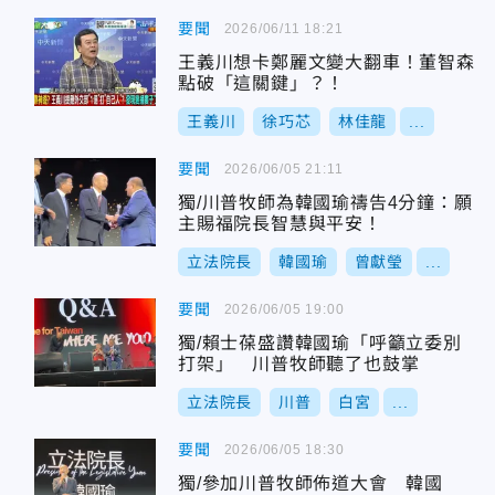
要聞
2026/06/11 18:21
王義川想卡鄭麗文變大翻車！董智森
點破「這關鍵」？！
王義川
徐巧芯
林佳龍
...
要聞
2026/06/05 21:11
獨/川普牧師為韓國瑜禱告4分鐘：願
主賜福院長智慧與平安！
立法院長
韓國瑜
曾獻瑩
...
要聞
2026/06/05 19:00
獨/賴士葆盛讚韓國瑜「呼籲立委別
打架」 川普牧師聽了也鼓掌
立法院長
川普
白宮
...
要聞
2026/06/05 18:30
獨/參加川普牧師佈道大會 韓國