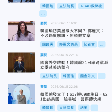
韓國瑜
立法院長
T-34C教練機
...
要聞
2026/06/17 16:01
韓國瑜訪美層級大不同？ 鄭麗文：
不必過度解讀、無須做文章
國民黨
鄭麗文訪美
記者會
...
要聞
2026/06/15 22:14
國會外交啟動！韓國瑜21日率跨黨派
立委赴美訪華府
立法院長
韓國瑜
國會外交
...
要聞
2026/06/15 22:08
韓國瑜發文了！617迎69歲生日、62
1出訪美國 臉書喊：警察節快樂
韓國瑜
立法院長
訪美
...