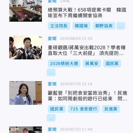
要聞
2天前
總預算大戰！658項提案卡關 韓國
瑜宣布下周繼續開會協商
立法院長
韓國瑜
朝野協商
...
要聞
2026/08/03 21:05
重磅觀選/蔣萬安出戰2028？學者曝
直取大位「三大前提」 須先提防
「捧殺」危機
2028總統大選
蔣萬安
國民黨
...
要聞
2026/07/25 21:14
籲藍營「別把食安當政治秀」！民進
黨：如同鬧劇般的遊行已結束 問題
仍需解決
國民黨
725 食安遊行
民進黨
...
要聞
2026/07/23 17:49