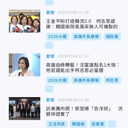
...
要聞
2026/07/05 17:36
王金平盼打造韓流2.0 柯志恩感
謝：韓國瑜院長風采無人可複製的
2026大選
高雄市長選舉
國民黨
...
要聞
2026/07/04 17:17
高雄由綠轉藍！沈富雄點名1大咖：
他若還能出手柯志恩必當選
2026大選
高雄市長選舉
柯志恩
...
要聞
2026/06/30 15:30
訪美團內鬨！郭昱晴「告洋狀」 洪
毓祥證實了
立法院長
韓國瑜
民進黨
...