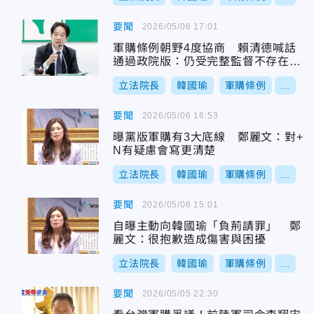
要聞
2026/05/06 17:01
軍購條例朝野4度協商 賴清德喊話
通過政院版：仍受完整監督不存在黑
箱
立法院長
韓國瑜
軍購條例
...
要聞
2026/05/06 16:53
曝黨版軍購有3大底線 鄭麗文：對+
N有疑慮會寫更清楚
立法院長
韓國瑜
軍購條例
...
要聞
2026/05/06 15:01
自曝主動向韓國瑜「負荊請罪」 鄭
麗文：很抱歉造成傷害與困擾
立法院長
韓國瑜
軍購條例
...
要聞
2026/05/05 22:30