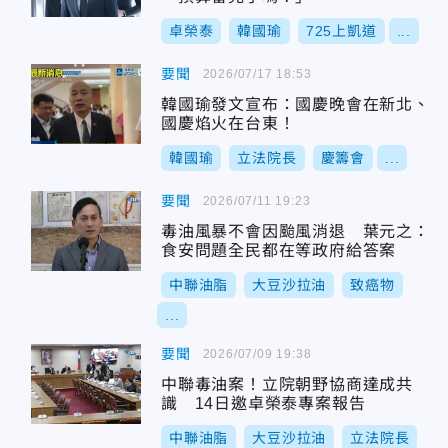
卓榮泰
韓國瑜
725上凱道
...
要聞
2026/07/17 18:53
韓國瑜發文宣布：國慶晚會在新北、
國慶焰火在台東！
韓國瑜
立法院長
慶籌會
...
要聞
2026/07/11 19:23
毒油風暴不會因颱風消退 葉元之：
食安問題全民都在等政府給答案
中聯油脂
大豆沙拉油
致癌物
...
要聞
2026/07/09 19:38
中聯毒油案！立院朝野協商達成共
識 14日邀卓榮泰專案報告
中聯油脂
大豆沙拉油
立法院長