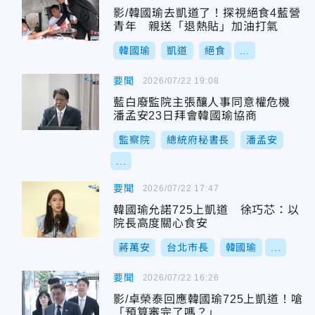
影/韓國瑜去凱道了！探視絕食4藍營
青年 親送「退熱貼」加油打氣
韓國瑜
凱道
絕食
...
要聞
2026/07/22 19:08
藍白廢監院主張釀人事同意權危機
潘孟安23日拜會韓國瑜協商
監察院
總統府秘書長
潘孟安
...
要聞
2026/07/22 17:47
韓國瑜允諾725上凱道 徐巧芯：以
院長高度關心食安
蔣萬安
台北市長
韓國瑜
...
要聞
2026/07/22 16:26
影/卓榮泰回應韓國瑜725上凱道！嗆
「預算審完了嗎？」