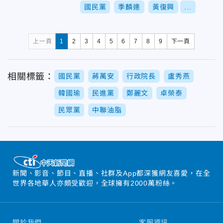
國民黨
季麟連
黃復興
...
上一頁
1
2
3
4
5
6
7
8
9
下一頁
相關標籤：
國民黨
蔣萬安
行政院長
盧秀燕
韓國瑜
民進黨
鄭麗文
卓榮泰
民眾黨
中聯油脂
新聞、影音、節目、直播、社群及App都深獲網友喜愛，在全
世界各地華人亦頗受歡迎，全球擁有2000萬粉絲。
關於我們
客服資訊