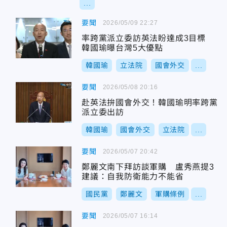
...
要聞
2026/05/09 22:27
率跨黨派立委訪英法盼達成3目標
韓國瑜曝台灣5大優點
韓國瑜
立法院
國會外交
...
要聞
2026/05/08 20:16
赴英法拚國會外交！韓國瑜明率跨黨
派立委出訪
韓國瑜
國會外交
立法院
...
要聞
2026/05/07 20:42
鄭麗文南下拜訪談軍購 盧秀燕提3
建議：自我防衛能力不能省
國民黨
鄭麗文
軍購條例
...
要聞
2026/05/07 16:14