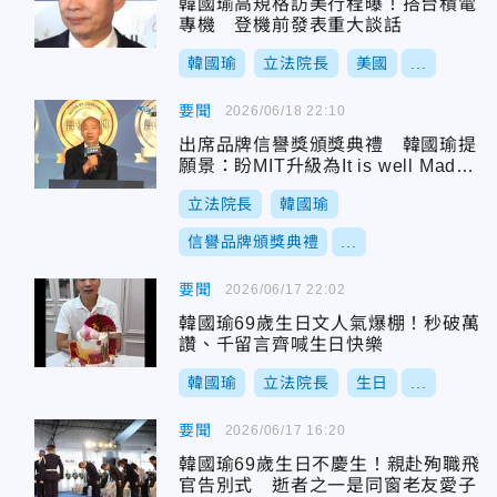
韓國瑜高規格訪美行程曝！搭台積電
專機 登機前發表重大談話
韓國瑜
立法院長
美國
...
要聞
2026/06/18 22:10
出席品牌信譽獎頒獎典禮 韓國瑜提
願景：盼MIT升級為It is well Made i
n Taiwan
立法院長
韓國瑜
信譽品牌頒獎典禮
...
要聞
2026/06/17 22:02
韓國瑜69歲生日文人氣爆棚！秒破萬
讚、千留言齊喊生日快樂
韓國瑜
立法院長
生日
...
要聞
2026/06/17 16:20
韓國瑜69歲生日不慶生！親赴殉職飛
官告別式 逝者之一是同窗老友愛子