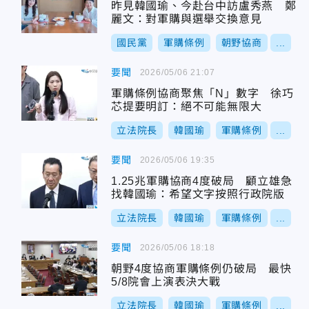
昨見韓國瑜、今赴台中訪盧秀燕 鄭
麗文：對軍購與選舉交換意見
國民黨
軍購條例
朝野協商
...
要聞
2026/05/06 21:07
軍購條例協商聚焦「N」數字 徐巧
芯提要明訂：絕不可能無限大
立法院長
韓國瑜
軍購條例
...
要聞
2026/05/06 19:35
1.25兆軍購協商4度破局 顧立雄急
找韓國瑜：希望文字按照行政院版
立法院長
韓國瑜
軍購條例
...
要聞
2026/05/06 18:18
朝野4度協商軍購條例仍破局 最快
5/8院會上演表決大戰
立法院長
韓國瑜
軍購條例
...