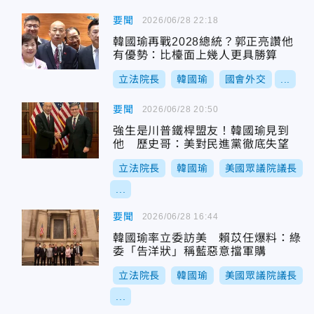
要聞
2026/06/28 22:18
韓國瑜再戰2028總統？郭正亮讚他
有優勢：比檯面上幾人更具勝算
立法院長
韓國瑜
國會外交
...
要聞
2026/06/28 20:50
強生是川普鐵桿盟友！韓國瑜見到
他 歷史哥：美對民進黨徹底失望
立法院長
韓國瑜
美國眾議院議長
...
要聞
2026/06/28 16:44
韓國瑜率立委訪美 賴苡任爆料：綠
委「告洋狀」稱藍惡意擋軍購
立法院長
韓國瑜
美國眾議院議長
...