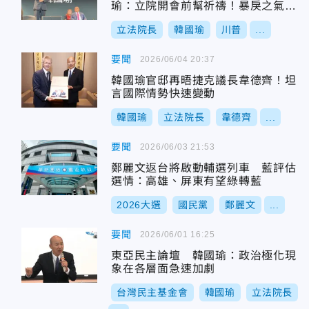
瑜：立院開會前幫祈禱！暴戾之氣應
該會降
立法院長
韓國瑜
川普
...
要聞
2026/06/04 20:37
韓國瑜官邸再晤捷克議長韋德齊！坦
言國際情勢快速變動
韓國瑜
立法院長
韋德齊
...
要聞
2026/06/03 21:53
鄭麗文返台將啟動輔選列車 藍評估
選情：高雄、屏東有望綠轉藍
2026大選
國民黨
鄭麗文
...
要聞
2026/06/01 16:25
東亞民主論壇 韓國瑜：政治極化現
象在各層面急速加劇
台灣民主基金會
韓國瑜
立法院長