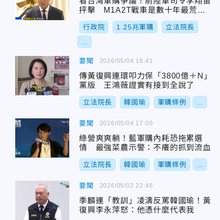
看台灣軍購爭議！前陸軍司令李翔宙
抨擊 M1A2T戰車是數十年最荒謬
軍購案
行政院
1.25兆軍購
立法院長
...
要聞
2026/05/04 18:41
傳黃復興連環叩力保「3800億＋N」
黨版 王鴻薇證實有接到全說了
立法院長
韓國瑜
軍購條例
...
要聞
2026/05/04 17:00
綠營爽爽躺！藍軍購內耗恐拖累選
情 最強菜農示警：不癢的抓到流血
立法院長
韓國瑜
軍購條例
...
要聞
2026/05/02 22:46
季麟連「教訓」凌濤反罵韓國瑜！黃
復興李永萍怒：他憑什麼代表我