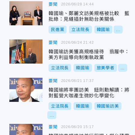
要聞
2026/06/28 14:44
韓國瑜、鄭麗文訪美規格被比較 藍
批綠：見縫插針無助台美關係
民進黨
立法院長
韓國瑜
...
要聞
2026/06/24 21:42
韓國瑜訪美獲高規格接待 翁履中：
美方利益導向制衡執政黨
立法院長
韓國瑜
旅美學者
...
要聞
2026/06/21 17:37
韓國瑜將率團訪美 鈕則勳解讀：將
對藍營大咖產生微妙化學變化
立法院長
韓國瑜
韓國瑜訪美
...
要聞
2026/06/20 15:17