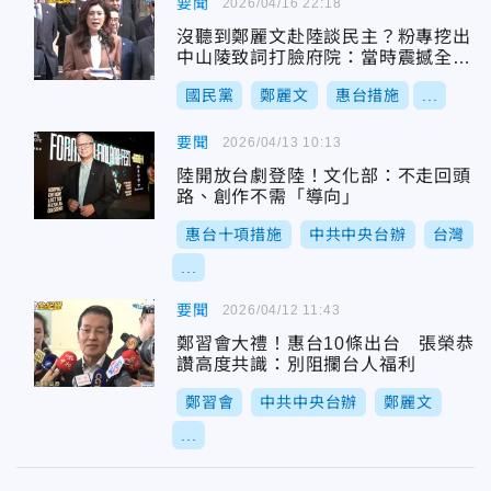
要聞
2026/04/16 22:18
沒聽到鄭麗文赴陸談民主？粉專挖出
中山陵致詞打臉府院：當時震撼全
場！
國民黨
鄭麗文
惠台措施
...
要聞
2026/04/13 10:13
陸開放台劇登陸！文化部：不走回頭
路、創作不需「導向」
惠台十項措施
中共中央台辦
台灣
...
要聞
2026/04/12 11:43
鄭習會大禮！惠台10條出台 張榮恭
讚高度共識：別阻攔台人福利
鄭習會
中共中央台辦
鄭麗文
...