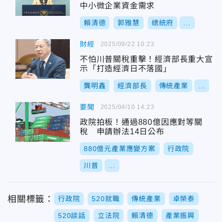
中小微企業資金需求
賴清德
郭雅慧
總統府
...
財經
2025/09/22 10:23
不怕川普關稅重擊！經濟部長重大宣
示「打造經濟日不落國」
龔明鑫
經濟部長
傳統產業
...
要聞
2025/04/10 14:23
政院拍板！通過880億因應對等關
稅 申請辦法14日公布
880億元產業應變方案
行政院
川普
...
相關標籤：
行政院
520就職
傳統產業
卓榮泰
520談話
立法院
賴清德
產業振興