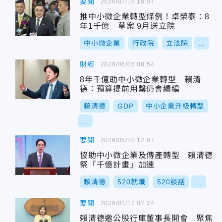
要聞
2026/07/18 18:07
推中小微企業轉型條例！卓榮泰：8
年1千億 草案 9月送立院
中小微企業
行政院
立法院
...
財經
2026/06/06 08:54
8年千億助中小微企業轉型 賴清
德：預算提前用罄仍會續編
賴清德
GDP
中小企業升級轉型
...
要聞
2026/05/20 12:07
協助中小微企業及傳產轉型 賴清德
祭「千億計畫」加速
賴清德
520就職
520談話
...
要聞
2026/01/17 07:24
賴清德邀公股行庫董事長開會 聚焦