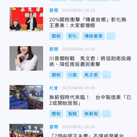
要聞
2025/08/01 18:22
20%關稅衝擊「傳產故鄉」彰化縣
王惠美：大家都傻眼
關稅
彰化
傳統產業
...
要聞
2025/04/09 14:39
川普關稅戰 馬文君：將協助南投廠
商、降低南投農民衝擊
關稅
川普
馬文君
...
社會
2025/04/08 18:45
無薪假時代來臨！ 台中製造業「已
2成開始放假」
關稅
製鞋
無薪假
...
要聞
2024/08/11 10:24
「7個中國王永慶」不僅威脅著台