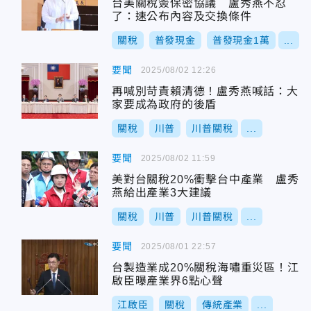
台美關稅簽保密協議 盧秀燕不忍
了：速公布內容及交換條件
關稅
普發現金
普發現金1萬
...
要聞
2025/08/02 12:26
再喊別苛責賴清德！盧秀燕喊話：大
家要成為政府的後盾
關稅
川普
川普關稅
...
要聞
2025/08/02 11:59
美對台關稅20%衝擊台中產業 盧秀
燕給出產業3大建議
關稅
川普
川普關稅
...
要聞
2025/08/01 22:57
台製造業成20%關稅海嘯重災區！江
啟臣曝產業界6點心聲
江啟臣
關稅
傳統產業
...