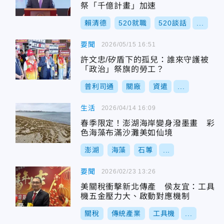
祭「千億計畫」加速
賴清德
520就職
520談話
...
要聞
2026/05/15 16:51
許文忠/矽盾下的孤兒：誰來守護被
「政治」祭旗的勞工？
普利司通
關廠
資遣
...
生活
2026/04/14 16:09
春季限定！澎湖海岸變身潑墨畫 彩
色海藻布滿沙灘美如仙境
澎湖
海藻
石蓴
...
要聞
2026/02/23 13:26
美關稅衝擊新北傳產 侯友宜：工具
機五金壓力大、啟動對應機制
關稅
傳統產業
工具機
...