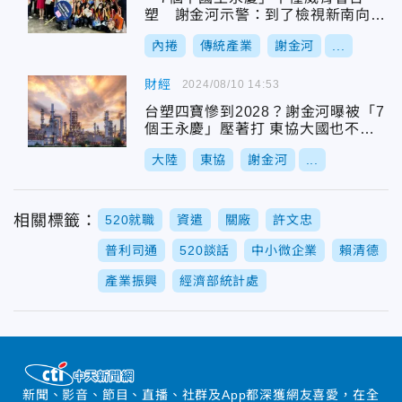
塑 謝金河示警：到了檢視新南向政
策的十字路口了
內捲
傳統產業
謝金河
...
財經
2024/08/10 14:53
台塑四寶慘到2028？謝金河曝被「7
個王永慶」壓著打 東協大國也不妙
：爆發2千家收攤潮
大陸
東協
謝金河
...
相關標籤：
520就職
資遣
關廠
許文忠
普利司通
520談話
中小微企業
賴清德
產業振興
經濟部統計處
新聞、影音、節目、直播、社群及App都深獲網友喜愛，在全