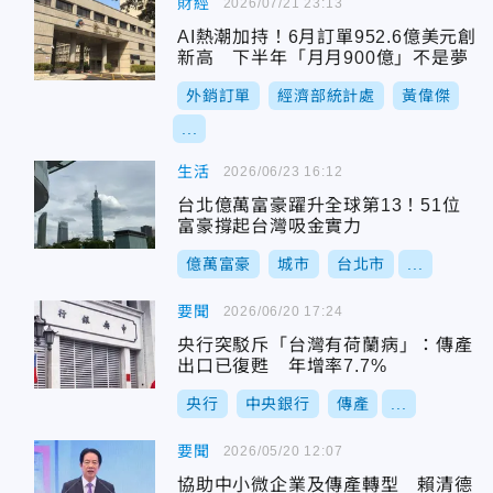
財經
2026/07/21 23:13
AI熱潮加持！6月訂單952.6億美元創
新高 下半年「月月900億」不是夢
外銷訂單
經濟部統計處
黃偉傑
...
生活
2026/06/23 16:12
台北億萬富豪躍升全球第13！51位
富豪撐起台灣吸金實力
億萬富豪
城市
台北市
...
要聞
2026/06/20 17:24
央行突駁斥「台灣有荷蘭病」：傳產
出口已復甦 年增率7.7%
央行
中央銀行
傳產
...
要聞
2026/05/20 12:07
協助中小微企業及傳產轉型 賴清德