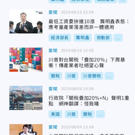
要聞
2025/09/16 22:09
最低工資要拚連10漲 龔明鑫表態：
應考量產業落差而非一體適用
經濟部長
龔明鑫
勞動部
...
要聞
2025/08/10 10:45
川普對台關稅「疊加20％」下周暴
衝！傳產業者吐絕望心聲
關稅
川普
川普關稅
...
要聞
2025/08/09 10:08
行政院「關稅疊加20%+N」聲明1重
點 網神翻譯：怪我囉
美國
川普
關稅
...
要聞
2025/08/04 13:48