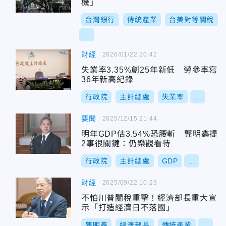
機」
台灣銀行
傳統產業
台美對等關稅
...
財經
2026/01/22 20:42
失業率3.35%創25年新低 勞參率寫
36年新高紀錄
行政院
主計總處
失業率
...
要聞
2025/12/15 21:44
明年GDP估3.54%恐腰斬 龔明鑫提
2事很關鍵：仍樂觀看待
行政院
主計總處
GDP
...
財經
2025/09/22 10:23
不怕川普關稅重擊！經濟部長重大宣
示「打造經濟日不落國」
龔明鑫
經濟部長
傳統產業
...