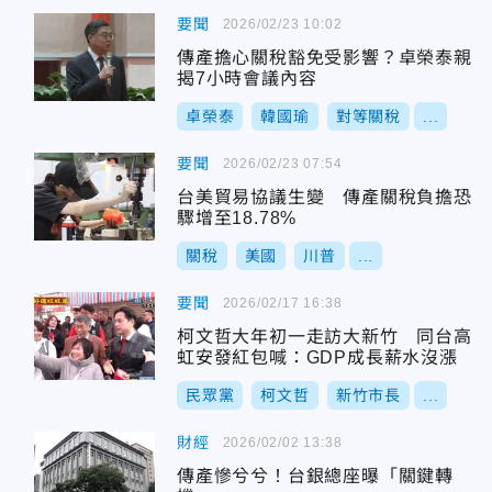
要聞
2026/02/23 10:02
傳產擔心關稅豁免受影響？卓榮泰親
揭7小時會議內容
卓榮泰
韓國瑜
對等關稅
...
要聞
2026/02/23 07:54
台美貿易協議生變 傳產關稅負擔恐
驟增至18.78%
關稅
美國
川普
...
要聞
2026/02/17 16:38
柯文哲大年初一走訪大新竹 同台高
虹安發紅包喊：GDP成長薪水沒漲
民眾黨
柯文哲
新竹市長
...
財經
2026/02/02 13:38
傳產慘兮兮！台銀總座曝「關鍵轉