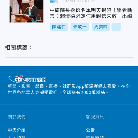
要聞
2025/12/12 07:31
中研院長遴選名單明天揭曉！學者斷
言：賴清德必定任用親信朱敬一出線
陳建仁
朱敬一
周美吟
...
相關標籤：
新聞、影音、節目、直播、社群及App都深獲網友喜愛，在全
世界各地華人亦頗受歡迎，全球擁有2000萬粉絲。
關於我們
客服資訊
中天介紹
公告