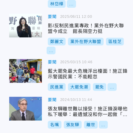
林岱樺
...
要聞
2025/06/11 12:00
影/反制民進黨專政！黨外在野大聯
盟今成立 館長隔空力挺
鄭麗文
黨外在野大聯盟
區桂芝
...
要聞
2025/03/15 10:46
藍大罷免最大危機浮出檯面！施正鋒
示警國民黨：不能輕忽
民進黨
大罷免潮
罷免
...
要聞
2024/10/13 11:44
張友驊離世難以接受！施正鋒淚曝他
私下暖舉：最遺憾沒和你一起做「這
件事」
名嘴
張友驊
離世
...