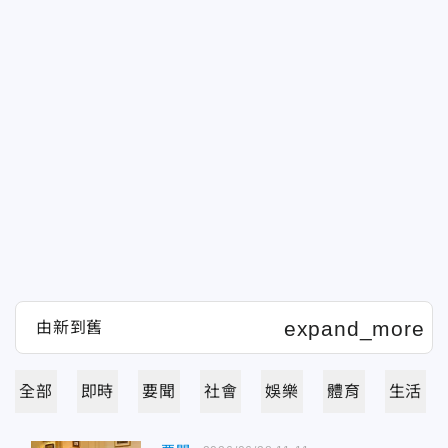
全部
即時
要聞
社會
娛樂
體育
生活