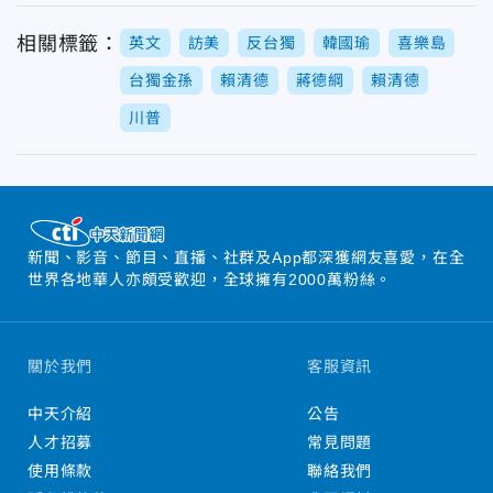
相關標籤：
英文
訪美
反台獨
韓國瑜
喜樂島
台獨金孫
賴清德
蔣德綱
賴清德
川普
新聞、影音、節目、直播、社群及App都深獲網友喜愛，在全
世界各地華人亦頗受歡迎，全球擁有2000萬粉絲。
關於我們
客服資訊
中天介紹
公告
人才招募
常見問題
使用條款
聯絡我們