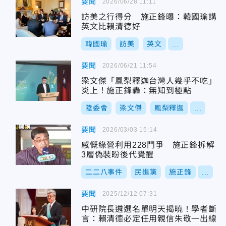
要聞
2026/06/28 11:11
訪美之行得分 施正鋒曝：韓國瑜講
英文比賴清德好
韓國瑜
訪美
英文
...
要聞
2026/06/21 11:54
梁文傑「鳳梨釋迦台灣人幾乎不吃」
炎上！施正鋒轟：無知到極點
陸委會
梁文傑
鳳梨釋迦
...
要聞
2026/03/03 15:14
感慨綠營利用228鬥爭 施正鋒拆解
3層偽裝盼後代覺醒
二二八事件
民進黨
施正鋒
...
要聞
2025/12/12 07:31
中研院長遴選名單明天揭曉！學者斷
言：賴清德必定任用親信朱敬一出線