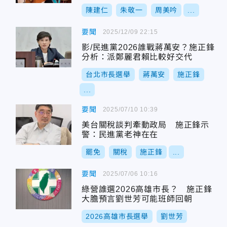
陳建仁
朱敬一
周美吟
...
要聞
2025/12/09 22:15
影/民進黨2026誰戰蔣萬安？施正鋒
分析：派鄭麗君賴比較好交代
台北市長選舉
蔣萬安
施正鋒
...
要聞
2025/07/10 10:39
美台關稅談判牽動政局 施正鋒示
警：民進黨老神在在
罷免
關稅
施正鋒
...
要聞
2025/07/06 10:16
綠營誰選2026高雄市長？ 施正鋒
大膽預言劉世芳可能班師回朝
2026高雄市長選舉
劉世芳