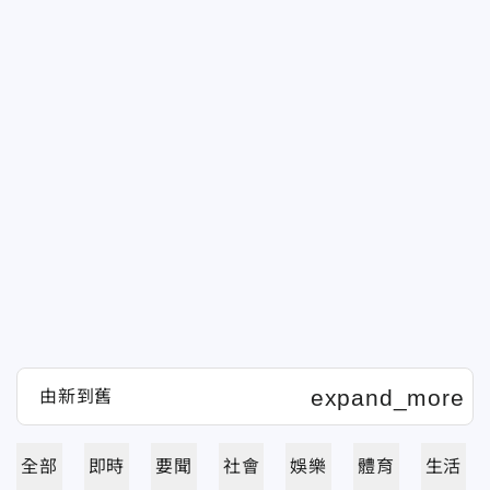
全部
即時
要聞
社會
娛樂
體育
生活