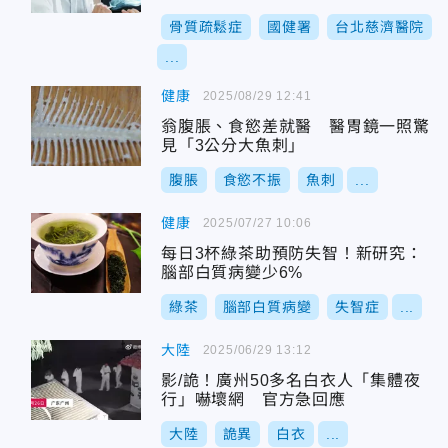
骨質疏鬆症
國健署
台北慈濟醫院
...
健康
2025/08/29 12:41
翁腹脹、食慾差就醫 醫胃鏡一照驚
見「3公分大魚刺」
腹脹
食慾不振
魚刺
...
健康
2025/07/27 10:06
每日3杯綠茶助預防失智！新研究：
腦部白質病變少6%
綠茶
腦部白質病變
失智症
...
大陸
2025/06/29 13:12
影/詭！廣州50多名白衣人「集體夜
行」嚇壞網 官方急回應
大陸
詭異
白衣
...