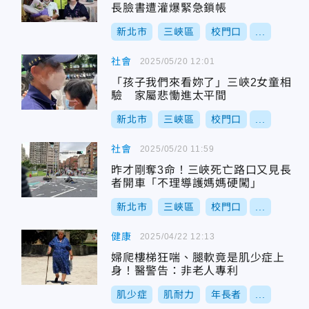
長臉書遭灌爆緊急鎖帳
新北市
三峽區
校門口
...
社會
2025/05/20 12:01
「孩子我們來看妳了」三峽2女童相
驗 家屬悲慟進太平間
新北市
三峽區
校門口
...
社會
2025/05/20 11:59
昨才剛奪3命！三峽死亡路口又見長
者開車「不理導護媽媽硬闖」
新北市
三峽區
校門口
...
健康
2025/04/22 12:13
婦爬樓梯狂喘、腿軟竟是肌少症上
身！醫警告：非老人專利
肌少症
肌耐力
年長者
...