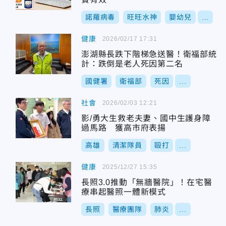
諾羅病毒
旺旺水神
嬰幼兒
...
健康
2026/02/17 17:31
澎湖縣長跌下階梯急送醫！衛福部統
計：跌倒是老人死因第二名
國健署
衛福部
死因
...
社會
2026/02/03 12:21
影/勇大生救老夫妻、國中生護身障
過馬路 獲高市府表揚
高雄
清潔隊員
毆打
...
健康
2025/12/27 15:35
長照3.0推動「無牆醫院」！在宅醫
療串起醫照一體新模式
長照
醫療團隊
肺炎
...