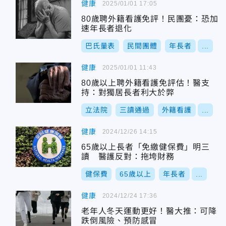
健康
2025/01/01 17:05
80歲聘外籍看護免評！民團憂：恐加
速年長者退化
巴氏量表
民間團體
年長者
...
健康
2025/01/01 11:43
80歲以上聘外籍看護免評估！醫支
持：對獨居長者利大於弊
立法院
三讀通過
外籍看護
...
健康
2024/12/26 14:15
65歲以上長者「免繳健保費」明三
讀 醫護反對：拖垮財務
健保費
65歲以上
年長者
...
健康
2024/12/24 17:36
老年人冬天運動更好！醫大推：可降
跌倒風險、預防感冒