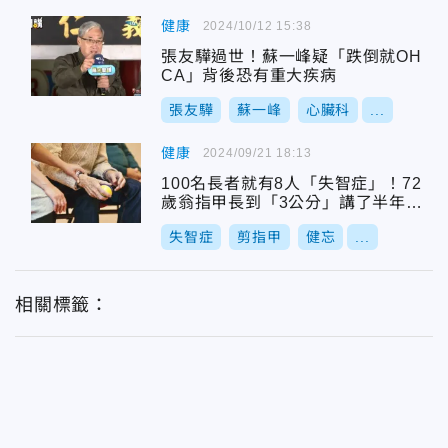
健康
2024/10/12 15:38
張友驊過世！蘇一峰疑「跌倒就OH
CA」背後恐有重大疾病
張友驊
蘇一峰
心臟科
...
健康
2024/09/21 18:13
100名長者就有8人「失智症」！72
歲翁指甲長到「3公分」講了半年還
未剪
失智症
剪指甲
健忘
...
相關標籤：