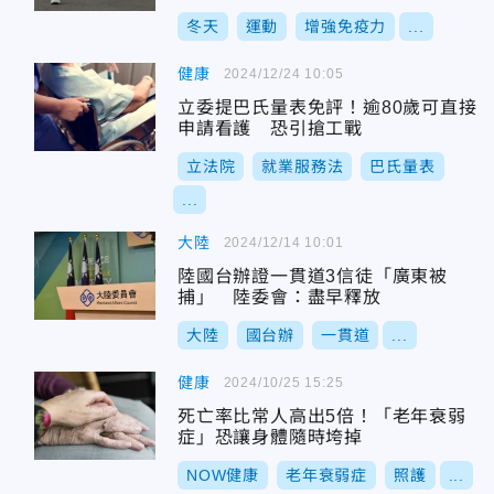
冬天
運動
增強免疫力
...
健康
2024/12/24 10:05
立委提巴氏量表免評！逾80歲可直接
申請看護 恐引搶工戰
立法院
就業服務法
巴氏量表
...
大陸
2024/12/14 10:01
陸國台辦證一貫道3信徒「廣東被
捕」 陸委會：盡早釋放
大陸
國台辦
一貫道
...
健康
2024/10/25 15:25
死亡率比常人高出5倍！「老年衰弱
症」恐讓身體隨時垮掉
NOW健康
老年衰弱症
照護
...