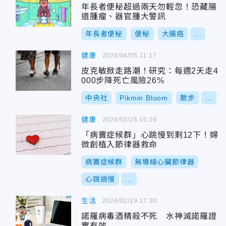
年長者便秘超過兩天勿輕忽！恐藏腸
道腫瘤、器官腫大警訊
年長者便秘
便秘
大腸癌
...
健康
2026/04/05 11:17
皮克敏掀走路潮！研究：每週2天走4
000步降死亡風險26%
中央社
Pikmin Bloom
散步
...
健康
2026/02/26 15:26
「病竇症候群」心跳慢到剩12下！婦
微創植入節律器救命
病竇症候群
無導線心臟節律器
心跳過慢
...
生活
2026/02/19 17:30
諾羅病毒酒精殺不死 水神滅諾羅證
實有效