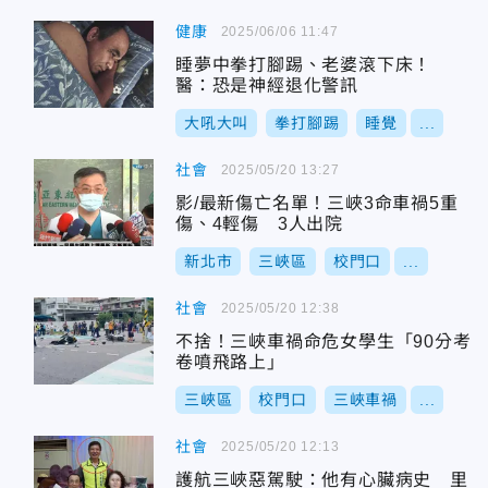
健康
2025/06/06 11:47
睡夢中拳打腳踢、老婆滾下床！
醫：恐是神經退化警訊
大吼大叫
拳打腳踢
睡覺
...
社會
2025/05/20 13:27
影/最新傷亡名單！三峽3命車禍5重
傷、4輕傷 3人出院
新北市
三峽區
校門口
...
社會
2025/05/20 12:38
不捨！三峽車禍命危女學生「90分考
卷噴飛路上」
三峽區
校門口
三峽車禍
...
社會
2025/05/20 12:13
護航三峽惡駕駛：他有心臟病史 里