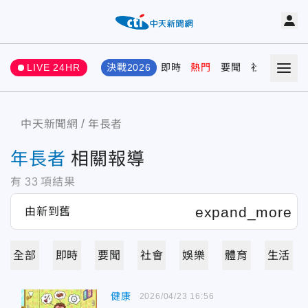
LIVE 24HR
決戰2026
即時
熱門
要聞
社會
娛樂
中天新聞網
年長者
年長者
相關報導
有
33
項結果
全部
即時
要聞
社會
娛樂
體育
生活
健康
2026/04/23 16:56