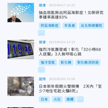
健康
2025/04/17 10:23
抽血就能揪出阿茲海默症！北榮研究
準確率高達93%
阿茲海默症
年長者
台北榮總醫院
...
健康
2025/02/04 14:15
強烈冷氣團發威！彰化「32小時68
人送醫」3人無呼吸心跳
強冷空氣
彰化縣
彰化縣消防局
...
國際
2025/01/05 16:09
日本新年假期火警頻傳 2天內「至
少7地住宅起火釀8死」
日本
火災
遺體
...