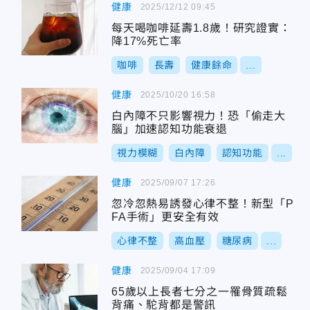
健康
2025/12/12 09:45
每天喝咖啡延壽1.8歲！研究證實：
降17%死亡率
咖啡
長壽
健康餘命
...
健康
2025/10/20 16:58
白內障不只影響視力！恐「偷走大
腦」加速認知功能衰退
視力模糊
白內障
認知功能
...
健康
2025/09/07 17:26
忽冷忽熱易誘發心律不整！新型「P
FA手術」更安全有效
心律不整
高血壓
糖尿病
...
健康
2025/09/04 17:09
65歲以上長者七分之一罹骨質疏鬆
背痛、駝背都是警訊