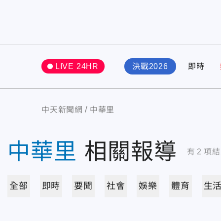
LIVE 24HR
決戰2026
即時
中天新聞網
中華里
中華里
相關報導
有
2
項結
全部
即時
要聞
社會
娛樂
體育
生