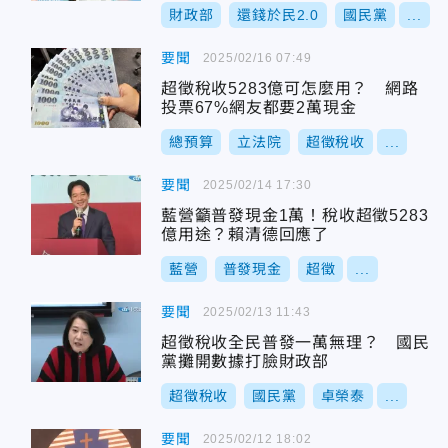
財政部
還錢於民2.0
國民黨
...
要聞
2025/02/16 07:49
超徵稅收5283億可怎麼用？ 網路
投票67%網友都要2萬現金
總預算
立法院
超徵稅收
...
要聞
2025/02/14 17:30
藍營籲普發現金1萬！稅收超徵5283
億用途？賴清德回應了
藍營
普發現金
超徵
...
要聞
2025/02/13 11:43
超徵稅收全民普發一萬無理？ 國民
黨攤開數據打臉財政部
超徵稅收
國民黨
卓榮泰
...
要聞
2025/02/12 18:02