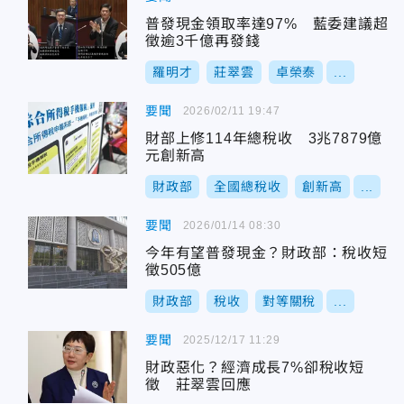
普發現金領取率達97% 藍委建議超
徵逾3千億再發錢
羅明才
莊翠雲
卓榮泰
...
要聞
2026/02/11 19:47
財部上修114年總稅收 3兆7879億
元創新高
財政部
全國總稅收
創新高
...
要聞
2026/01/14 08:30
今年有望普發現金？財政部：稅收短
徵505億
財政部
稅收
對等關稅
...
要聞
2025/12/17 11:29
財政惡化？經濟成長7%卻稅收短
徵 莊翠雲回應