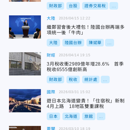
財政部
台股
證券交易稅
...
大陸
2026/04/15 12:22
繼鄭習會後大禮包！陸國台辦再端多
項統一後「牛肉」
大陸
陸國台辦
陳斌華
...
財經
2026/04/14 19:15
3月稅收衝2989億年增28.6% 首季
稅收6555億創新高
財政部
稅收
統計處
...
國際
2026/03/31 15:02
遊日本北海道變貴！「住宿稅」新制
4月上路 18地區雙重課稅
日本
北海道
旅館
...
要聞
2026/03/10 18:19