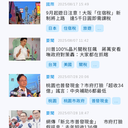
國際
2025/08/17 15:49
9月起遊日注意！大阪「住宿稅」新
制將上路 達5千日圓即需課稅
日本
住宿稅
旅遊
...
要聞
2025/08/07 11:42
川普100%晶片關稅狂飆 蔣萬安看
嘸政府對策轟：大家都在抓瞎
台灣
美國
關稅
...
要聞
2025/07/28 20:06
桃園也普發現金？市府打臉「超收34
億」謠言：中央補助6都最低
桃園
桃園市政府
普發現金
...
要聞
2025/07/28 18:47
網傳「新北市普發現金」 市府打臉
假訊息：去年短收136億