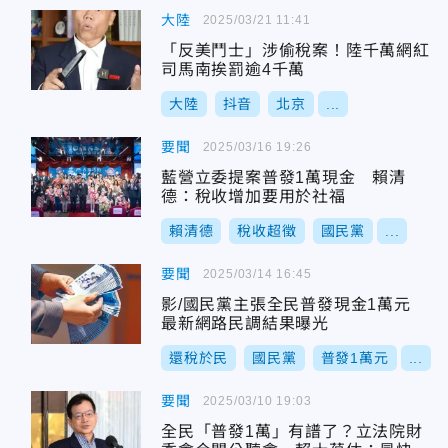
大陸
2025/03/21 11:41
「反美鬥士」涉偷稅案！陸千萬網紅
司馬南挨罰逾4千萬
大陸
抖音
北京
...
要聞
2025/03/16 19:26
藍營立委提案普發1萬現金 賴清
德：稅收增加要用於社福
賴清德
稅收超徵
國民黨
...
要聞
2025/03/14 16:45
影/國民黨主張全民普發現金1萬元
最新網路民調結果曝光
還稅於民
國民黨
普發1萬元
...
要聞
2025/03/10 19:03
全民「普發1萬」有譜了？立法院財