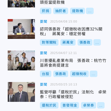
頭拒當提款機
菸捐
抽菸者
提款機
...
要聞
2025/04/08 15:00
認同張善政「超徵稅收因應32%關
稅」 蔣萬安：穩定勞權
對等關稅
蔣萬安
張善政
...
要聞
2025/04/07 12:11
川普擾亂產業布局 張善政：桃竹竹
苗將會商提建言
台股
張善政
超徵稅收
...
要聞
2025/03/25 10:13
藍營呼籲「還稅於民」法制化 卓榮
泰：行政權被侵犯
還稅於民
普發現金
卓榮泰
...