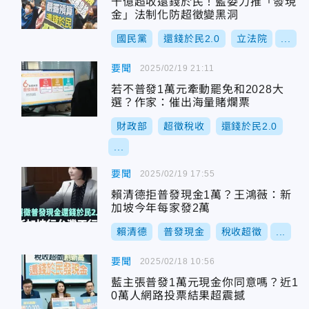
千億超收還錢於民！藍委力推「發現
金」法制化防超徵變黑洞
國民黨
還錢於民2.0
立法院
...
要聞
2025/02/19 21:11
若不普發1萬元牽動罷免和2028大
選？作家：催出海量賭爛票
財政部
超徵稅收
還錢於民2.0
...
要聞
2025/02/19 17:55
賴清德拒普發現金1萬？王鴻薇：新
加坡今年每家發2萬
賴清德
普發現金
稅收超徵
...
要聞
2025/02/18 10:56
藍主張普發1萬元現金你同意嗎？近1
0萬人網路投票結果超震撼