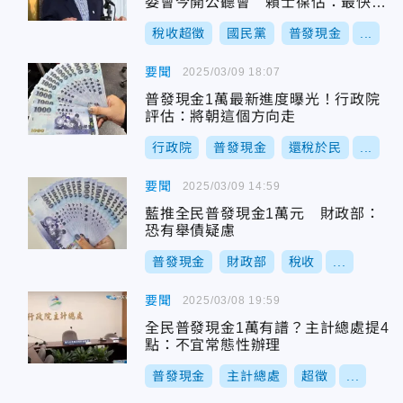
委會今開公聽會 賴士葆估：最快8
月可領錢
稅收超徵
國民黨
普發現金
...
要聞
2025/03/09 18:07
普發現金1萬最新進度曝光！行政院
評估：將朝這個方向走
行政院
普發現金
還稅於民
...
要聞
2025/03/09 14:59
藍推全民普發現金1萬元 財政部：
恐有舉債疑慮
普發現金
財政部
稅收
...
要聞
2025/03/08 19:59
全民普發現金1萬有譜？主計總處提4
點：不宜常態性辦理
普發現金
主計總處
超徵
...