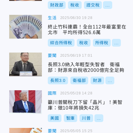
財政部
稅收
證交稅
...
生活
2025/06/30 19:28
終止竹科連霸！全台112年最富里在
北市 平均所得526.6萬
綜合所得稅
稅收
所得稅
...
要聞
2025/06/19 17:01
長照3.0納入年輕型失智者 衛福
部：財源來自稅收2000億完全足夠
長照3.0
衛福部
財源
...
國際
2025/05/28 14:28
籲川普關稅刀下留「晶片」！美智
庫：徵10年將損失42兆
美國
智庫
川普
...
要聞
2025/05/05 15:25