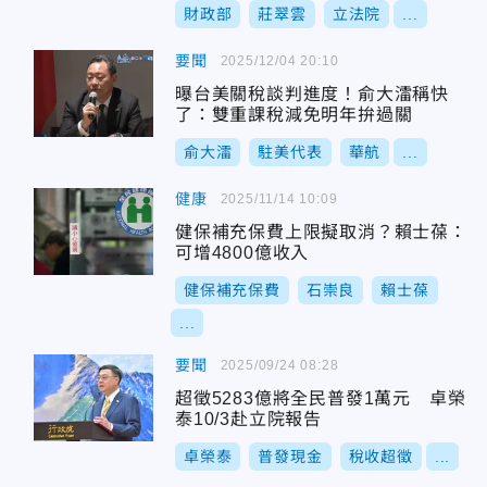
財政部
莊翠雲
立法院
...
要聞
2025/12/04 20:10
曝台美關稅談判進度！俞大㵢稱快
了：雙重課稅減免明年拚過關
俞大㵢
駐美代表
華航
...
健康
2025/11/14 10:09
健保補充保費上限擬取消？賴士葆：
可增4800億收入
健保補充保費
石崇良
賴士葆
...
要聞
2025/09/24 08:28
超徵5283億將全民普發1萬元 卓榮
泰10/3赴立院報告
卓榮泰
普發現金
稅收超徵
...