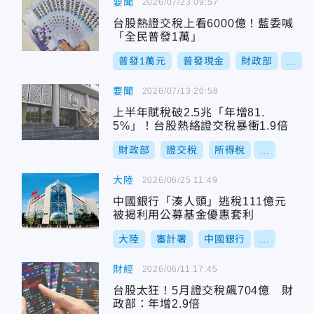
要聞
2026/07/23 09:57
台股熱證交稅上看6000億！藍委喊
「全民普發1萬」
普發1萬元
普發現金
財政部
...
要聞
2026/07/13 20:58
上半年賦稅破2.5兆「年增81.
5%」！台股熱絡證交稅暴衝1.9倍
財政部
證交稅
所得稅
...
大陸
2026/06/25 11:49
中國銀行「湊人頭」逃稅111億元
被揭利用公募基金優惠套利
大陸
審計署
中國銀行
...
財經
2026/06/11 17:45
台股太狂！5月證交稅飆704億 財
政部：年增2.9倍