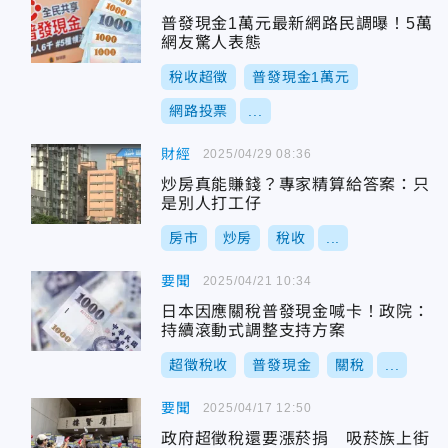
普發現金1萬元最新網路民調曝！5萬
網友驚人表態
稅收超徵
普發現金1萬元
網路投票
...
財經
2025/04/29 08:36
炒房真能賺錢？專家精算給答案：只
是別人打工仔
房市
炒房
稅收
...
要聞
2025/04/21 10:34
日本因應關稅普發現金喊卡！政院：
持續滾動式調整支持方案
超徵稅收
普發現金
關稅
...
要聞
2025/04/17 12:50
政府超徵稅還要漲菸捐 吸菸族上街