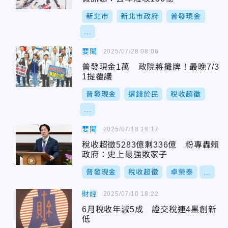
新北市
新北市政府
普發現金
...
要聞
2025/07/28 08:06
普發現金1萬 政院將攤牌！最晚7/3
1提覆議
普發現金
還錢於民
稅收超徵
...
要聞
2025/07/18 18:17
稅收超徵5283億剩336億 粉專轟賴
政府：史上最強敗家子
普發現金
稅收超徵
卓榮泰
...
財經
2025/07/10 18:22
6月稅收年減5成 證交稅連4黑創新
低