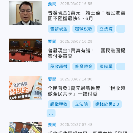
要聞
2025/03/07 16:55
普發現金1萬元 賴士葆：若民進黨
團不阻擋最快5、6月
普發現金
超徵稅收
立法院
...
要聞
2025/03/07 16:29
普發現金1萬真有譜！ 國民黨團提
案付委審查
稅收超徵
普發現金
國民黨
...
要聞
2025/03/07 14:00
全民普發1萬元最新進度！「稅收超
徵全民共享」一讀付委
超徵稅收
立法院
還錢於民2.0
...
要聞
2025/02/27 07:48