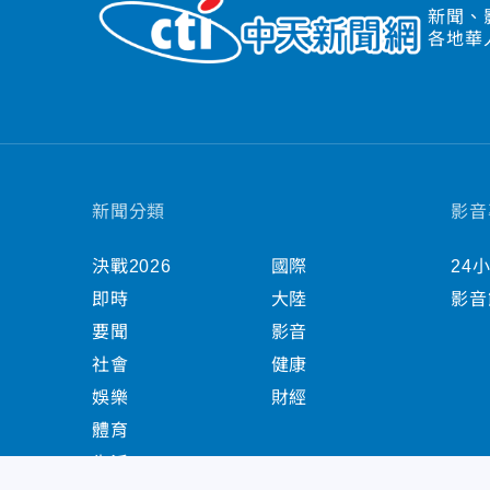
新聞、
各地華
新聞分類
影音
決戰2026
國際
24
即時
大陸
影音
要聞
影音
社會
健康
娛樂
財經
體育
生活