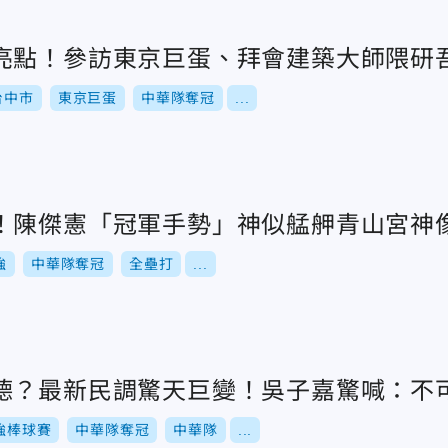
亮點！參訪東京巨蛋、拜會建築大師隈研
台中市
東京巨蛋
中華隊奪冠
...
！陳傑憲「冠軍手勢」神似艋舺青山宮神
強
中華隊奪冠
全壘打
...
德？最新民調驚天巨變！吳子嘉驚喊：不
強棒球賽
中華隊奪冠
中華隊
...