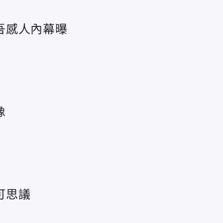
吾感人內幕曝
像
可思議