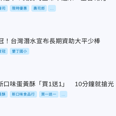
壽司
限時優惠
壽司郎
...
奪冠！台灣潛水宣布長期資助大平少棒
奪冠
墾丁國小
新口味蛋黃酥「買1送1」 10分鐘就搶光
黃酥
新口味食品行
買一送一
...