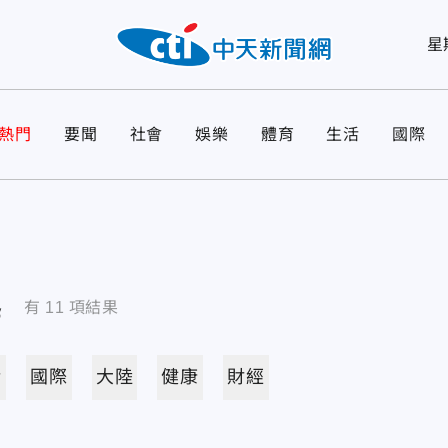
星
熱門
要聞
社會
娛樂
體育
生活
國際
導
有
11
項結果
活
國際
大陸
健康
財經