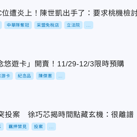
C位遭炎上！陳世凱出手了：要求桃機檢
中華隊奪冠
采盟免稅店
立法院
...
遊卡」開賣！11/29-12/3限時預購
悠游卡
紀念品
陳傑憲
...
天突投案 徐巧芯揭時間點藏玄機：很離譜
芯
羈押禁見
投案
...