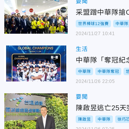
要聞
采盟蹭中華隊搶
世界棒球12強賽
中華隊
2024/11/27 10:41
生活
中華隊「奪冠紀念悠
中華隊
中華隊奪冠
2024/11/26 22:05
要聞
陳啟昱逃亡25
陳啟昱
中華隊
徐巧