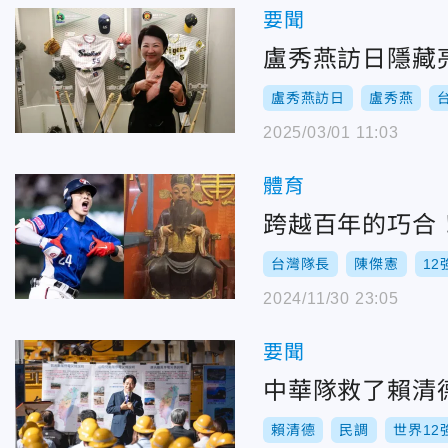
要聞
盧秀燕訪日隱藏
盧秀燕訪日
盧秀燕
2025/03/01 11:03
體育
跨越百年的巧合
台灣隊長
陳傑憲
12
2024/11/30 23:05
要聞
中華隊救了賴清
賴清德
民調
世界12