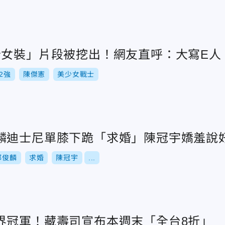
扮女裝」片段被挖出！網友直呼：大寫E人
12強
陳傑憲
美少女戰士
麟迪士尼單膝下跪「求婚」陳冠宇嬌羞說
郭俊麟
求婚
陳冠宇
...
界冠軍！藏壽司宣布本週末「全台8折」