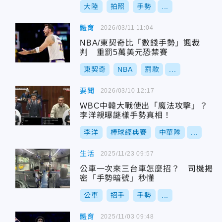
大陸
拍照
手勢
...
體育
2026/03/11 11:04
NBA/東契奇比「數錢手勢」諷裁
判 重罰5萬美元恐禁賽
東契奇
NBA
罰款
...
要聞
2026/03/10 12:17
WBC中韓大戰使出「魔法攻擊」？
李洋親曝謎樣手勢真相！
李洋
棒球經典賽
中華隊
...
生活
2025/11/23 09:57
公車一次來三台車怎麼招？ 司機揭
密「手勢暗號」秒懂
公車
招手
手勢
...
體育
2025/11/03 09:48