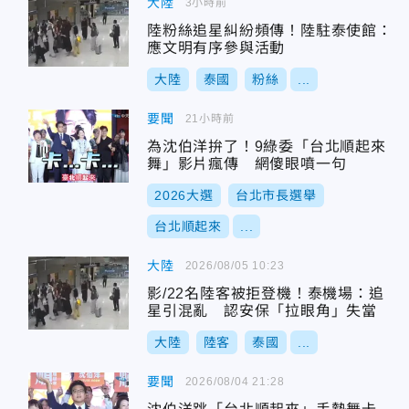
大陸
3小時前
陸粉絲追星糾紛頻傳！陸駐泰使館：
應文明有序參與活動
大陸
泰國
粉絲
...
要聞
21小時前
為沈伯洋拚了！9綠委「台北順起來
舞」影片瘋傳 網傻眼噴一句
2026大選
台北市長選舉
台北順起來
...
大陸
2026/08/05 10:23
影/22名陸客被拒登機！泰機場：追
星引混亂 認安保「拉眼角」失當
大陸
陸客
泰國
...
要聞
2026/08/04 21:28