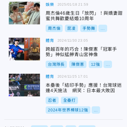
娛樂
2025/01/18 21:59
周杰倫46歲生日「放閃」！與嬌妻甜
蜜共舞歡慶結婚10周年
周杰倫
昆凌
手勢舞
...
體育
2024/11/30 23:05
跨越百年的巧合！陳傑憲「冠軍手
勢」神似艋舺青山宮神像
台灣隊長
陳傑憲
12強
...
體育
2024/11/25 17:01
本壘後「結印手勢」應援！台灣球迷
連4天施法 網笑：日本最大敗因
忍者
全壘打
2024年世界棒球12強
...