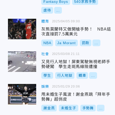
Fantasy Boys
540求救手勢
虐待
...
體育
2025/04/05 09:00
灰熊莫蘭特又做開槍手勢！ NBA這
次直接罰7.5萬美元
NBA
Ja Morant
罰款
...
社會
2025/03/08 21:11
又見行人地獄！屏東駕駛無視老師手
勢硬闖 學生走斑馬線險遭撞
學生
行人地獄
轎車
...
娛樂
2025/01/29 20:06
甩未婚生子風波！謝金燕跳「拜年手
勢舞」超俏皮
謝金燕
未婚生子
手勢舞
...