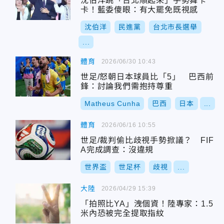
沈伯洋跳「台北順起來」手勢舞卡
卡！藍委傻眼：有大罷免既視感
沈伯洋
民進黨
台北市長選舉
...
體育
2026/06/30 10:43
世足/怒朝日本球員比「5」 巴西前
鋒：討論我們需抱持尊重
Matheus Cunha
巴西
日本
...
體育
2026/06/16 10:55
世足/裁判偷比歧視手勢掀議？ FIF
A完成調查：沒違規
世界盃
世足杯
歧視
...
大陸
2026/04/29 15:39
「拍照比YA」洩個資！陸專家：1.5
米內恐被完全提取指紋