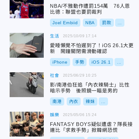
NBA/不雅動作遭罰154萬 76人恩
比德：聯盟也要罰裁判
Joel Embiid
NBA
罰款
...
生活
2025/10/09 17:14
愛睡懶覺不怕遲到了！iOS 26.1大更
新 鬧鐘關閉需滑動確認
iPhone
手勢
iOS 26.1
...
社會
2025/06/29 10:25
影/南港伯狂追「內衣辣騎士」比性
暗示手勢 後照鏡一瞄是男的
南港
內衣
辣妹
...
娛樂
2025/05/06 15:24
FANTASY BOYS疑似遭虐？隊長接
連比「求救手勢」掀韓網恐慌