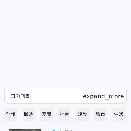
全部
即時
要聞
社會
娛樂
體育
生活