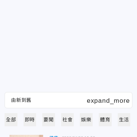
全部
即時
要聞
社會
娛樂
體育
生活