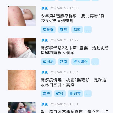
健康
2025/04/22 14:33
今年第4起麻疹群聚！雙北再增2例
235人被匡列監測
疾管署
麻疹
越南
...
健康
2025/04/15 14:27
麻疹群聚增2名未滿1歲嬰！活動史曾
接觸越南移入個案
富國島
越南
移入病例
...
健康
2025/04/12 15:34
麻疹疫情燒！桃園2嬰確診 足跡遍
及林口三井、高鐵
麻疹
確診
桃園市
...
健康
2025/01/08 15:51
戴一般口罩不能防麻疹！黃立民：打