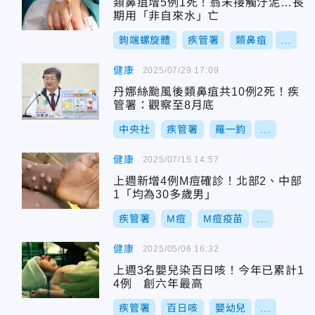
類鼻疽增5例1死！翁未接觸汙泥…長
期用「非自來水」亡
鉤端螺旋體
疾管署
類鼻疽
...
健康
2025/07/29 17:09
丹娜絲颱風後類鼻疽共10例2死！疾
管署：觀察至8月底
中央社
疾管署
羅一鈞
...
健康
2025/07/15 14:57
上週新增4例M痘確診！北部2、中部
1「均為30多歲男」
疾管署
M痘
M痘疫苗
...
健康
2025/05/06 16:32
上週3名嬰兒染百日咳！今年已累計1
4例 創六年最高
疾管署
百日咳
嬰幼兒
...