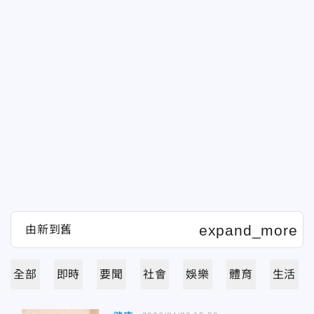
全部
即時
要聞
社會
娛樂
體育
生活