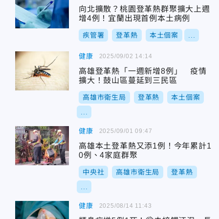
向北擴散？桃園登革熱群聚擴大上週
增4例！宜蘭出現首例本土病例
疾管署
登革熱
本土個案
...
健康
2025/09/02 14:14
高雄登革熱「一週新增8例」 疫情
擴大！鼓山區蔓延到三民區
高雄市衛生局
登革熱
本土個案
...
健康
2025/09/01 09:47
高雄本土登革熱又添1例！今年累計1
0例、4家庭群聚
中央社
高雄市衛生局
登革熱
...
健康
2025/08/14 11:43