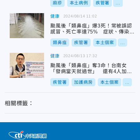
麻疹
本土病例
疾管署
...
健康
2024/08/14 11:02
颱風後「類鼻疽」爆3死！常被誤認
感冒、死亡率達75% 症狀、傳染方
式一次看
類鼻疽
疾管署
本土個案
...
健康
2024/08/13 17:32
颱風後「類鼻疽」奪3命！台南女
「發病當天就過世」 還有4人加護
病房搶救
疾管署
加護病房
本土個案
...
相關標籤：