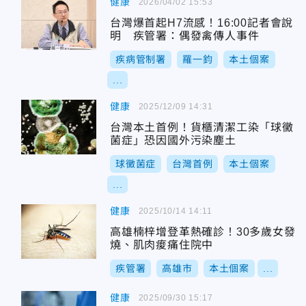
健康
2026/04/02 15:53
台灣爆首起H7流感！16:00記者會說
明 疾管署：偶發禽傳人事件
疾病管制署
羅一鈞
本土個案
...
健康
2025/12/09 14:31
台灣本土首例！貨櫃清潔工染「球黴
菌症」恐因國外污染塵土
球黴菌症
台灣首例
本土個案
...
健康
2025/10/14 14:11
高雄楠梓增登革熱確診！30多歲女發
燒、肌肉痠痛住院中
疾管署
高雄市
本土個案
...
健康
2025/09/30 15:17