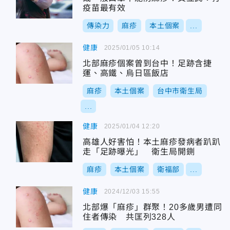
疫苗最有效
傳染力
麻疹
本土個案
...
健康
2025/01/05 10:14
北部麻疹個案曾到台中！足跡含捷
運、高鐵、烏日區飯店
麻疹
本土個案
台中市衛生局
...
健康
2025/01/04 12:20
高雄人好害怕！本土麻疹發病者趴趴
走「足跡曝光」 衛生局開鍘
麻疹
本土個案
衛福部
...
健康
2024/12/03 15:55
北部爆「麻疹」群聚！20多歲男遭同
住者傳染 共匡列328人