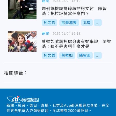
要聞
2025/02/04 15:19
週刊爆檢調拼碎紙控柯文哲 陳智
菡：把垃圾桶當任意門？
柯文哲
京華城案
北檢
...
要聞
2025/01/04 16:18
蔡壁如嗆羈押處分書有她串證 陳智
菡：這不是害柯什麼才是
柯文哲
蔡壁如
陳智菡
...
相關標籤：
新聞、影音、節目、直播、社群及App都深獲網友喜愛，在全
世界各地華人亦頗受歡迎，全球擁有2000萬粉絲。