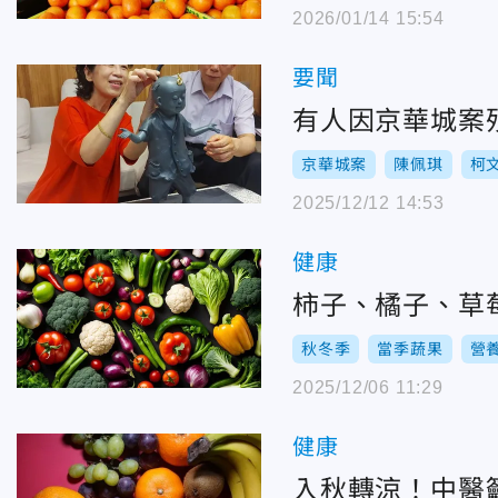
2026/01/14 15:54
要聞
有人因京華城案
京華城案
陳佩琪
柯
2025/12/12 14:53
健康
柿子、橘子、草
秋冬季
當季蔬果
營
2025/12/06 11:29
健康
入秋轉涼！中醫