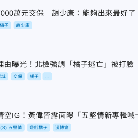
7000萬元交保 趙少康：能夠出來最好了
橘子
趙少康
理由曝光！北檢強調「橘子逃亡」被打臉
華城
交保
橘子
...
清空IG！黃偉晉露面曝「五堅情新專輯喊
F(S) 五堅情
遊戲橘子
漫博會