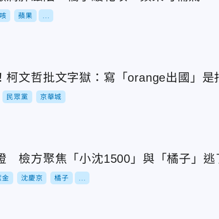
咳
蘋果
...
柯文哲批文字獄：寫「orange出國」
民眾黨
京華城
證 檢方聚焦「小沈1500」與「橘子」逃
獻金
沈慶京
橘子
...