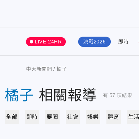
LIVE 24HR
決戰2026
即時
中天新聞網
橘子
橘子
相關報導
有
57
項結果
全部
即時
要聞
社會
娛樂
體育
生