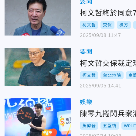
要聞
柯文哲終於同意
柯文哲
交保
檢方
2025/09/08 11:47
要聞
柯文哲交保裁定
柯文哲
台北地院
京
2025/09/05 14:41
娛樂
陳零九捲閃兵案
黃偉晉
五堅情
W0L