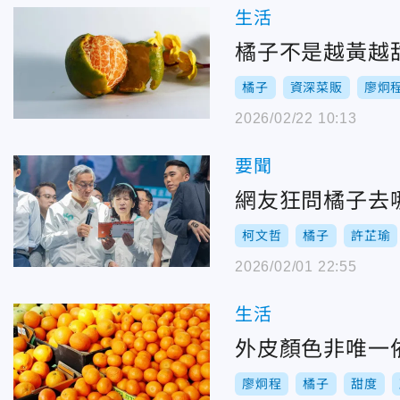
生活
橘子不是越黃越
橘子
資深菜販
廖炯
2026/02/22 10:13
要聞
網友狂問橘子去
柯文哲
橘子
許芷瑜
2026/02/01 22:55
生活
外皮顏色非唯一
廖炯程
橘子
甜度