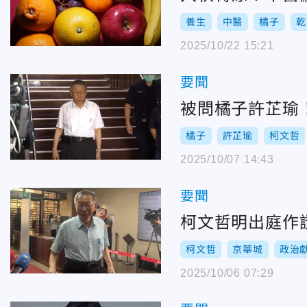
養生
中醫
橘子
乾
2025/10/22 15:21
要聞
被問橘子許芷瑜！
橘子
許芷瑜
柯文哲
2025/10/07 14:43
要聞
柯文哲明出庭作
柯文哲
京華城
政治
2025/10/06 07:29