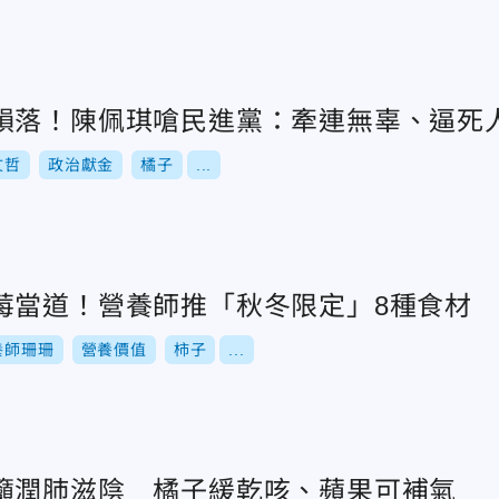
殞落！陳佩琪嗆民進黨：牽連無辜、逼死
文哲
政治獻金
橘子
...
莓當道！營養師推「秋冬限定」8種食材
養師珊珊
營養價值
柿子
...
籲潤肺滋陰 橘子緩乾咳、蘋果可補氣