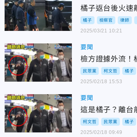
橘子返台後火速
橘子
檢察官
律師
2025/03/21 10:21
要聞
檢方證據外流！
民眾黨
柯文哲
橘子
2025/02/18 15:53
要聞
這是橘子？離台
柯文哲
民眾黨
橘子
2025/02/18 09:49