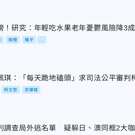
榜！研究：年輕吃水果老年憂鬱風險降3
果
柳橙
橘子
...
佩琪：「每天跪地磕頭」求司法公平審判
柯文哲
京華城
列調查局外逃名單 疑躲日、澳同框2大