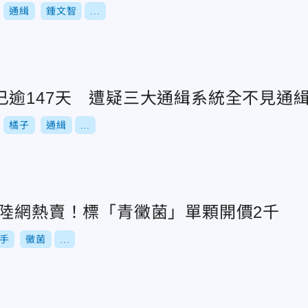
通緝
鍾文智
...
已逾147天 遭疑三大通緝系統全不見通
橘子
通緝
...
」陸網熱賣！標「青黴菌」單顆開價2千
手
黴菌
...