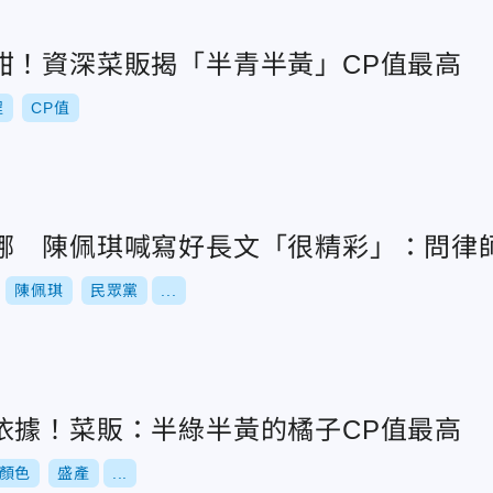
甜！資深菜販揭「半青半黃」CP值最高
程
CP值
哪 陳佩琪喊寫好長文「很精彩」：問律
陳佩琪
民眾黨
...
依據！菜販：半綠半黃的橘子CP值最高
顏色
盛產
...