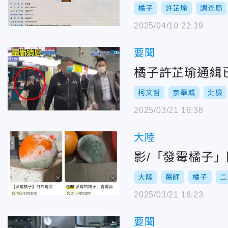
橘子
許芷瑜
調查局
2025/04/10 22:39
要聞
橘子許芷瑜通緝
柯文哲
京華城
北檢
2025/03/21 16:38
大陸
影/「發霉橘子
大陸
醫師
橘子
二
2025/03/21 16:23
要聞