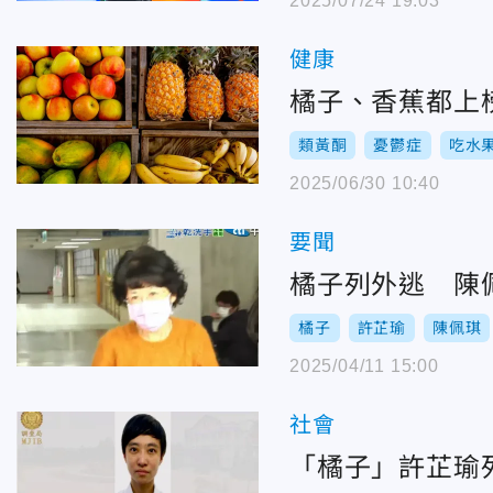
2025/07/24 19:03
健康
橘子、香蕉都上
類黃酮
憂鬱症
吃水
2025/06/30 10:40
要聞
橘子列外逃 陳
橘子
許芷瑜
陳佩琪
2025/04/11 15:00
社會
「橘子」許芷瑜