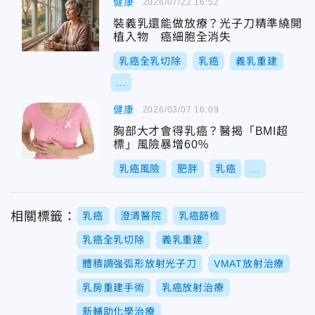
健康
2026/07/22 16:52
裝義乳還能做放療？光子刀精準繞開
植入物 癌細胞全消失
乳癌全乳切除
乳癌
義乳重建
...
健康
2026/03/07 16:09
胸部大才會得乳癌？醫揭「BMI超
標」風險暴增60％
乳癌風險
肥胖
乳癌
...
相關標籤：
乳癌
澄清醫院
乳癌篩檢
乳癌全乳切除
義乳重建
體積調強弧形放射光子刀
VMAT放射治療
乳房重建手術
乳癌放射治療
新輔助化學治療