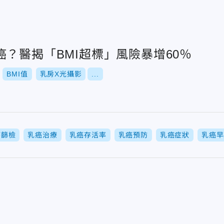
？醫揭「BMI超標」風險暴增60％
BMI值
乳房X光攝影
...
癌篩檢
乳癌治療
乳癌存活率
乳癌預防
乳癌症狀
乳癌早