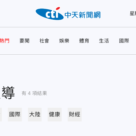
星
熱門
要聞
社會
娛樂
體育
生活
國際
報導
有
4
項結果
活
國際
大陸
健康
財經