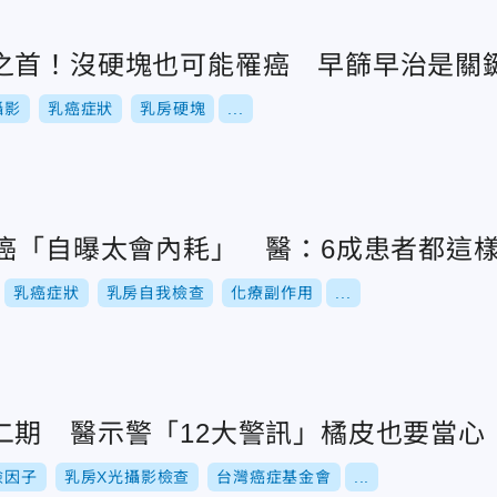
之首！沒硬塊也可能罹癌 早篩早治是關
攝影
乳癌症狀
乳房硬塊
...
乳癌「自曝太會內耗」 醫：6成患者都這
乳癌症狀
乳房自我檢查
化療副作用
...
二期 醫示警「12大警訊」橘皮也要當心
險因子
乳房X光攝影檢查
台灣癌症基金會
...