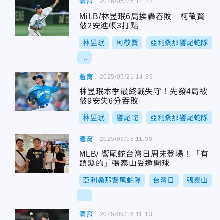
體育
2026/05/25 12:23
MiLB/林昱珉6局挨轟吞敗 柯敬賢
敲2安進帳3打點
林昱珉
柯敬賢
亞利桑那響尾蛇隊
...
體育
2025/09/21 14:39
林昱珉本季最終戰失守！先發4局被
敲9安失6分吞敗
林昱珉
響尾蛇
亞利桑那響尾蛇隊
體育
2025/09/18 11:53
MLB/ 響尾蛇台灣日周末登場！「有
頭髮的」張泰山受邀開球
亞利桑那響尾蛇隊
台灣日
張泰山
...
體育
2025/09/16 11:13