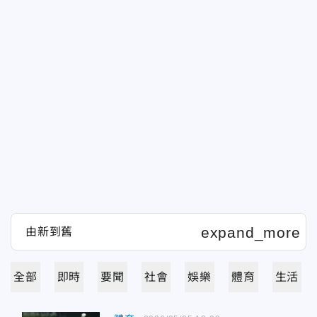
全部
即時
要聞
社會
娛樂
體育
生活