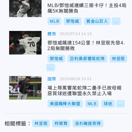
MLB/鄧愷威連續三振卡仔！主投4局
飆5K無關勝負
MLB
鄧愷威
舊金山巨人
...
體育
2025/07/14 14:19
鄧愷威飆速154公里！林昱珉先發4.
2局無關勝敗
鄧愷威
亞利桑那響尾蛇隊
林昱珉
...
國際
2025/06/26 10:01
場上辱罵響尾蛇隊二壘手已故母親
惡質球迷遭聯盟永久禁止入場
美國職棒大聯盟
MLB
球迷
...
相關標籤：
林昱珉
柯敬賢
洛杉磯道奇隊