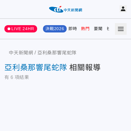
LIVE 24HR
決戰2026
即時
熱門
要聞
社會
娛樂
中天新聞網
亞利桑那響尾蛇隊
亞利桑那響尾蛇隊
相關報導
有
6
項結果