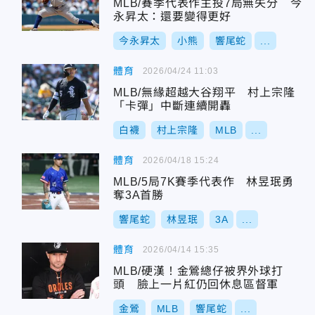
MLB/賽季代表作主投7局無失分 今
永昇太：還要變得更好
今永昇太
小熊
響尾蛇
...
體育
2026/04/24 11:03
MLB/無緣超越大谷翔平 村上宗隆
「卡彈」中斷連續開轟
白襪
村上宗隆
MLB
...
體育
2026/04/18 15:24
MLB/5局7K賽季代表作 林昱珉勇
奪3A首勝
響尾蛇
林昱珉
3A
...
體育
2026/04/14 15:35
MLB/硬漢！金鶯總仔被界外球打
頭 臉上一片紅仍回休息區督軍
金鶯
MLB
響尾蛇
...