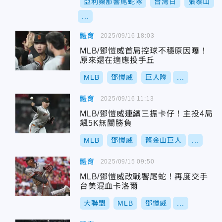
亞利桑那響尾蛇隊
台灣日
張泰山
...
體育
2025/09/16 18:03
MLB/鄧愷威首局控球不穩原因曝！
原來還在適應投手丘
MLB
鄧愷威
巨人隊
...
體育
2025/09/16 11:13
MLB/鄧愷威連續三振卡仔！主投4局
飆5K無關勝負
MLB
鄧愷威
舊金山巨人
...
體育
2025/09/15 09:50
MLB/鄧愷威改戰響尾蛇！再度交手
台美混血卡洛爾
大聯盟
MLB
鄧愷威
...