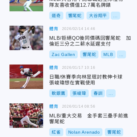
隊友喜收價值12.7萬名牌錶
道奇
響尾蛇
大谷翔平
...
體育
2026/02/14 14:46
MLB/拒絕QO後同價碼回響尾蛇 加
倫近三分之二薪水延遲支付
Zac Gallen
響尾蛇
MLB
...
體育
2026/01/17 10:16
日職/休賽季向林昱珉討教伸卡球
張峻瑋想在實戰使用
軟銀鷹
張峻瑋
春訓
...
體育
2026/01/14 08:56
MLB/重大交易 金手套三壘手前進
響尾蛇
紅雀
Nolan Arenado
響尾蛇