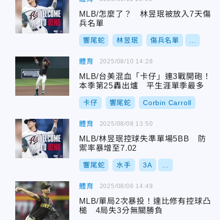
MLB/怎麼了？ 林昱珉被放入7天傷
兵名單
響尾蛇
林昱珉
傷兵名單
...
體育
2025/08/10 14:28
MLB/台美混血「卡仔」連3戰開砲！
本季第25轟出爐 平生涯單季最多
卡仔
響尾蛇
Corbin Carroll
體育
2025/08/08 13:50
MLB/林昱珉控球失準單場5BB 防
禦率暴增至7.02
響尾蛇
水手
3A
...
體育
2025/08/06 14:49
MLB/單局2次暴投！達比修有控球凸
槌 4局失3分無關勝負