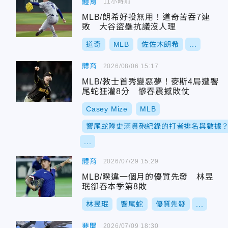
體育
11小時前
MLB/朗希好投無用！道奇苦吞7連
敗 大谷盜壘抗議沒人理
道奇
MLB
佐佐木朗希
...
體育
2026/08/06 15:17
MLB/教士首秀變惡夢！麥斯4局遭響
尾蛇狂灌8分 慘吞震撼敗仗
Casey Mize
MLB
響尾蛇隊史滿貫砲紀錄的打者排名與數據
...
體育
2026/07/29 15:29
MLB/睽違一個月的優質先發 林昱
珉卻吞本季第8敗
林昱珉
響尾蛇
優質先發
...
要聞
2026/07/09 18:30