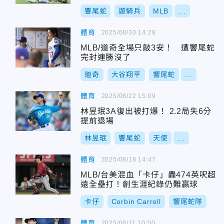
響尾蛇
遊騎兵
MLB
...
體育
2025/08/30 14:28
MLB/道奇全場只敲3安！ 遭響尾蛇
完封連勝沒了
道奇
大谷翔平
響尾蛇
...
體育
2025/08/22 15:09
林昱珉3A復出被打爆！ 2.2局失6分
提前退場
林昱珉
響尾蛇
天使
...
體育
2025/08/18 14:47
MLB/台美混血「卡仔」轟474英呎超
遠全壘打！創生涯紀錄仍難贏球
卡仔
Corbin Carroll
響尾蛇隊
體育
2025/08/11 10:00