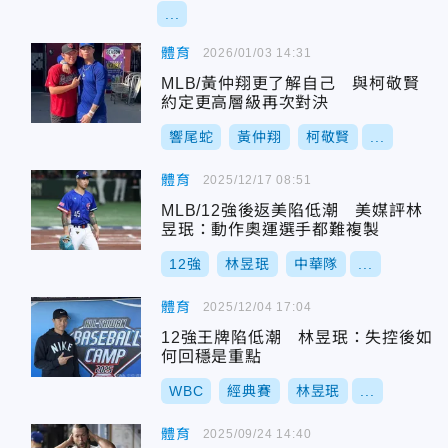
...
體育
2026/01/03 14:31
MLB/黃仲翔更了解自己 與柯敬賢
約定更高層級再次對決
響尾蛇
黃仲翔
柯敬賢
...
體育
2025/12/17 08:51
MLB/12強後返美陷低潮 美媒評林
昱珉：動作奧運選手都難複製
12強
林昱珉
中華隊
...
體育
2025/12/04 17:04
12強王牌陷低潮 林昱珉：失控後如
何回穩是重點
WBC
經典賽
林昱珉
...
體育
2025/09/24 14:40