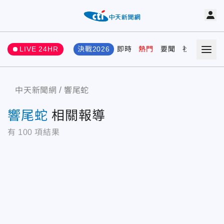
LIVE 24HR
決戰2026
即時
熱門
要聞
社會
娛樂
中天新聞網
響尾蛇
響尾蛇
相關報導
有
100
項結果