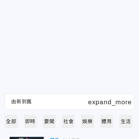
全部
即時
要聞
社會
娛樂
體育
生活