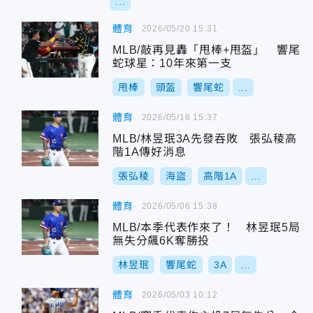
...
體育
2026/05/20 15:31
MLB/敲再見轟「甩棒+甩盔」 響尾
蛇球星：10年來第一支
甩棒
頭盔
響尾蛇
...
體育
2026/05/18 15:37
MLB/林昱珉3A先發吞敗 張弘稜高
階1A傳好消息
張弘稜
海盜
高階1A
...
體育
2026/05/06 15:38
MLB/本季代表作來了！ 林昱珉5局
無失分飆6K奪勝投
林昱珉
響尾蛇
3A
...
體育
2026/05/03 10:12