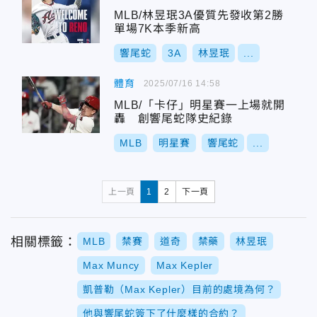
MLB/林昱珉3A優質先發收第2勝
單場7K本季新高
響尾蛇
3A
林昱珉
...
體育
2025/07/16 14:58
MLB/「卡仔」明星賽一上場就開
轟 創響尾蛇隊史紀錄
MLB
明星賽
響尾蛇
...
上一頁
1
2
下一頁
相關標籤：
MLB
禁賽
道奇
禁藥
林昱珉
Max Muncy
Max Kepler
凱普勒（Max Kepler）目前的處境為何？
他與響尾蛇簽下了什麼樣的合約？