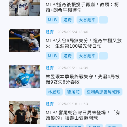
MLB/道奇後援投手再崩！教頭：柯
蕭+朗希牛棚待命
MLB
道奇
大谷翔平
...
體育
2025/09/24 13:40
MLB/大谷6局無失分！道奇牛棚又放
火 生涯第100場先發白忙
MLB
道奇
大谷翔平
...
體育
2025/09/21 14:39
林昱珉本季最終戰失守！先發4局被
敲9安失6分吞敗
林昱珉
響尾蛇
亞利桑那響尾蛇隊
體育
2025/09/18 11:53
MLB/ 響尾蛇台灣日周末登場！「有
頭髮的」張泰山受邀開球