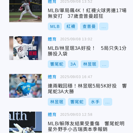
體育
2025/09/08 13:52
MLB/單局飆4K！紅襪火球男連17場
無安打 37歲查普曼超狂
MLB
紅襪
查普曼
...
體育
2025/09/08 13:02
MLB/林昱珉3A好投！ 5局只失1分
勝投入袋
響尾蛇
3A
林昱珉
...
體育
2025/09/03 16:47
連兩戰回穩！林昱珉5局5K好投 響
尾蛇3A大勝
林昱珉
響尾蛇
水手
...
體育
2025/09/03 12:58
MLB/躲隊友結果受重傷 響尾蛇明
星外野手小古瑞奧本季報銷