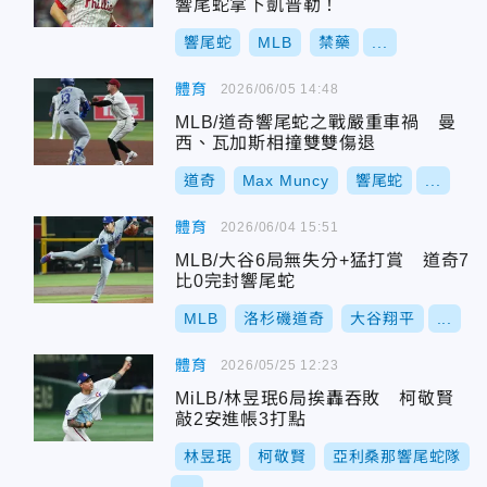
響尾蛇拿下凱普勒！
響尾蛇
MLB
禁藥
...
體育
2026/06/05 14:48
MLB/道奇響尾蛇之戰嚴重車禍 曼
西、瓦加斯相撞雙雙傷退
道奇
Max Muncy
響尾蛇
...
體育
2026/06/04 15:51
MLB/大谷6局無失分+猛打賞 道奇7
比0完封響尾蛇
MLB
洛杉磯道奇
大谷翔平
...
體育
2026/05/25 12:23
MiLB/林昱珉6局挨轟吞敗 柯敬賢
敲2安進帳3打點
林昱珉
柯敬賢
亞利桑那響尾蛇隊