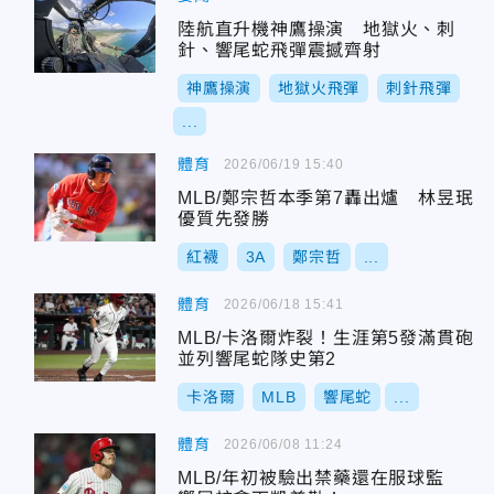
陸航直升機神鷹操演 地獄火、刺
針、響尾蛇飛彈震撼齊射
神鷹操演
地獄火飛彈
刺針飛彈
...
體育
2026/06/19 15:40
MLB/鄭宗哲本季第7轟出爐 林昱珉
優質先發勝
紅襪
3A
鄭宗哲
...
體育
2026/06/18 15:41
MLB/卡洛爾炸裂！生涯第5發滿貫砲
並列響尾蛇隊史第2
卡洛爾
MLB
響尾蛇
...
體育
2026/06/08 11:24
MLB/年初被驗出禁藥還在服球監