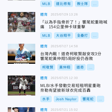
MLB
達比修有
教士隊
...
體育
2025/07/29 13:26
「以為手指骨折了！」響尾蛇重砲喊
痛 154公里伸卡球重擊
MLB
大谷翔平
全壘打
...
體育
2025/07/27 14:58
台灣內戰！道奇柯敬賢敲安攻3分
響尾蛇黃仲翔5局好投仍吞敗
柯敬賢
黃仲翔
道奇
...
體育
2025/07/25 12:30
MLB/水手發動交易短租明星重砲
奈勒有望披新球衣完成百轟
水手
Josh Naylor
響尾蛇
...
體育
2025/07/21 15:02