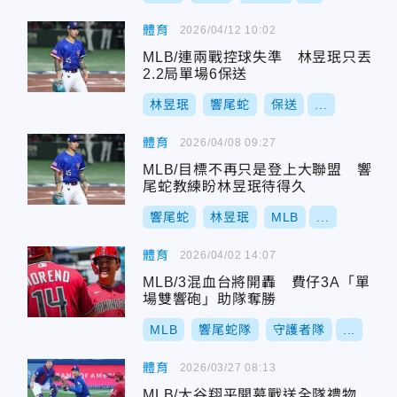
體育
2026/04/12 10:02
MLB/連兩戰控球失準 林昱珉只丟
2.2局單場6保送
林昱珉
響尾蛇
保送
...
體育
2026/04/08 09:27
MLB/目標不再只是登上大聯盟 響
尾蛇教練盼林昱珉待得久
響尾蛇
林昱珉
MLB
...
體育
2026/04/02 14:07
MLB/3混血台將開轟 費仔3A「單
場雙響砲」助隊奪勝
MLB
響尾蛇隊
守護者隊
...
體育
2026/03/27 08:13
MLB/大谷翔平開幕戰送全隊禮物