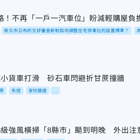
路！不再「一戶一汽車位」盼減輕購屋負
新北市公布的交評審查新制如何調整住宅停車位的設置標準？
道小貨車打滑 砂石車閃避折甘蔗撞牆
蔗
失控
安坑隧道
...
8級強風橫掃「8縣市」颳到明晚 外出注