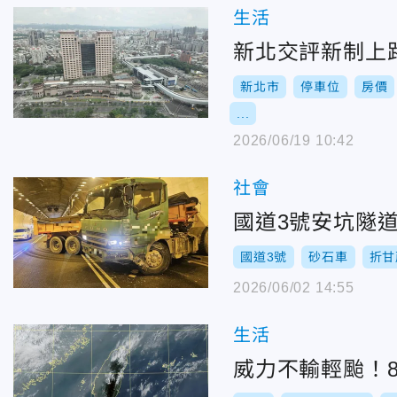
生活
新北交評新制上
新北市
停車位
房價
...
2026/06/19 10:42
社會
國道3號安坑隧
國道3號
砂石車
折甘
2026/06/02 14:55
生活
威力不輸輕颱！