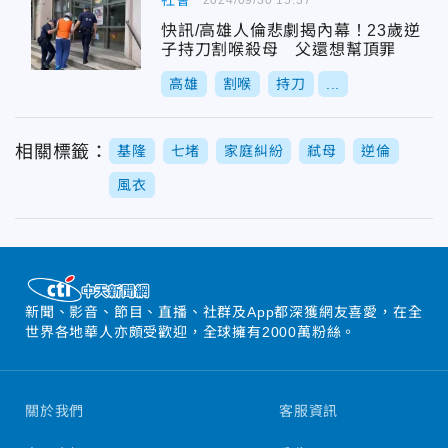
社會
快訊/高雄人倫悲劇揭內幕！23歲逆
子持刀割喉殺母 父還想幫頂罪
高雄
割喉
持刀
...
相關標籤：
基隆
七堵
家庭糾紛
弒母
逆倫
風衣
新聞、影音、節目、直播、社群及App都深獲網友喜愛，在全
世界各地華人亦頗受歡迎，全球擁有2000萬粉絲。
關於我們
客服資訊