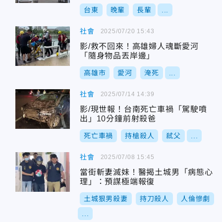
台東
晚輩
長輩
...
社會
2025/07/20 15:43
影/救不回來！高雄婦人魂斷愛河
「隨身物品丟岸邊」
高雄市
愛河
淹死
...
社會
2025/07/14 14:39
影/現世報！台南死亡車禍「駕駛噴
出」10分鐘前射殺爸
死亡車禍
持槍殺人
弒父
...
社會
2025/07/08 15:45
當街斬妻滅妹！醫揭土城男「病態心
理」：預謀極端報復
土城狠男殺妻
持刀殺人
人倫慘劇
...