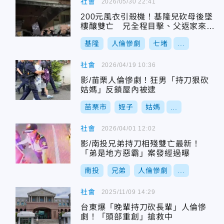
社會
2026/05/30 22:41
200元風衣引殺機！基隆兒砍母後墜
樓釀雙亡 兄全程目擊、父返家來不
及阻止
基隆
人倫慘劇
七堵
...
社會
2026/04/19 10:36
影/苗栗人倫慘劇！狂男「持刀狠砍
姑媽」反鎖屋內被逮
苗栗市
姪子
姑媽
...
社會
2026/04/01 12:02
影/南投兄弟持刀相殘雙亡最新！
「弟是地方惡霸」案發經過曝
南投
兄弟
人倫慘劇
...
社會
2025/11/09 14:29
台東爆「晚輩持刀砍長輩」人倫慘
劇！「頭部重創」搶救中