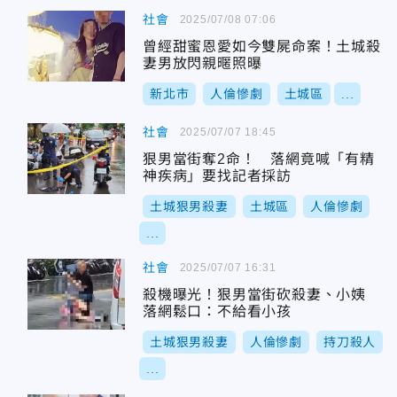
社會
2025/07/08 07:06
曾經甜蜜恩愛如今雙屍命案！土城殺
妻男放閃親暱照曝
新北市
人倫慘劇
土城區
...
社會
2025/07/07 18:45
狠男當街奪2命！ 落網竟喊「有精
神疾病」要找記者採訪
土城狠男殺妻
土城區
人倫慘劇
...
社會
2025/07/07 16:31
殺機曝光！狠男當街砍殺妻、小姨
落網鬆口：不給看小孩
土城狠男殺妻
人倫慘劇
持刀殺人
...