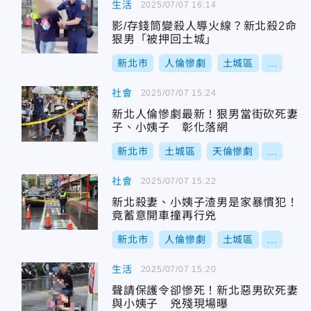
生活
2025/07/07 16:14
影/存錢筒變殺人導火線？新北殺2命
狠男「被押回土城」
新北市
人倫慘劇
土城區
...
社會
2025/07/07 15:24
新北人倫慘劇最新！狠男當街砍死妻
子、小姨子 彰化落網
新北市
土城區
天倫慘劇
...
社會
2025/07/07 15:22
新北殺妻、小姨子渣男是家暴慣犯！
竟蓄意開車撞再行兇
新北市
人倫慘劇
土城區
...
生活
2025/07/07 15:20
聲請保護令卻慘死！新北惡男砍死妻
與小姨子 兇殘現場曝