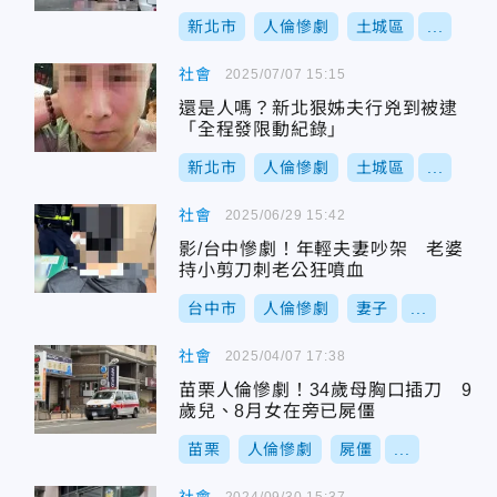
新北市
人倫慘劇
土城區
...
社會
2025/07/07 15:15
還是人嗎？新北狠姊夫行兇到被逮
「全程發限動紀錄」
新北市
人倫慘劇
土城區
...
社會
2025/06/29 15:42
影/台中慘劇！年輕夫妻吵架 老婆
持小剪刀刺老公狂噴血
台中市
人倫慘劇
妻子
...
社會
2025/04/07 17:38
苗栗人倫慘劇！34歲母胸口插刀 9
歲兒、8月女在旁已屍僵
苗栗
人倫慘劇
屍僵
...
2024/09/30 15:37