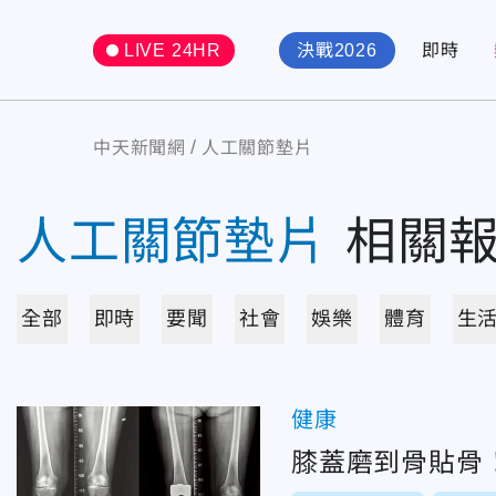
LIVE 24HR
決戰2026
即時
中天新聞網
人工關節墊片
人工關節墊片
相關
全部
即時
要聞
社會
娛樂
體育
生
健康
膝蓋磨到骨貼骨