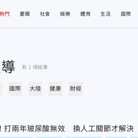
熱門
要聞
社會
娛樂
體育
生活
國際
報導
有
1
項結果
活
國際
大陸
健康
財經
！打兩年玻尿酸無效 換人工關節才解決