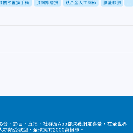
膝關節置換手術
膝關節磨損
鈦合金人工關節
膝蓋軟腳
...
影音、節目、直播、社群及App都深獲網友喜愛，在全世界
人亦頗受歡迎，全球擁有2000萬粉絲。