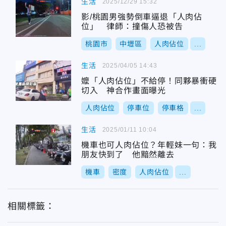
生活
2025/12/29 15:32
影/桃園男強勢倒車逼退「人肉佔
位」 律師：撞傷人恐被告
桃園市
中壢區
人肉佔位
...
生活
2025/04/05 14:43
嬤「人肉佔位」不給停！同夥暴衝硬
切入 神合作畫面曝光
人肉佔位
停車位
停車格
...
生活
2025/01/11 10:04
機車也可人肉佔位？年輕妹一句：我
朋友快到了 他黯然離去
機車
密度
人肉佔位
...
相關標籤：