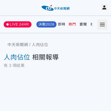
LIVE 24HR
決戰2026
即時
熱門
要聞
社會
娛樂
中天新聞網
人肉佔位
人肉佔位
相關報導
有
3
項結果