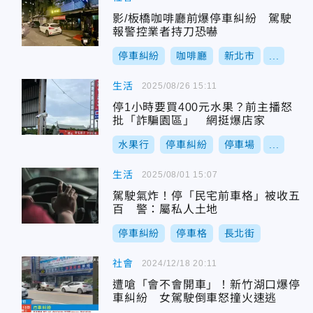
影/板橋咖啡廳前爆停車糾紛 駕駛
報警控業者持刀恐嚇
停車糾紛
咖啡廳
新北市
...
生活
2025/08/26 15:11
停1小時要買400元水果？前主播怒
批「詐騙園區」 網挺爆店家
水果行
停車糾紛
停車場
...
生活
2025/08/01 15:07
駕駛氣炸！停「民宅前車格」被收五
百 警：屬私人土地
停車糾紛
停車格
長北街
社會
2024/12/18 20:11
遭嗆「會不會開車」！新竹湖口爆停
車糾紛 女駕駛倒車怒撞火速逃