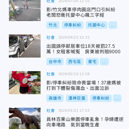
社會
2026/07/30 12:10
影/竹北媽車停肉圓店門口引糾紛
老闆怒衝托嬰中心飆三字經
竹北
停車糾紛
托嬰中心
...
社會
2026/04/23 16:15
出國誤停鄰居車位18天被罰27.5
萬！女租客喊冤 房東被判賠9000
台中市
西屯區
豪宅
...
社會
2026/02/19 12:58
影/停車糾紛險命喪當場！37歲媽被
打到下體裂傷濺血、出面泣訴
高雄市
漢神巨蛋
停車糾紛
...
社會
2026/01/21 17:53
員林百果山樂園停車亂象！孕婦遭逆
向車堵路 氣到當晚生產