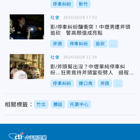
停車糾紛
新竹
社會
2024/10/26 17:51
影/停車糾紛釀衝突！中壢男遭斧頭
追砍 警高顏值成亮點
斧頭
停車糾紛
追砍
...
社會
2024/10/26 11:26
影/斧頭幫出沒？中壢單純停車糾
紛…狂男竟持斧頭當街劈人 過程全
被錄
停車糾紛
爆口角
斧頭
...
相關標籤：
竹北
髒話
托嬰中心