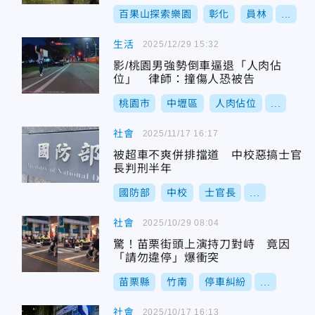
百果山探索樂園
彰化
員林
...
生活
2025/12/29 15:32
影/桃園男強勢倒車逼退「人肉佔
位」 律師：撞傷人恐被告
桃園市
中壢區
人肉佔位
...
社會
2025/11/17 16:17
被超車不爽併排擋道 中校惡搞士官
長判刑半年
國防部
中校
士官長
...
社會
2025/10/29 08:04
驚！苗栗街頭上演持刀對峙 竟因
「請勿違停」爆衝突
苗栗縣
竹南
停車糾紛
...
社會
2025/10/17 16:13