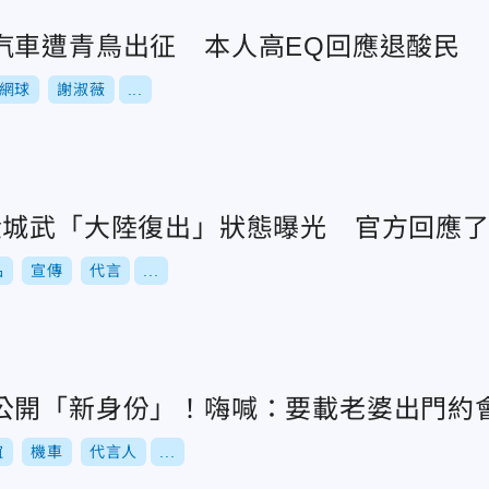
汽車遭青鳥出征 本人高EQ回應退酸民
網球
謝淑薇
...
金城武「大陸復出」狀態曝光 官方回應
品
宣傳
代言
...
公開「新身份」！嗨喊：要載老婆出門約
誼
機車
代言人
...