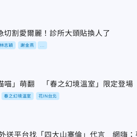
急切割愛爾麗！診所大頭貼換人了
林志穎
謝金燕
...
「喵喵」萌翻 「春之幻境溫室」限定登場
春之幻境溫室
花IN台北
陸外送平台找「四大山寨倫」代言 網嗨：