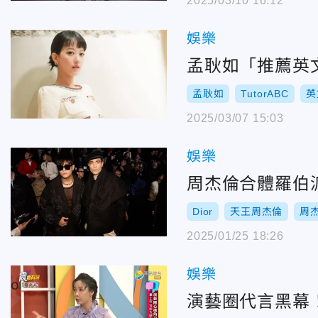
2025/03/10 16:12
娛樂
孟耿如「推薦英文
孟耿如
TutorABC
英
2025/03/07 15:03
娛樂
周杰倫合體羅伯
Dior
天王周杰倫
周
2025/01/25 18:26
娛樂
演藝圈代言黑幕