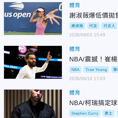
體育
謝淑薇爆低價拋售
謝淑薇
代言
代言人
2026/08/03 15:49
體育
NBA/震撼！崔
NBA
Trae Young
華
2026/06/18 17:03
體育
NBA/柯瑞搞定
Stephen Curry
勇士