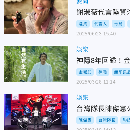
要聞
謝淑薇代言陸資
陸資
代言人
青鳥
2025/06/23 15:40
娛樂
神隱8年回歸！
金城武
神隱
無印良
2025/03/28 11:14
娛樂
台灣隊長陳傑憲
陳傑憲
台灣隊長
聯