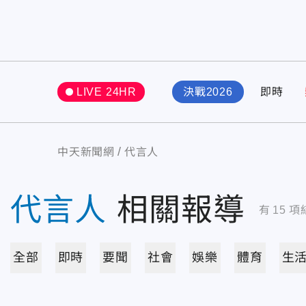
LIVE 24HR
決戰2026
即時
中天新聞網
代言人
代言人
相關報導
有
15
項
全部
即時
要聞
社會
娛樂
體育
生