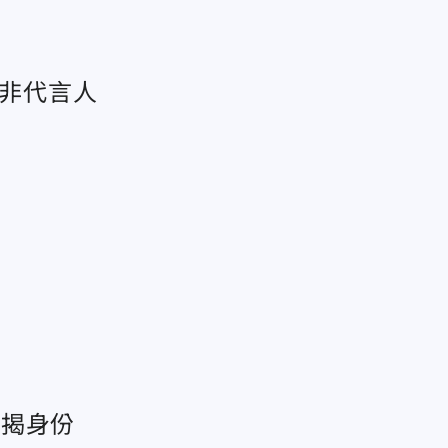
：非代言人
示揭身份