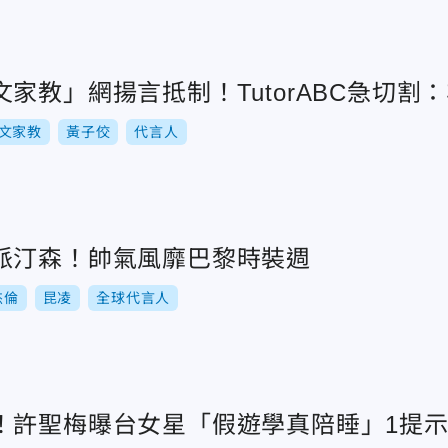
家教」網揚言抵制！TutorABC急切割
文家教
黃子佼
代言人
派汀森！帥氣風靡巴黎時裝週
杰倫
昆凌
全球代言人
！許聖梅曝台女星「假遊學真陪睡」1提