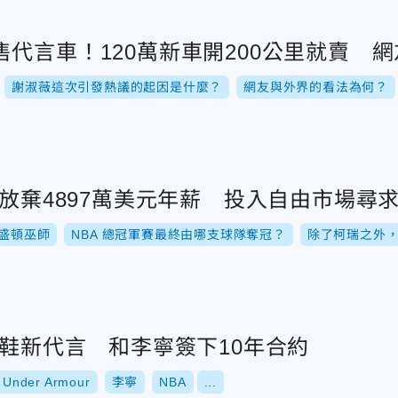
代言車！120萬新車開200公里就賣 
謝淑薇這次引發熱議的起因是什麼？
網友與外界的看法為何？
楊放棄4897萬美元年薪 投入自由市場尋
盛頓巫師
NBA 總冠軍賽最終由哪支球隊奪冠？
除了柯瑞之外，
球鞋新代言 和李寧簽下10年合約
Under Armour
李寧
NBA
...