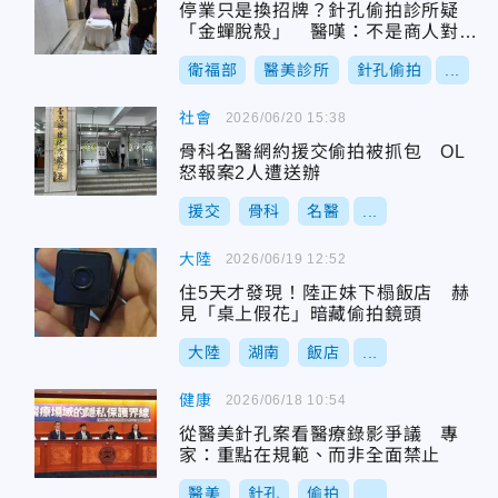
停業只是換招牌？針孔偷拍診所疑
「金蟬脫殼」 醫嘆：不是商人對
手！
衛福部
醫美診所
針孔偷拍
...
社會
2026/06/20 15:38
骨科名醫網約援交偷拍被抓包 OL
怒報案2人遭送辦
援交
骨科
名醫
...
大陸
2026/06/19 12:52
住5天才發現！陸正妹下榻飯店 赫
見「桌上假花」暗藏偷拍鏡頭
大陸
湖南
飯店
...
健康
2026/06/18 10:54
從醫美針孔案看醫療錄影爭議 專
家：重點在規範、而非全面禁止
醫美
針孔
偷拍
...