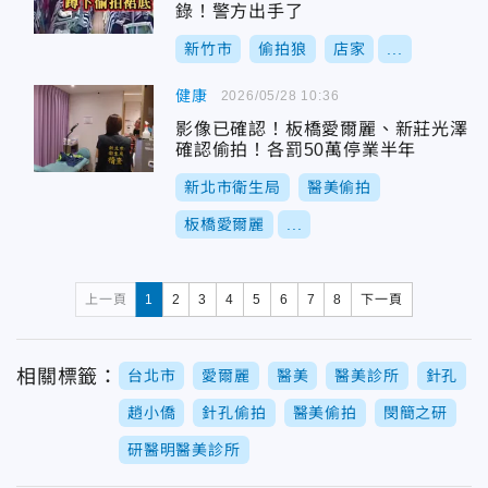
錄！警方出手了
新竹市
偷拍狼
店家
...
健康
2026/05/28 10:36
影像已確認！板橋愛爾麗、新莊光澤
確認偷拍！各罰50萬停業半年
新北市衛生局
醫美偷拍
板橋愛爾麗
...
上一頁
1
2
3
4
5
6
7
8
下一頁
相關標籤：
台北市
愛爾麗
醫美
醫美診所
針孔
趙小僑
針孔偷拍
醫美偷拍
閔簡之研
研醫明醫美診所