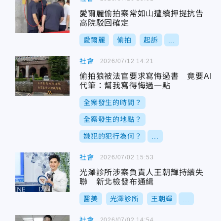
愛爾麗偷拍案常如山遭續押提抗告
高院駁回確定
愛爾麗
偷拍
起訴
...
社會
2026/07/12 14:21
偷拍狼被法官要求寫悔過書 竟要AI
代筆：幫我寫得悔過一點
全案發生的時間？
全案發生的地點？
嫌犯的犯行為何？
...
社會
2026/07/02 15:53
光澤診所涉案負責人王朝輝持續失
聯 新北檢發布通緝
醫美
光澤診所
王朝輝
...
社會
2026/07/02 14:54