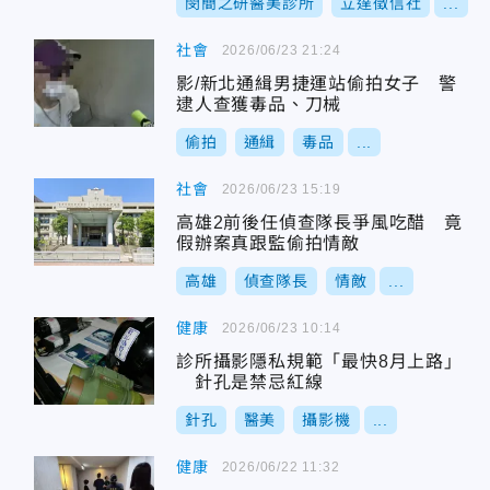
閔簡之研醫美診所
立達徵信社
...
社會
2026/06/23 21:24
影/新北通緝男捷運站偷拍女子 警
逮人查獲毒品、刀械
偷拍
通緝
毒品
...
社會
2026/06/23 15:19
高雄2前後任偵查隊長爭風吃醋 竟
假辦案真跟監偷拍情敵
高雄
偵查隊長
情敵
...
健康
2026/06/23 10:14
診所攝影隱私規範「最快8月上路」
針孔是禁忌紅線
針孔
醫美
攝影機
...
健康
2026/06/22 11:32