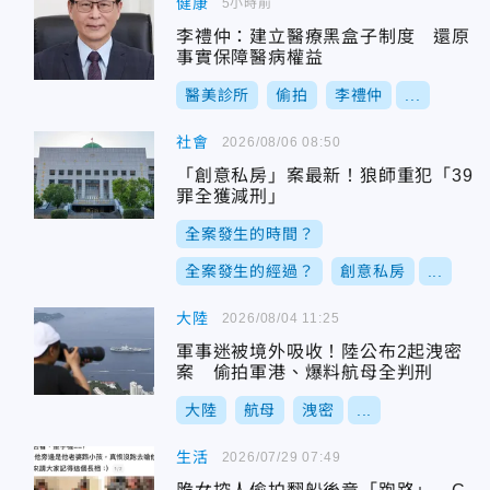
健康
5小時前
李禮仲：建立醫療黑盒子制度 還原
事實保障醫病權益
醫美診所
偷拍
李禮仲
...
社會
2026/08/06 08:50
「創意私房」案最新！狼師重犯「39
罪全獲減刑」
全案發生的時間？
全案發生的經過？
創意私房
...
大陸
2026/08/04 11:25
軍事迷被境外吸收！陸公布2起洩密
案 偷拍軍港、爆料航母全判刑
大陸
航母
洩密
...
生活
2026/07/29 07:49