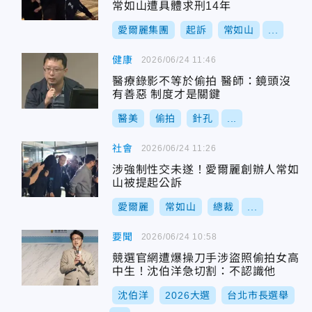
常如山遭具體求刑14年
愛爾麗集團
起訴
常如山
...
健康
2026/06/24 11:46
醫療錄影不等於偷拍 醫師：鏡頭沒
有善惡 制度才是關鍵
醫美
偷拍
針孔
...
社會
2026/06/24 11:26
涉強制性交未遂！愛爾麗創辦人常如
山被提起公訴
愛爾麗
常如山
總裁
...
要聞
2026/06/24 10:58
競選官網遭爆操刀手涉盜照偷拍女高
中生！沈伯洋急切割：不認識他
沈伯洋
2026大選
台北市長選舉