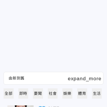
全部
即時
要聞
社會
娛樂
體育
生活