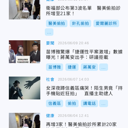
衛福部公布第3波名單 醫美偷拍診
所增至21家！
醫美偷拍
針孔偷拍
愛爾麗診所
...
要聞
2026/06/09 20:46
苗博雅驚爆「捷運性平案激增」數據
曝光！蔣萬安出手：研議拒載
苗博雅
捷運
蔣萬安
...
社會
2026/06/07 14:03
女深夜蹲信義區痛哭！陌生男竟「持
手機貼近狂拍」 直播主助逮人
信義區
偷拍
講電話
...
健康
2026/06/04 12:41
再增3家！醫美偷拍診所累計20家