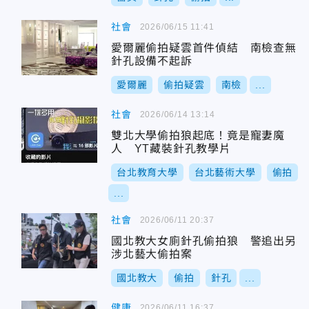
社會
2026/06/15 11:41
愛爾麗偷拍疑雲首件偵結 南檢查無
針孔設備不起訴
愛爾麗
偷拍疑雲
南檢
...
社會
2026/06/14 13:14
雙北大學偷拍狼起底！竟是寵妻魔
人 YT藏裝針孔教學片
台北教育大學
台北藝術大學
偷拍
...
社會
2026/06/11 20:37
國北教大女廁針孔偷拍狼 警追出另
涉北藝大偷拍案
國北教大
偷拍
針孔
...
健康
2026/06/11 16:37