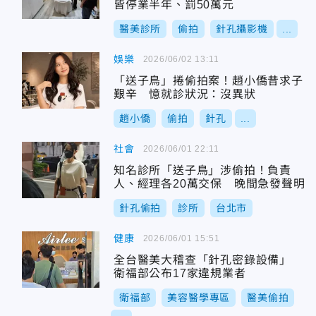
皆停業半年、罰50萬元
醫美診所
偷拍
針孔攝影機
...
娛樂
2026/06/02 13:11
「送子鳥」捲偷拍案！趙小僑昔求子
艱辛 憶就診狀況：沒異狀
趙小僑
偷拍
針孔
...
社會
2026/06/01 22:11
知名診所「送子鳥」涉偷拍！負責
人、經理各20萬交保 晚間急發聲明
針孔偷拍
診所
台北市
健康
2026/06/01 15:51
全台醫美大稽查「針孔密錄設備」
衛福部公布17家違規業者
衛福部
美容醫學專區
醫美偷拍