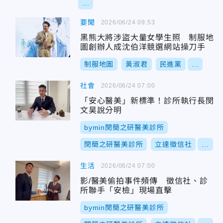
...
要聞
2026/06/24 09:53
黑熊大將涉盜大量女學生照 制服地
圖創辦人成沈伯洋競選網站操刀手
制服地圖
黃淑君
民進黨
...
社會
2026/06/24 07:00
「安心醫美」新標準！診所執行長閔
文昊說分明
bymin閔簡之研醫美診所
閔簡之研醫美診所
立達徵信社
...
生活
2026/06/24 07:00
影/醫美偷拍事件頻傳 徵信社、診
所聯手「安檢」現場直擊
bymin閔簡之研醫美診所