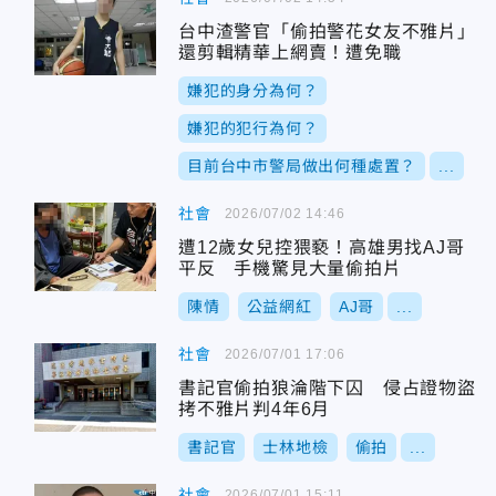
台中渣警官「偷拍警花女友不雅片」
還剪輯精華上網賣！遭免職
嫌犯的身分為何？
嫌犯的犯行為何？
目前台中市警局做出何種處置？
...
社會
2026/07/02 14:46
遭12歲女兒控猥褻！高雄男找AJ哥
平反 手機驚見大量偷拍片
陳情
公益網紅
AJ哥
...
社會
2026/07/01 17:06
書記官偷拍狼淪階下囚 侵占證物盜
拷不雅片判4年6月
書記官
士林地檢
偷拍
...
社會
2026/07/01 15:11