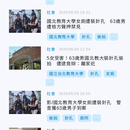
...
社會
2026/05/30 18:31
國北教育大學女廁遭裝針孔 63歲男
遭檢方聲押禁見
國北教育大學
針孔
偷拍
...
社會
2026/05/30 12:54
5女受害！63歲男國北教大裝針孔偷
拍 遭逮竟辯：離家近
國立台北教育大學
針孔
女廁
...
社會
2026/05/29 18:55
影/國北教育大學女廁遭裝針孔 警
查獲63歲男子到案
偷拍
針孔
廁所
...