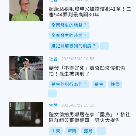
超級惡狼毛畯珅又被控侵犯41童！二
審544罪判最高關30年
全案發生的地點？
全案發生的時間？
嫌犯目前被判的刑度？
...
社會
2026/06/30 10:55
硬發「不得好死」毒誓凹沒侵犯偷
拍！孫生被判刑了
孫生的犯行為何？
孫生
性侵
...
大陸
2026/06/29 15:18
陸女偷拍男鄰居在家「露鳥」！發社
區群組公審慘翻車 男火大提告
山東
濟南
露鳥
...