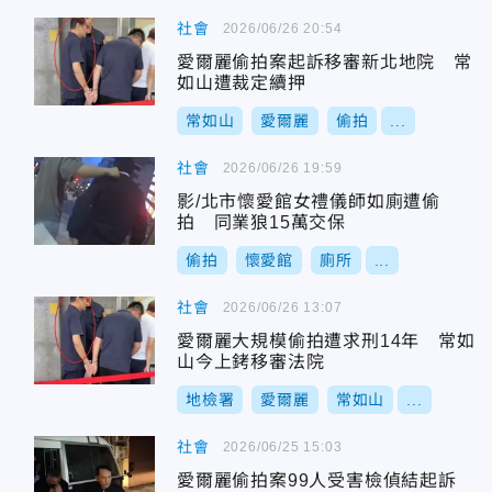
社會
2026/06/26 20:54
愛爾麗偷拍案起訴移審新北地院 常
如山遭裁定續押
常如山
愛爾麗
偷拍
...
社會
2026/06/26 19:59
影/北市懷愛館女禮儀師如廁遭偷
拍 同業狼15萬交保
偷拍
懷愛館
廁所
...
社會
2026/06/26 13:07
愛爾麗大規模偷拍遭求刑14年 常如
山今上銬移審法院
地檢署
愛爾麗
常如山
...
社會
2026/06/25 15:03
愛爾麗偷拍案99人受害檢偵結起訴