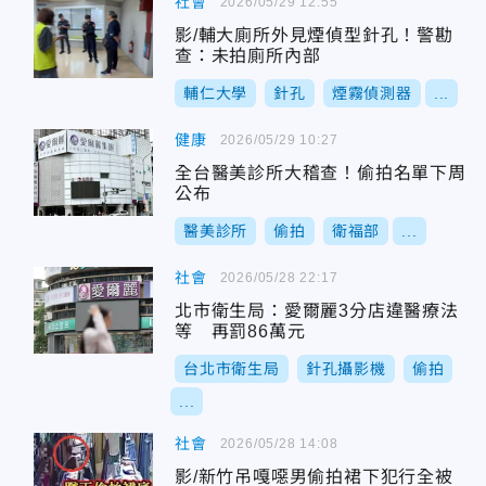
社會
2026/05/29 12:55
影/輔大廁所外見煙偵型針孔！警勘
查：未拍廁所內部
輔仁大學
針孔
煙霧偵測器
...
健康
2026/05/29 10:27
全台醫美診所大稽查！偷拍名單下周
公布
醫美診所
偷拍
衛福部
...
社會
2026/05/28 22:17
北市衛生局：愛爾麗3分店違醫療法
等 再罰86萬元
台北市衛生局
針孔攝影機
偷拍
...
社會
2026/05/28 14:08
影/新竹吊嘎噁男偷拍裙下犯行全被