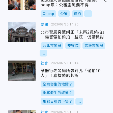
脆女控人偷拍翻船後竟「跑路」 C
heap嘆：公審歪風要不得
Cheap
公審
偷拍
...
要聞
2026/07/25 14:25
北市警局突遭糾正「未察2員偷拍」
雄警強拍偷拍…監院：促請檢討
台北市警局
監察院
高雄市警局
...
社會
2026/07/21 13:14
樂器行老闆廁所裝針孔「偷拍10
人」！嘉檢偵結起訴
全案發生的地點？
全案發生的經過？
嫌犯目前的下場？
...
社會
2026/07/16 15:01