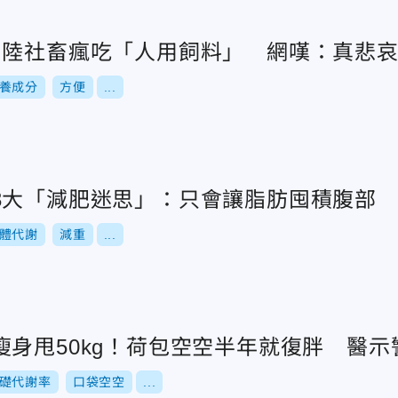
？陸社畜瘋吃「人用飼料」 網嘆：真悲
養成分
方便
...
3大「減肥迷思」：只會讓脂肪囤積腹部
體代謝
減重
...
瘦身甩50kg！荷包空空半年就復胖 醫
礎代謝率
口袋空空
...