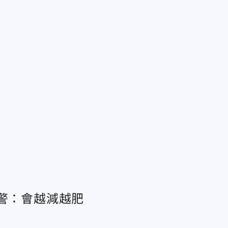
哀
示警：會越減越肥