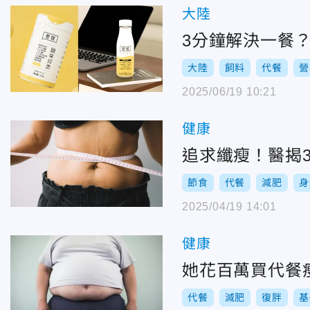
大陸
3分鐘解決一餐
大陸
飼料
代餐
營
2025/06/19 10:21
健康
追求纖瘦！醫揭
節食
代餐
減肥
身
2025/04/19 14:01
健康
她花百萬買代餐
代餐
減肥
復胖
基