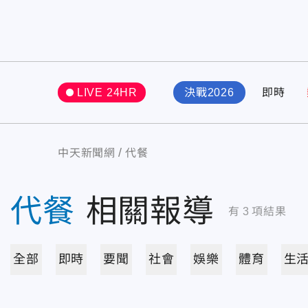
LIVE 24HR
決戰2026
即時
中天新聞網
代餐
代餐
相關報導
有
3
項結果
全部
即時
要聞
社會
娛樂
體育
生