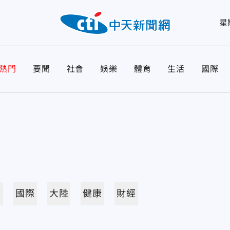
星
熱門
要聞
社會
娛樂
體育
生活
國際
活
國際
大陸
健康
財經