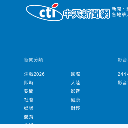
新聞、
各地華
新聞分類
影音
決戰2026
國際
24
即時
大陸
影音
要聞
影音
社會
健康
娛樂
財經
體育
生活