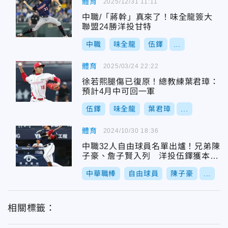
體育
2025/12/31 11:11
中職/「蔣幹」真來了！味全龍簽大
聯盟24勝洋投甘特
中職
味全龍
伍鐸
...
體育
2025/03/24 22:22
徐若熙腿傷已復原！總教練葉君璋：
預計4月中可回一軍
伍鐸
味全龍
葉君璋
...
體育
2024/10/30 18:36
中職32人自由球員名單出爐！兄弟陳
子豪、詹子賢入列 洋投伍鐸獲本土
資格
中華職棒
自由球員
陳子豪
...
相關標籤：