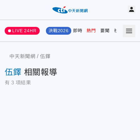
LIVE 24HR
決戰2026
即時
熱門
要聞
社會
娛樂
中天新聞網
伍鐸
伍鐸
相關報導
有
3
項結果