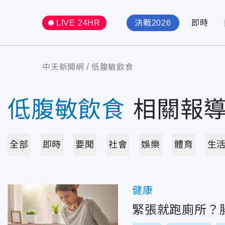
LIVE 24HR
決戰2026
即時
中天新聞網
低腹敏飲食
低腹敏飲食
相關報
全部
即時
要聞
社會
娛樂
體育
生
健康
緊張就跑廁所？