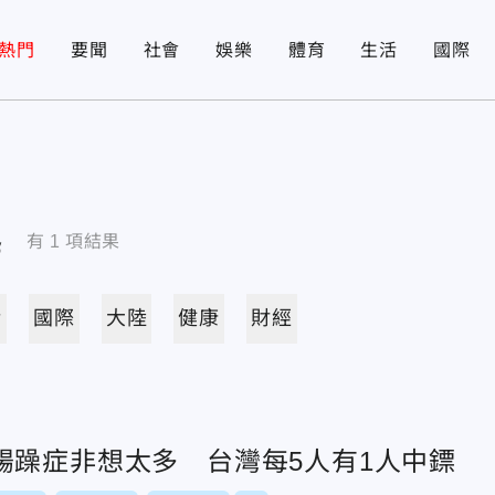
熱門
要聞
社會
娛樂
體育
生活
國際
導
有
1
項結果
活
國際
大陸
健康
財經
腸躁症非想太多 台灣每5人有1人中鏢