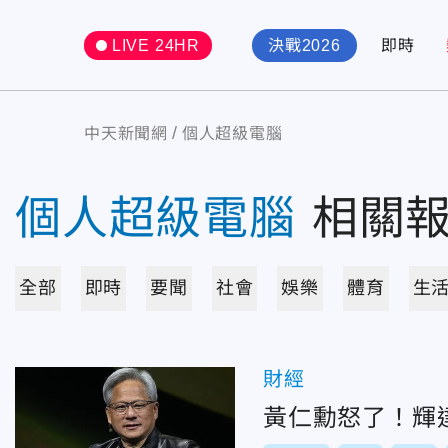
LIVE 24HR
決戰2026
即時
中天新聞網
個人超級電腦
個人超級電腦
相關
全部
即時
要聞
社會
娛樂
體育
生
財經
黃仁勳怒了！輝