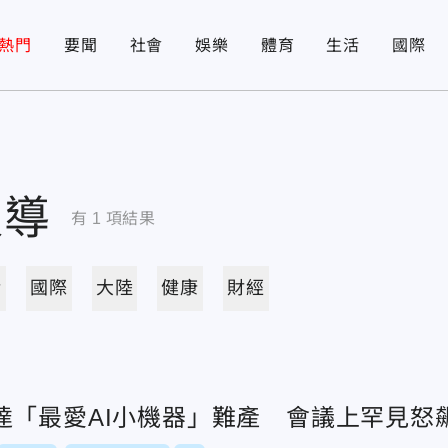
熱門
要聞
社會
娛樂
體育
生活
國際
報導
有
1
項結果
活
國際
大陸
健康
財經
達「最愛AI小機器」難產 會議上罕見怒