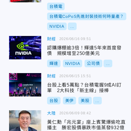
台積電
台積電CoPoS先進封裝技術何時量產？
NVIDIA
...
財經
2026/06/16 09:51
認購爆棚逾3倍！輝達5年來首度發
債 規模增至250億美元
輝達
NVIDIA
公司債
...
財經
2026/06/15 15:51
台股上看5萬點？台積電握9成AI訂
單 2大科技「新主線」接棒
台股
美伊
美股
...
大陸
2026/06/09 08:42
黃仁勳「兆元宴」座上賓驚爆偷吃直
播主 勝宏股價暴跌市值蒸發932億