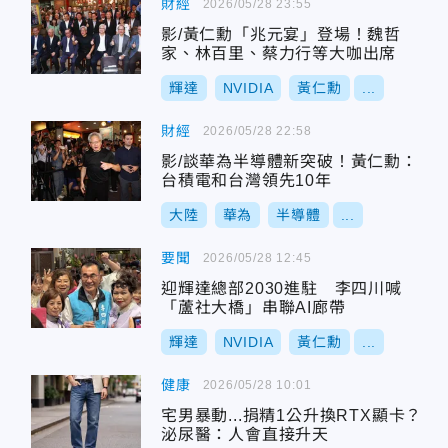
財經
2026/05/28 23:55
影/黃仁勳「兆元宴」登場！魏哲
家、林百里、蔡力行等大咖出席
輝達
NVIDIA
黃仁勳
...
財經
2026/05/28 22:58
影/談華為半導體新突破！黃仁勳：
台積電和台灣領先10年
大陸
華為
半導體
...
要聞
2026/05/28 12:45
迎輝達總部2030進駐 李四川喊
「蘆社大橋」串聯AI廊帶
輝達
NVIDIA
黃仁勳
...
健康
2026/05/28 10:01
宅男暴動...捐精1公升換RTX顯卡？
泌尿醫：人會直接升天