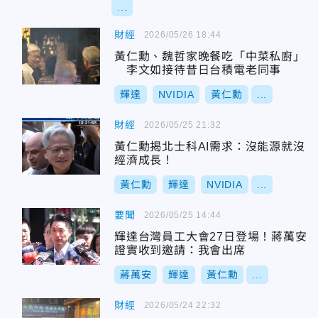
...
財經
2026/05/26 18:44
黃仁勳、魏哲家晚餐吃「中菜私廚」
李文如接待昔日台積電老同事
輝達
NVIDIA
黃仁勳
...
財經
2026/05/25 21:32
黃仁勳揭北士科AI需求：沒能源就沒
經濟成長！
黃仁勳
輝達
NVIDIA
...
要聞
2026/05/25 14:44
輝達台灣員工大會27日登場！蔣萬安
證實收到邀請：我會出席
蔣萬安
輝達
黃仁勳
...
財經
2026/05/24 22:32