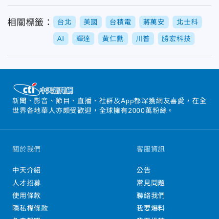
相關標籤：
台北
美國
台積電
蔣萬安
北士科
AI
輝達
黃仁勳
川普
勝宏科技
新聞、影音、節目、直播、社群及App都深獲網友喜愛，在全
世界各地華人亦頗受歡迎，全球擁有2000萬粉絲。
關於我們
客服資訊
中天介紹
公告
人才招募
常見問題
使用條款
聯絡我們
隱私權條款
我要爆料