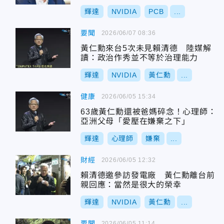
輝達
NVIDIA
PCB
...
要聞
2026/06/07 08:36
黃仁勳來台5次未見賴清德 陸媒解
讀：政治作秀並不等於治理能力
輝達
NVIDIA
黃仁勳
...
健康
2026/06/05 15:34
63歲黃仁勳還被爸媽碎念！心理師：
亞洲父母「愛壓在嫌棄之下」
輝達
心理師
嫌棄
...
財經
2026/06/05 12:32
賴清德邀參訪發電廠 黃仁勳離台前
親回應：當然是很大的榮幸
輝達
NVIDIA
黃仁勳
...
要聞
2026/06/05 11:14