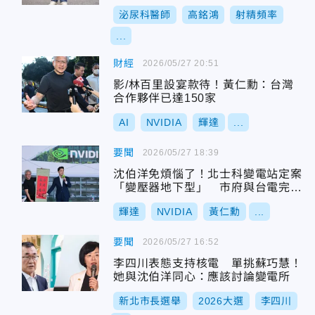
泌尿科醫師
高銘鴻
射精頻率
...
財經
2026/05/27 20:51
影/林百里設宴款待！黃仁勳：台灣
合作夥伴已達150家
AI
NVIDIA
輝達
...
要聞
2026/05/27 18:39
沈伯洋免煩惱了！北士科變電站定案
「變壓器地下型」 市府與台電完成
協調
輝達
NVIDIA
黃仁勳
...
要聞
2026/05/27 16:52
李四川表態支持核電 單挑蘇巧慧！
她與沈伯洋同心：應該討論變電所
新北市長選舉
2026大選
李四川