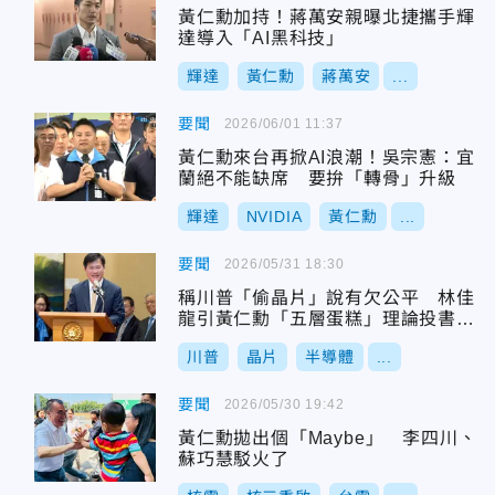
黃仁勳加持！蔣萬安親曝北捷攜手輝
達導入「AI黑科技」
輝達
黃仁勳
蔣萬安
...
要聞
2026/06/01 11:37
黃仁勳來台再掀AI浪潮！吳宗憲：宜
蘭絕不能缺席 要拚「轉骨」升級
輝達
NVIDIA
黃仁勳
...
要聞
2026/05/31 18:30
稱川普「偷晶片」說有欠公平 林佳
龍引黃仁勳「五層蛋糕」理論投書台
媒
川普
晶片
半導體
...
要聞
2026/05/30 19:42
黃仁勳拋出個「Maybe」 李四川、
蘇巧慧駁火了