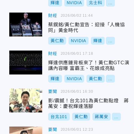
輝達
NVIDIA
北士科
...
財經
2026/06/02 11:44
蔡鎤銘/黃仁勳宣告：迎接「人機協
同」黃金時代
黃仁勳
NVIDIA
輝達
...
財經
2026/06/01 17:18
輝達供應鏈背板來了！黃仁勳GTC演
講內容曝 富霸王、花娘成亮點
輝達
NVIDIA
黃仁勳
...
要聞
2026/06/01 16:30
影/震撼！台北101為黃仁勳點燈 蔣
萬安：慶祝輝達落腳
台北101
黃仁勳
蔣萬安
...
要聞
2026/06/01 12:23