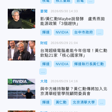
核電
核三重啟
台電
...
要聞
2026/05/30 14:33
影/黃仁勳Maybe說發酵 盧秀燕拋
能源政策「3個趕快」
輝達
NVIDIA
台中市政府
...
財經
2026/05/29 21:04
台灣超級電腦產能今年倍增！黃仁勳
欽點21家「核心國家隊」
輝達
NVIDIA
輝達執行長黃仁勳
...
大陸
2026/05/29 14:16
與中方維持聯繫？黃仁勳傳將加入北
京清華經管學院顧問委員會
輝達
黃仁勳
北京清華大學
...