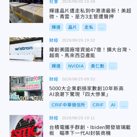
社會
2026/06/30 10:48
輝達晶片遭走私到中港澳最新！美超
微、青雲、是方3主管遭聲押
輝達
晶片
走私
...
財經
2026/06/26 19:32
緯創美國廠增資逾47億！擴大台灣、
越南、馬來西亞產能
輝達
NVIDIA
黃仁勳
...
財經
2026/06/25 09:52
5000大企業虧損家數創10年新高
AI浪潮下驚現「四大慘業」
CRIF中華徵信所
CRIF
AI
...
財經
2026/06/20 19:11
台積電攜手群創、Ibiden開發玻璃載
板 瞄準下一代AI封裝商機