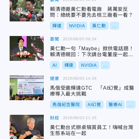
賴清德邀黃仁勳看電廠 蔣萬安反
問：總統要不要先去核三廠看一看？
輝達
NVIDIA
黃仁勳
...
要聞
2026/06/05 08:34
黃仁勳一句「Maybe」掀供電話題！
賴清德親回：下次請台電董座一起吃
飯
AI
輝達
NVIDIA
...
健康
2026/06/04 14:39
馬偕受邀輝達GTC 「AI幻覺」成醫
療導入最大挑戰
馬偕紀念醫院
AI幻覺
醫療AI
...
財經
2026/06/03 21:35
黃仁勳台式辦桌犒賞員工！嗨喊台灣
生態系站在一起