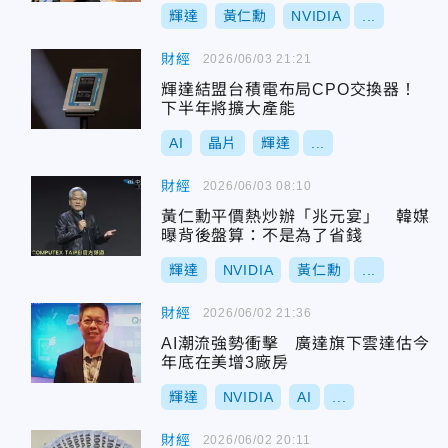
輝達
黃仁勳
NVIDIA
...
財經
2026/06/03 21:21
輝達結盟台積電布局CPO交換器！
下半年將擴大產能
AI
晶片
輝達
...
財經
2026/06/03 08:10
黃仁勳平價熱炒辦「兆元宴」 韓媒
曝背後盤算：不是為了省錢
輝達
NVIDIA
黃仁勳
...
財經
2026/06/02 21:36
AI潮流強勢衝擊 廣達旗下雲達估今
年底在美增3廠房
輝達
NVIDIA
AI
...
財經
2026/06/02 20:11