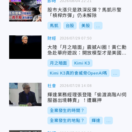
即時
2026/08/04 22:21
股市大漲只是跌深反彈？馬凱示警
「槓桿炸彈」仍未解除
馬凱
台股
美股
...
財經
2026/07/29 07:50
大陸「月之暗面」震撼AI圈！黃仁勳
急赴華府遊說：開放模型才是美國優
勢
月之暗面
Kimi K3
Kimi K3真的會威脅OpenAI嗎
...
社會
2026/07/28 14:08
輝達業務經理張登隆「偷渡高階AI伺
服器出境轉賣」！遭羈押
全案發生的時間？
全案發生的地點？
輝達
...