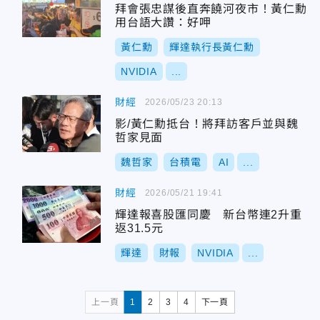
拜會張忠謀後直奔饒河夜市！黃仁勳
用台語大讚：好呷
黃仁勳
輝達執行長黃仁勳
NVIDIA
...
財經
2026/05/23 20:13
影/黃仁勳抵台！將拜訪客戶並與魏
哲家見面
魏哲家
台積電
AI
...
財經
2026/05/21 19:41
輝達報喜股匯同慶 新台幣連2升重
返31.5元
輝達
財報
NVIDIA
...
上一頁
1
2
3
4
下一頁