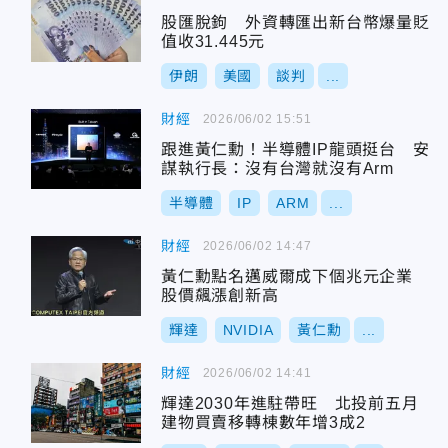
股匯脫鉤 外資轉匯出新台幣爆量貶
值收31.445元
伊朗
美國
談判
...
財經
2026/06/02 15:51
跟進黃仁勳！半導體IP龍頭挺台 安
謀執行長：沒有台灣就沒有Arm
半導體
IP
ARM
...
財經
2026/06/02 14:47
黃仁勳點名邁威爾成下個兆元企業
股價飆漲創新高
輝達
NVIDIA
黃仁勳
...
財經
2026/06/02 14:41
輝達2030年進駐帶旺 北投前五月
建物買賣移轉棟數年增3成2