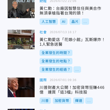
財經
2026/07/22 22:06
黃仁勳：台廠因智慧信任與美合作
無須拿槍指著台灣的頭！
人工智慧
AI
晶片
...
社會
2026/07/13 16:17
黃仁勳愛店「花娘小館」瓦斯爆炸！
1人緊急送醫
全案發生的時間？
全案發生的地點？
全案發生的經過？
...
國際
2026/07/01 09:36
川普財產大公開！加密貨幣狂賺446
億 連買「這3檔」科技股
川普
加密貨幣
輝達
...