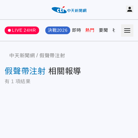
LIVE 24HR
決戰2026
即時
熱門
要聞
社會
娛樂
中天新聞網
假聲帶注射
假聲帶注射
相關報導
有
1
項結果