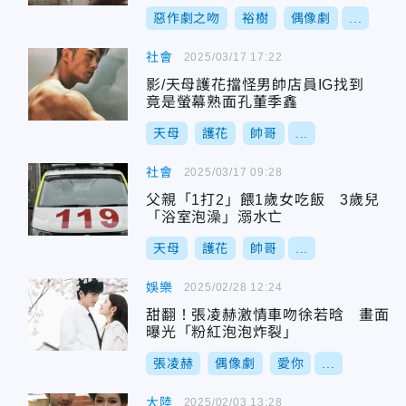
惡作劇之吻
裕樹
偶像劇
...
社會
2025/03/17 17:22
影/天母護花擋怪男帥店員IG找到
竟是螢幕熟面孔董季鑫
天母
護花
帥哥
...
社會
2025/03/17 09:28
父親「1打2」餵1歲女吃飯 3歲兒
「浴室泡澡」溺水亡
天母
護花
帥哥
...
娛樂
2025/02/28 12:24
甜翻！張凌赫激情車吻徐若晗 畫面
曝光「粉紅泡泡炸裂」
張凌赫
偶像劇
愛你
...
大陸
2025/02/03 13:28