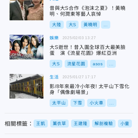
昔與大S合作《泡沫之夏》！黃曉
明、何潤東等藝人哀悼
大陸
大S
黃曉明
...
娛樂
2025/02/03 13:27
大S逝世！昔入圍全球百大最美臉
蛋 演《流星花園》爆紅亞洲
大S
流星花園
asos
...
生活
2025/01/27 17:17
影/8年來最冷小年夜! 太平山下雪化
身「偶像劇場景」
太平山
下雪
小火車
...
相關標籤：
王凱
薰衣草
王建隆
解剖複驗
小童