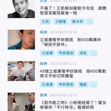
社會
2026/07/31 20:16
不痛了！王凱解剖複驗今完成 遺體
發還家屬陪最後一程
王凱
王建隆
薰衣草
...
娛樂
2026/06/23 09:06
立威廉罹甲狀腺癌 砸400萬續命
「被迫半退休」
立威廉
甲狀腺癌
演員
...
娛樂
2025/12/09 11:01
49歲立威廉罹甲狀腺癌 砸400萬動
兩次手術切除腫瘤
立威廉
甲狀腺癌
腫瘤
...
娛樂
2025/04/21 11:43
《惡作劇之吻》小裕樹結婚了！瞿友
寧曝他「平行時空」婚禮帥照