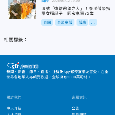
國際
2025/03/12 19:00
法號「遠離慾望之人」！泰淫僧染指
眾女還誕子 圓寂享壽73歲
泰國
泰國高僧
僧籍
...
相關標籤：
新聞、影音、節目、直播、社群及App都深獲網友喜愛，在全
世界各地華人亦頗受歡迎，全球擁有2000萬粉絲。
關於我們
客服資訊
中天介紹
公告