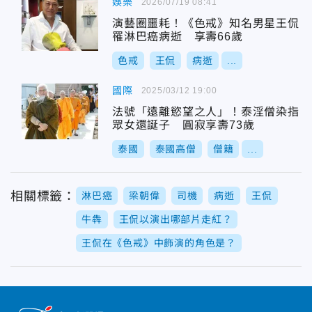
娛樂
2026/07/19 08:41
演藝圈噩耗！《色戒》知名男星王侃
罹淋巴癌病逝 享壽66歲
色戒
王侃
病逝
...
國際
2025/03/12 19:00
法號「遠離慾望之人」！泰淫僧染指
眾女還誕子 圓寂享壽73歲
泰國
泰國高僧
僧籍
...
相關標籤：
淋巴癌
梁朝偉
司機
病逝
王侃
牛犇
王侃以演出哪部片走紅？
王侃在《色戒》中飾演的角色是？