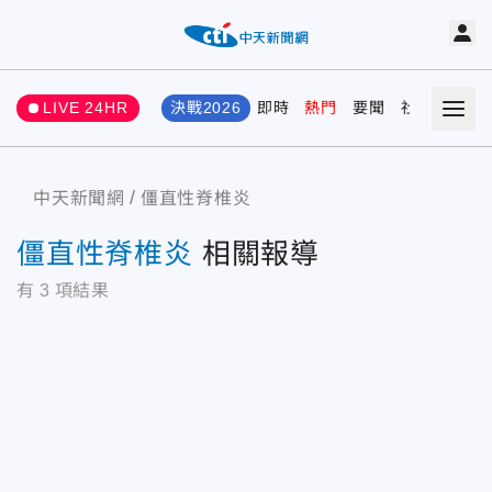
LIVE 24HR
決戰2026
即時
熱門
要聞
社會
娛樂
中天新聞網
僵直性脊椎炎
僵直性脊椎炎
相關報導
有
3
項結果