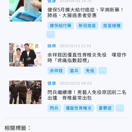
健康
2026/04/30 16:25
健保5月擴大給付癌症、罕病新藥！
肺癌、大腸癌患者受惠
健保給付藥
新冠疫苗
疫苗接種
...
娛樂
2025/11/13 22:01
余祥銓因僵直性脊椎炎免役 嘆發作
時「疼痛指數超標」
余祥銓
當兵
免役
...
健康
2025/10/22 09:03
閃兵繼續爆！男藝人免役原因前二名
出爐 脊椎最常出包
閃兵
僵直性脊椎炎
憂鬱症
...
相關標籤：