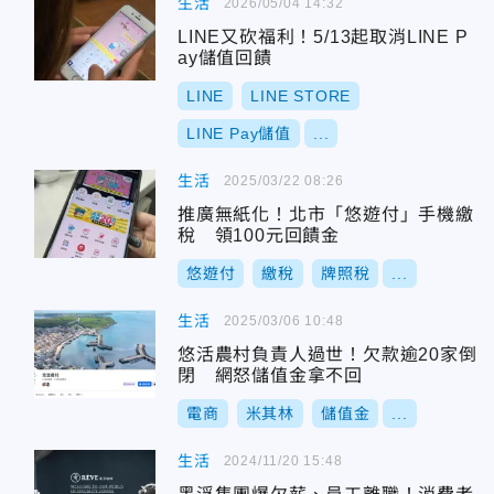
生活
2026/05/04 14:32
LINE又砍福利！5/13起取消LINE P
ay儲值回饋
LINE
LINE STORE
LINE Pay儲值
...
生活
2025/03/22 08:26
推廣無紙化！北市「悠遊付」手機繳
稅 領100元回饋金
悠遊付
繳稅
牌照稅
...
生活
2025/03/06 10:48
悠活農村負責人過世！欠款逾20家倒
閉 網怒儲值金拿不回
電商
米其林
儲值金
...
生活
2024/11/20 15:48