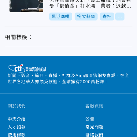
黑浮集團爆欠薪、員工離職！消費者
憂「儲值金」打水漂 業者：退款可
洽總部
黑浮咖啡
拖欠薪資
寄杯
...
相關標籤：
新聞、影音、節目、直播、社群及App都深獲網友喜愛，在全
世界各地華人亦頗受歡迎，全球擁有2000萬粉絲。
關於我們
客服資訊
中天介紹
公告
人才招募
常見問題
使用條款
聯絡我們