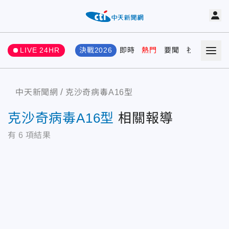
LIVE 24HR
決戰2026
即時
熱門
要聞
社會
娛樂
中天新聞網
克沙奇病毒A16型
克沙奇病毒A16型
相關報導
有
6
項結果