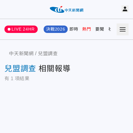
LIVE 24HR
決戰2026
即時
熱門
要聞
社會
娛樂
中天新聞網
兒盟調查
兒盟調查
相關報導
有
1
項結果